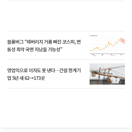
블룸버그 “레버리지 거품 빠진 코스피, 변
동성 최악 국면 지났을 가능성”
영업익으로 이자도 못 낸다…건설 한계기
업 5년 새 62→173곳