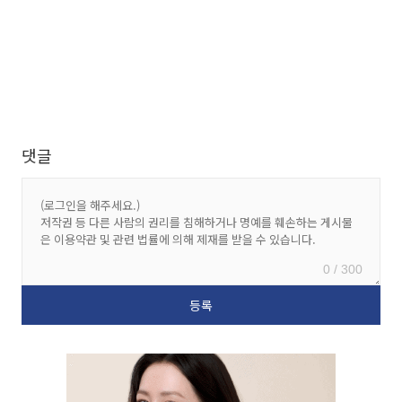
댓글
0 / 300