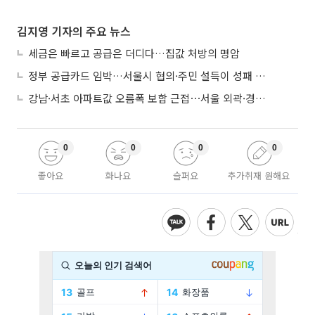
김지영 기자의 주요 뉴스
세금은 빠르고 공급은 더디다…집값 처방의 명암
정부 공급카드 임박…서울시 협의·주민 설득이 성패 가른다
강남·서초 아파트값 오름폭 보합 근접⋯서울 외곽·경기 남부 중심 매수세
0
0
0
0
좋아요
화나요
슬퍼요
추가취재 원해요