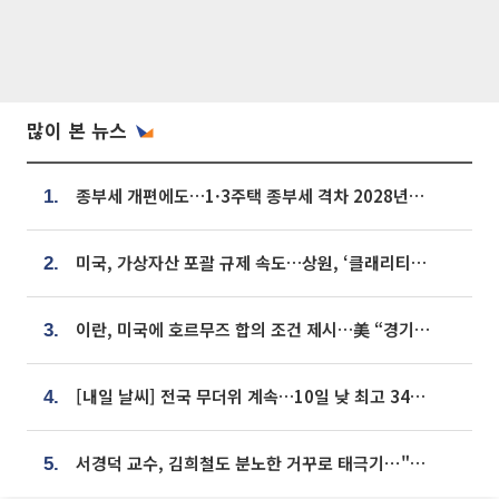
많이 본 뉴스
종부세 개편에도…1·3주택 종부세 격차 2028년부터 확대
1.
미국, 가상자산 포괄 규제 속도…상원, ‘클래리티법’ 9월 절차투표 추진
2.
이란, 미국에 호르무즈 합의 조건 제시…美 “경기 아직 안 끝나” [종합]
3.
[내일 날씨] 전국 무더위 계속…10일 낮 최고 34도 육박
4.
서경덕 교수, 김희철도 분노한 거꾸로 태극기⋯"엉터리는 아냐, 아쉬울 뿐"
5.