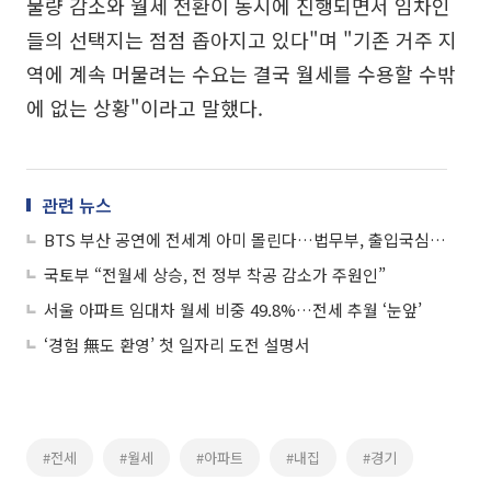
물량 감소와 월세 전환이 동시에 진행되면서 임차인
들의 선택지는 점점 좁아지고 있다"며 "기존 거주 지
역에 계속 머물려는 수요는 결국 월세를 수용할 수밖
에 없는 상황"이라고 말했다.
관련 뉴스
BTS 부산 공연에 전세계 아미 몰린다…법무부, 출입국심사 특별대책
국토부 “전월세 상승, 전 정부 착공 감소가 주원인”
서울 아파트 임대차 월세 비중 49.8%…전세 추월 ‘눈앞’
‘경험 無도 환영’ 첫 일자리 도전 설명서
#전세
#월세
#아파트
#내집
#경기