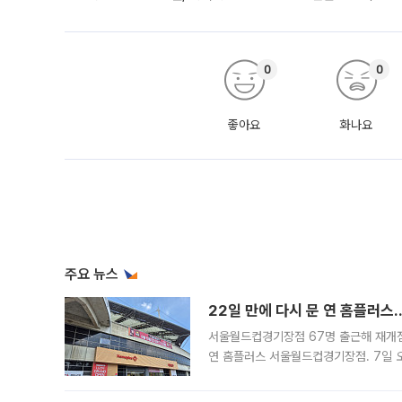
0
0
좋아요
화나요
주요 뉴스
22일 만에 다시 문 연 홈플러스
서울월드컵경기장점 67명 출근해 재개점 
연 홈플러스 서울월드컵경기장점. 7일 
우유, 과일 같은 신선식품이 차근차근 자