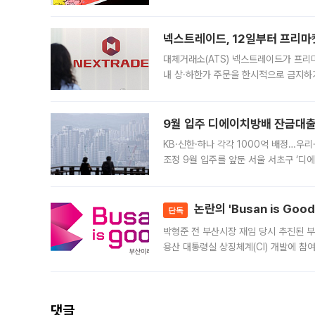
에서도 40도를 웃도는 기온이 관측됐다
의 극심한
넥스트레이드, 12일부터 프리마
대체거래소(ATS) 넥스트레이드가 프리
내 상·하한가 주문을 한시적으로 금지하
가 체결 사례와 관련해 설명자료를 내고
9월 입주 디에이치방배 잔금대출
KB·신한·하나 각각 1000억 배정…우
조정 9월 입주를 앞둔 서울 서초구 ‘디
은행과 NH농협은행도 대출 취급을 검토
민은행
논란의 'Busan is Go
단독
박형준 전 부산시장 재임 당시 추진된 부산
용산 대통령실 상징체계(CI) 개발에 참
도시브랜드 사업이 공개 이후 시민 공감
댓글