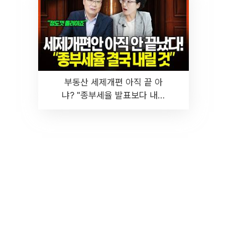
부동산 세제개편 아직 끝 아
냐? "종부세율 발표보다 내릴
것" 장기거주·양도세 전망 I 집
땅지성 I 김인만, 진미윤