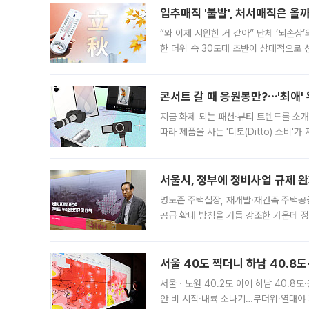
입추매직 '불발', 처서매직은 올
“와 이제 시원한 거 같아” 단체 ‘뇌손상
한 더위 속 30도대 초반이 상대적으로
지역에 있었습니다. 7월 말에는 서풍과
콘서트 갈 때 응원봉만?⋯'최애'
지금 화제 되는 패션·뷰티 트렌드를 소개
따라 제품을 사는 '디토(Ditto) 소비
어디일까요? 아이돌 콘서트 시작을 기다
서울시, 정부에 정비사업 규제 완화
명노준 주택실장, 재개발·재건축 주택공
공급 확대 방침을 거듭 강조한 가운데 정
면 반박하고 나섰다. 명노준 서울시 주택
서울 40도 찍더니 하남 40.8도
서울ㆍ노원 40.2도 이어 하남 40.8도
안 비 시작·내륙 소나기…무더위·열대야 