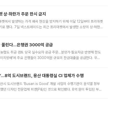
. 전국 대부분 지역에 폭염특보가 내려진 가운데 곳곳에서 39~40도 안팎
켓 상·하한가 주문 한시 금지
마켓에서 발생하는 가격 왜곡 현상을 방지하기 위해 이달 12일부터 프리마켓
기로 했다. 7일 넥스트레이드는 최근 프리마켓에서 발생한 소량의 상·하한
, 주문 오류로 인한 가격 급등락을 최소화하기 위한 비상 대응방안을 발표
 풀린다…은행권 3000억 공급
리·농협도 취급 검토 당국 실수요자 공급 주문…분양가·필요자금 반영해 한도
에이치방배’에 주요 은행들이 3000억원 규모의 잔금대출을 공급한다. 우리
하고 있어 향후 공급 규모가 늘어날 전망이다. 7일 금융권에 따르면 KB국
od'…8억 도시브랜드, 용산 대통령실 CI 업체가 수행
시 도시브랜드 ‘Busan is Good’ 개발 사업의 수행기관이 윤석열 정부
여했던 디자인 전문업체 피앤(P&)인 것으로 확인됐다. 8억 원이 투입된 부산
 부족과 디자인 정체성 논란에 휩싸였던 만큼, 사업 선정 과정과 결과물에