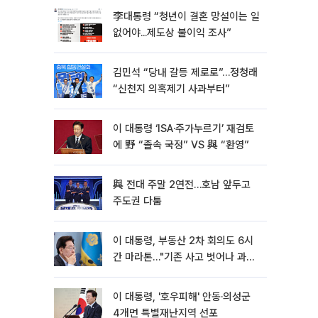
李대통령 “청년이 결혼 망설이는 일
없어야...제도상 불이익 조사”
김민석 “당내 갈등 제로로”…정청래
“신천지 의혹제기 사과부터”
이 대통령 ‘ISA·주가누르기’ 재검토
에 野 “졸속 국정” VS 與 “환영”
與 전대 주말 2연전…호남 앞두고
주도권 다툼
이 대통령, 부동산 2차 회의도 6시
간 마라톤…"기존 사고 벗어나 과감
히 실천"
이 대통령, '호우피해' 안동·의성군
4개면 특별재난지역 선포