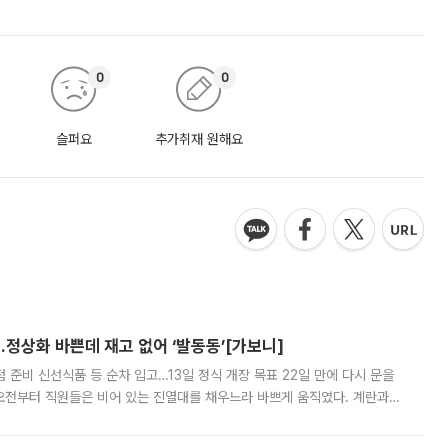
0
0
슬퍼요
추가취재 원해요
…정상화 바쁜데 재고 없어 ‘발동동’[가보니]
준비 신선식품 등 순차 입고…13일 정식 개장 목표 22일 만에 다시 문을
오전부터 직원들은 비어 있는 진열대를 채우느라 바쁘게 움직였다. 계란과
리를 잡기 시작했지만, 매장 곳곳엔 여전히 텅 빈 매대가 먼저 눈에 들어왔