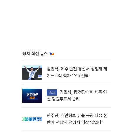
정치 최신 뉴스
김민석, 제주·인천 경선서 정청래 제
쳐⋯누적 격차 1%p 안팎
김민석, 與전당대회 제주·인
속보
천 당원투표서 승리
민주당, 개인정보 유출 늑장 대응 논
란에⋯“당시 점검서 이상 없었다”