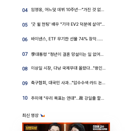
임영웅, 어느덧 데뷔 10주년⋯"가진 것 없던 시절, 내 앞엔 20명의 팬뿐"
04
'굿 윌 헌팅' 배우 "기아 EV2 덕분에 살아"…교통사고 후 안전성 극찬
05
바이낸스, ETF 무기한 선물 74% 장악…한국 레버리지 ETF 거래 급증 [e가상자산]
06
07
李대통령 “청년이 결혼 망설이는 일 없어야...제도상 불이익 조사”
이상일 시장, 다낭 국제무대 올랐다…"용인, 세계 최대 반도체 도시 된다"
08
축구협회, 대국민 사과…"압수수색·카드 논란 사죄, 강도 높은 쇄신"
09
10
추미애 "우리 목표는 연대"…故 강일출 할머니 흉상 제막
최신 영상