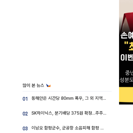
많이 본 뉴스
동해안은 시간당 80㎜ 폭우, 그 외 지역은 폭염…‘극과 극 날씨’
01
SK하이닉스, 분기배당 375원 확정…주주환원책 9월로 앞당겨 발표
02
이남오 함평군수, 군공항 소음피해 함평 보상 요구
03