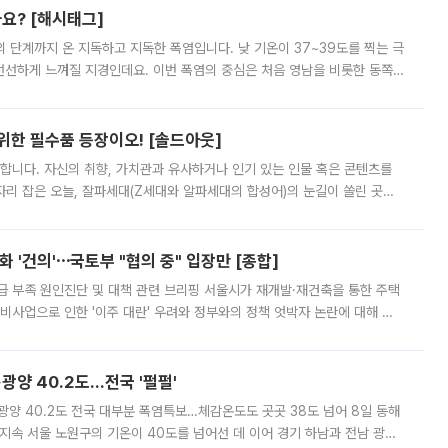
까요? [해시태그]
’의 단계까지 온 지독하고 지독한 폭염입니다. 낮 기온이 37~39도를 찍는 극
 선선하게 느껴질 지경인데요. 이번 폭염의 중심은 처음 영남을 비롯한 동쪽
 북서풍이 산맥을 넘어 영남 쪽으로 내려오면서 뜨겁고 건조해졌는데요.
 위한 필수품 등장이오! [솔드아웃]
합니다. 자신의 취향, 가치관과 유사하거나 인기 있는 인물 혹은 콘텐츠를
'가 자리 잡은 오늘, 잘파세대(Z세대와 알파세대의 합성어)의 눈길이 쏠린 곳은
리는 공연장. 응원봉만큼이나 눈에 띄는 게 있습니다. 공연이 시작되기
 '건의'⋯국토부 "협의 중" 입장만 [종합]
급 부족 원인진단 및 대책 관련 브리핑 서울시가 재개발·재건축을 통한 주택
비사업으로 인한 '이주 대란' 우려와 정부와의 정책 엇박자 논란에 대해 정
실장은 2031년까지 31만 가구 착공 목표에 차질이 없다는 입장이나,
·광양 40.2도…전국 '펄펄'
·광양 40.2도 전국 대부분 폭염특보…체감온도도 곳곳 38도 넘어 8일 동해
지속 서울 노원구의 기온이 40도를 넘어선 데 이어 경기 하남과 전남 광양