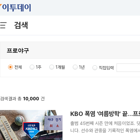
검색
전체
1주
1개월
1년
직접입력
검색결과 총
10,000
건
KBO 폭염 '여름방학' 끝…프
출범 45번째 시즌 만에 처음이었죠. 
니다. 선수와 관중을 기록적인 폭염에서 보호하기 위한 사상 첫 리그 전면 중단이었는데요. 경기는
뒤로 밀렸죠. 덕분에 전 구단 가을야구 직행(?)이라는