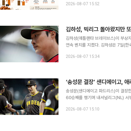
2026-08-07 15:52
교촌에프앤비는 올해 2분기 연결 기준 매
김하성, 빅리그 돌아왔지만 
김하성(애틀랜타 브레이브스)이 부상자 
연속 벤치를 지켰다. 김하성은 7일(한국시간) 미국 조지아주 애틀랜타 트루이스트 파크에서 열린
2026 미국프로야구 메이저리그(MLB)
2026-08-07 15:34
중지 염증으로 IL에 올랐던 김하성은
‘송성문 결장’ 샌디에이고, 
송성문(샌디에이고 파드리스)이 결장
60승째를 챙기며 내셔널리그(NL) 서부지구 2위 추격
미국 애리조나주 피닉스 체이스 필드에
2026-08-07 15:10
의 원정 경기