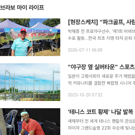
브라보 마이 라이프
[현장스케치] “파크골프, 사
박해종 전 프로야구선수, ‘제1회 비바브라보배 
수로 활동…한국 최초 지명 타자 은퇴 후 
만 있었을 사람들이 경기장에 나와서 공을 치
2026-07-11 06:00
서울 강남탄천파크골프장에서 열린 ‘제
“야구장 옆 실버타운” 스포츠
일본이 고령사회의 새로운 주거 해법을
역 커뮤니티를 결합한 복합형 시니어 주거단지가 등장한 것
정인 ‘듀오세인 도쿄 자이언츠 타운’은
2025-10-20 07:32
지에 들어서는 대규모 시니어 전용 아
‘테니스 코트 황제’ 나달 발
새해부터 전 세계 테니스 팬들의 관심은
자이자 그랜드슬램 22회 우승에 빛나는