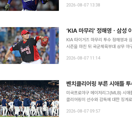
다. MLB닷컴은 7일(한국시간) 다저스가 포스트시즌에 진출할 경우 구성할 수 있는 26인 출전 명단
2026-08-07 13:38
을 예상했다. 매체는 선수단이 정상 
‘KIA 마무리’ 정해영ㆍ삼성 이
KIA 타이거즈 마무리 투수 정해영과 
시즌을 마친 뒤 국군체육부대 상무 야구단에 입대한다. 7일 연합뉴
날 상무 야구단 최종 합격자를 확정하고 해당 
2026-08-07 11:14
을 비롯해 우완 투수 한재승과 내야수 
벤치클리어링 부른 시애틀 투수
미국프로야구 메이저리그(MLB) 시애
클리어링이 선수와 감독에 대한 징계로 이어졌다. MLB 사무국은 7일(한국
게이브 스파이어에게 3경기 출장 정지와
2026-08-07 09:57