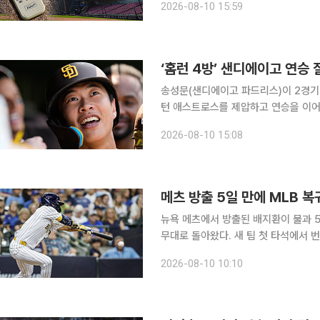
2026-08-10 15:59
일 이후 새로 편성해야 할 경기는 리그 
‘홈런 4방’ 샌디에이고 연승
송성문(샌디에이고 파드리스)이 2경기
턴 애스트로스를 제압하고 연승을 이어갔다. 샌디에이고는 10일(한국시간) 미국 캘
에이고 펫코파크에서 열린 2026 미
2026-08-10 15:08
승리했다. 초반 주도권은 휴스턴
메츠 방출 5일 만에 MLB 복
뉴욕 메츠에서 방출된 배지환이 불과 5
무대로 돌아왔다. 새 팀 첫 타석에서 
서 얼마나 출전 기회를 이어갈지 관심이 쏠린다. 배지환은 10일(한국시간) 미
2026-08-10 10:10
아메리칸패밀리필드에서 열린 2026 