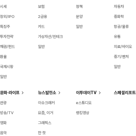
시세
보험
정책
자동차
장외/IPO
2금융
분양
중화학
특징주
카드
일반
항공/물류
투자전략
가상자산/핀테크
유통
채권/펀드
일반
의료/바이오
환율
중기/벤처
국제시황
일반
일반
문화·라이프
뉴스발전소
이투데이TV
스페셜리포트
관광
이슈크래커
e스튜디오
방송/TV
요즘, 이거
랭킹영상
영화
그래픽스
음악
한 컷