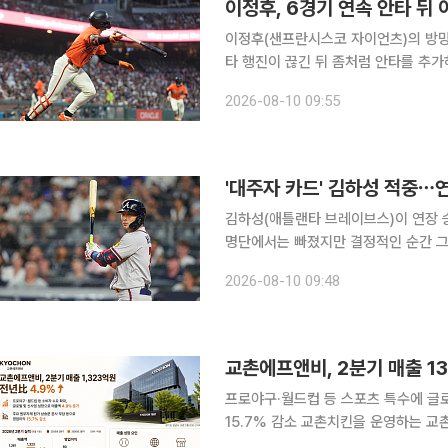
이정후, 6경기 연속 안타 뒤 
이정후(샌프란시스코 자이언츠)의 방망이
타 행진이 끊긴 뒤 좀처럼 안타를 추가하
안타)로 내려갔다. 이정후는 10일(한국시간) 미국 캘리포니아주 샌프란시스코 오라클 파크에서 열
2026-08-10 09:55
린 2026 미국프로야구 메이저리그(M
'대주자 카드' 김하성 적중⋯연
김하성(애틀랜타 브레이브스)이 연장 승
명단에서는 빠졌지만 결정적인 순간 그라운드를 밟
간) 미국 뉴욕주 뉴욕 양키스타디움에서
2026-08-10 09:48
와의 원정 경기에서 연장 10회초 대주
교촌에프앤비, 2분기 매출 1
프로야구·월드컵 등 스포츠 특수에 글
15.7% 감소 교촌치킨을 운영하는 교촌에프앤비가 올해 2분기 치킨 수요 확대와 글로벌·신사업 성
장에 힘입어 매출을 늘렸다. 다만 원