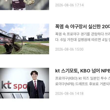
“다행히 큰 부상은 아닌 것으로 확인됐
2026-08-06 17:14
밝혔다. 하영민은 전날 좌측 고관절
폭염 속 야구장서 실신한 20
폭염 속 프로야구 경기를 관람하다 쓰
다. 6일 가천대 길병원에 따르면 4일 인천 SSG랜더스필드에서 열린 SSG 랜더스와 LG 트윈스의
2026 KBO리그 경기 도중 쓰러진 
2026-08-06 15:00
견되지 않아 이날 퇴원
kt 스기모토, KBO 넘어 
프로야구(KBO) kt 위즈 일본인 투
로야구(NPB) 드래프트 후보로 거론되며 현지의 주목을 받
야구닷컴’은 스기모토를 소개하며 올가을
2026-08-06 14:18
고 평가했다. KBO리그 타자들을 상대