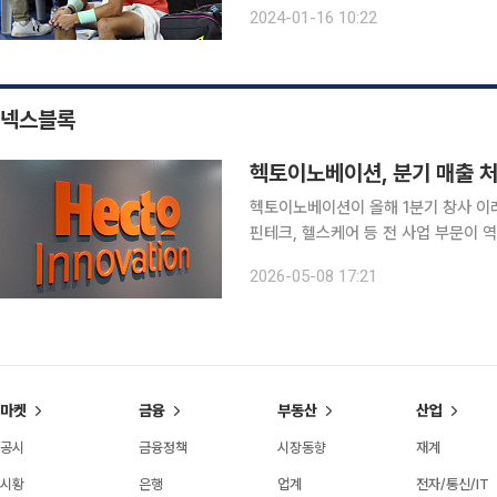
는 첫 대회였기 때문이다. 나달은 지난 호
2024-01-16 10:22
리근, iliopsoas muscle) 2급 파
넥스블록
헥토이노베이션, 분기 매출 처
헥토이노베이션이 올해 1분기 창사 이래
핀테크, 헬스케어 등 전 사업 부문이 
를 활용한 중장기 성장 전략도 본격화하고 있다. 헥토이노베이션은 2026년 
2026-05-08 17:21
1123억 원, 영업이익 146억 원을 기
마켓
금융
부동산
산업
공시
금융정책
시장동향
재계
시황
은행
업계
전자/통신/IT