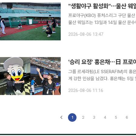
"생활야구 활성화"⋯울산 웨
프로야구(KBO) 퓨처스리그 구단 울
울산 웨일즈는 13일과 14일 울산 문
진행되는 이번 행사에는 에쓰오일(S-O
2026-08-06 13:47
고ㆍ마이스터고ㆍ신정고ㆍ언양고ㆍ학성고
'승리 요정' 홍은채⋯日 프로
그룹 르세라핌(LE SSERAFIM)의
게 강한 인상을 남겼다. 홍은채는 5일 일본 지바현 조조 마린 스타디움에서 열린 일본프로야구
(NPB) 지바 롯데 마린스와 세이부 
2026-08-06 11:16
표 여름 이벤트 ‘블랙 서머 위크(BLACK
1
2
3
4
5
6