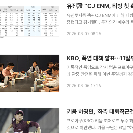
유진투자증권은 CJ ENM에 대해 티빙
증했다고 평가했다. 투자의견 매수와 목표주가 4만8
원은 7일 “티빙과 피프스시즌의 실적 
2026-08-07 08:25
“티빙이 2분기 첫 흑자를 달성했다는
KBO, 폭염 대책 발표⋯11
기록적인 폭염으로 잠시 멈춘 프로야구가
과 관중 안전을 위해 이번 주말까지 경
간을 오후 7시로 늦추는 등 혹서기 특별 운영 방안을 시행한
2026-08-06 17:26
에서 10개 구단 단장과 프로야구선수
키움 하영민, '좌측 대퇴직근
프로야구(KBO) 키움 히어로즈 투수
것으로 확인됐다. 키움 구단은 6일 “하영민이 병원 검진 결과 좌측 대퇴직근건염 소견을 받았다”며