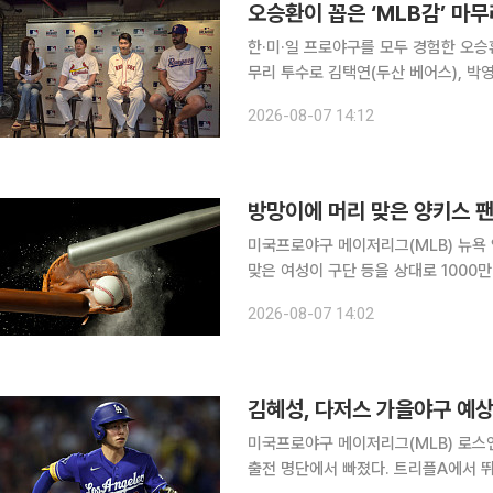
오승환이 꼽은 ‘MLB감’ 
한·미·일 프로야구를 모두 경험한 오승
무리 투수로 김택연(두산 베어스), 박영현(kt 
서울 용산구 코레아노스 키친 녹사평점
2026-08-07 14:12
“KBO리그에는 기본적으로 구속과 신
방망이에 머리 맞은 양키스 팬
미국프로야구 메이저리그(MLB) 뉴욕
맞은 여성이 구단 등을 상대로 1000만
은 사고로 외상성 뇌 손상 등을 입었다고 주장하고 있다. 6일(현지
2026-08-07 14:02
트 등 외신에 따르면 스테퍼니 둘루크(3
김혜성, 다저스 가을야구 예
미국프로야구 메이저리그(MLB) 로스
출전 명단에서 빠졌다. 트리플A에서 