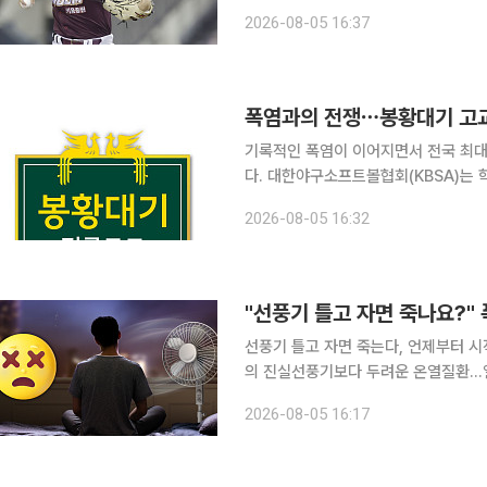
은 전날 부산 사직구장에서 열린 202
2026-08-05 16:37
등판해 롯데 외국인 투수 로드리게스와
폭염과의 전쟁⋯봉황대기 고교
기록적인 폭염이 이어지면서 전국 최대
다. 대한야구소프트볼협회(KBSA)는 학생 선수들의 안전을 위해 제54회 봉황대기 전국고교야구대
회 기간인 7일부터 9일까지 한낮 경기
2026-08-05 16:32
KBSA는 해당 기간 오전 11시 30분
"선풍기 틀고 자면 죽나요?"
선풍기 틀고 자면 죽는다, 언제부터 
의 진실선풍기보다 두려운 온열질환…열사병 의심 증상과 대처
마의 엄마, 그 엄마에게서 들어왔던 여
2026-08-05 16:17
고 가는 엄마 덕에 무사히(?) 살아서 