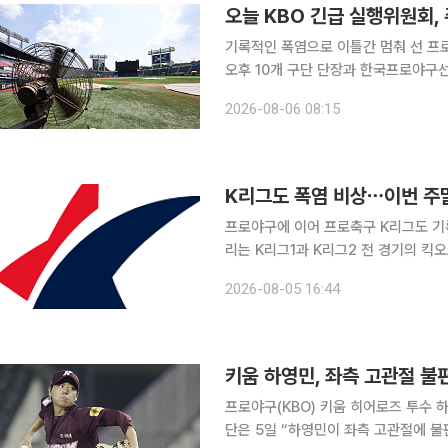
오늘 KBO 긴급 실행위원회,
기록적인 폭염으로 이틀간 멈춰 선 프로
오후 10개 구단 단장과 한국프로야구
책을 다시 논의한다. KBO는 5일 “최근 전국적으로 폭염이 지속되면서 관람객과 선수단의 안전 위
2026-08-06 08:15
험 상황이 발생했다”며 5∼6일 예정
K리그도 폭염 비상⋯이번 주말
프로야구에 이어 프로축구 K리그도 기
리는 K리그1과 K리그2 전 경기의 킥
한국프로축구연맹은 5일 “지속되는 폭염
2026-08-05 16:44
8경기의 경기 시작 시간을 기존 오후 7
키움 하영민, 좌측 고관절 불
프로야구(KBO) 키움 히어로즈 투수 하영
단은 5일 “하영민이 좌측 고관절에 불편