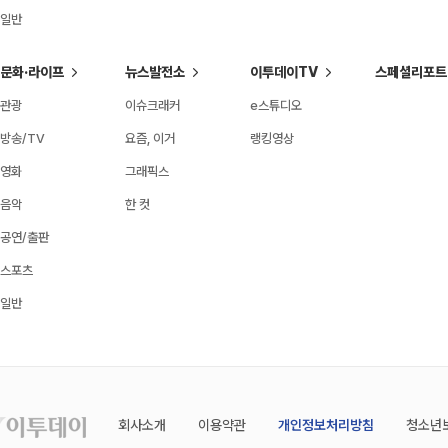
일반
문화·라이프
뉴스발전소
이투데이TV
스페셜리포트
관광
이슈크래커
e스튜디오
방송/TV
요즘, 이거
랭킹영상
영화
그래픽스
음악
한 컷
공연/출판
스포츠
일반
회사소개
이용약관
개인정보처리방침
청소년