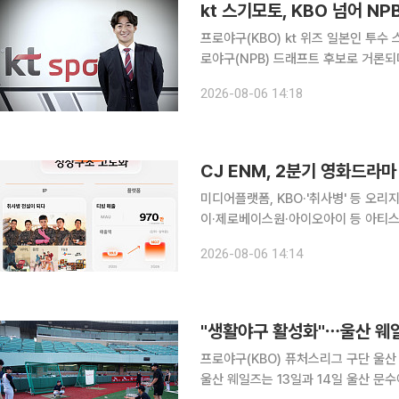
kt 스기모토, KBO 넘어 
프로야구(KBO) kt 위즈 일본인 투
로야구(NPB) 드래프트 후보로 거론되며 현지의 주목을 받
야구닷컴’은 스기모토를 소개하며 올가을
2026-08-06 14:18
고 평가했다. KBO리그 타자들을 상대
CJ ENM, 2분기 영화드라마
미디어플랫폼, KBO·'취사병' 등 오리지
이·제로베이스원·아이오아이 등 아티스트 인기에 매출 성장세 
폼 사업의 흑자 전환과 음악 아티스트
2026-08-06 14:14
문은 적자를 기록했지만, 제작 효율화
"생활야구 활성화"⋯울산 웨
프로야구(KBO) 퓨처스리그 구단 울
울산 웨일즈는 13일과 14일 울산 문