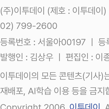
(주)이투데이 (제호 : 이투데이
02) 799-2600
등록번호 : 서울아00197 ㅣ 등록일
발행인 : 김상우 ㅣ 편집인 : 
이투데이의 모든 콘텐츠(기사)는
재배포, AI학습 이용 등을 금지
Copyright 2006.
이투데이
.