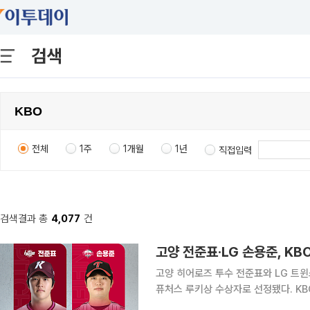
검색
전체
1주
1개월
1년
직접입력
검색결과 총
4,077
건
고양 전준표·LG 손용준, K
고양 히어로즈 투수 전준표와 LG 트윈
퓨처스 루키상 수상자로 선정됐다. KBO는 7월 메디힐 퓨처스 루키상 투수 부문 수상자로 대체 선수
대비 승리 기여도(WAR) 0.63을 기