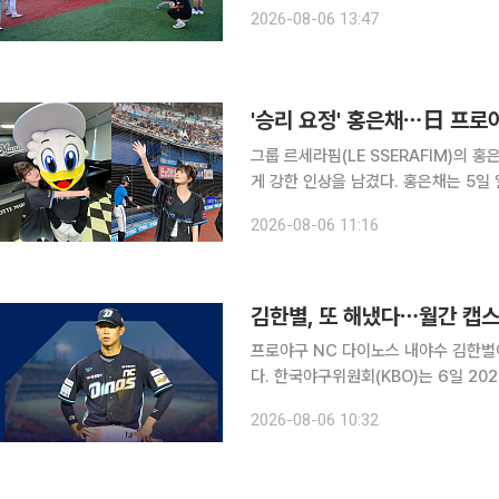
진행되는 이번 행사에는 에쓰오일(S-O
2026-08-06 13:47
고ㆍ마이스터고ㆍ신정고ㆍ언양고ㆍ학성고
'승리 요정' 홍은채⋯日 프로
그룹 르세라핌(LE SSERAFIM)의
게 강한 인상을 남겼다. 홍은채는 5일 일본 지바현 조조 마린 스타디움에서 열린 일본프로야구
(NPB) 지바 롯데 마린스와 세이부 
2026-08-06 11:16
표 여름 이벤트 ‘블랙 서머 위크(BLACK
김한별, 또 해냈다⋯월간 캡
프로야구 NC 다이노스 내야수 김한별
다. 한국야구위원회(KBO)는 6일 2026 신한 SOL KBO리그 7월 월간 캡스플레이 수상자로 김한
별을 선정했다고 밝혔다. 6월에 이어
2026-08-06 10:32