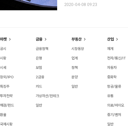
긴급 실행위원회를 열고 ‘2020시즌 정
2020-04-08 09:23
야구 10개 구단 단장들은 4월 21일 연
마켓
금융
부동산
산업
공시
금융정책
시장동향
재계
시황
은행
업계
전자/통신/IT
시세
보험
정책
자동차
장외/IPO
2금융
분양
중화학
특징주
카드
일반
항공/물류
투자전략
가상자산/핀테크
유통
채권/펀드
일반
의료/바이오
환율
중기/벤처
국제시황
일반