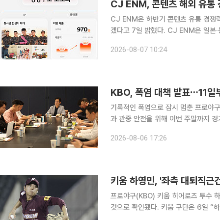
CJ ENM, 콘텐츠 해외 유
CJ ENM은 하반기 콘텐츠 유통 경쟁
겠다고 7일 밝혔다. CJ ENM은 일본·동남아·북미 등 기존 주력 시장에서 콘텐츠 볼륨딜과 개별 판
매를 강화하고 인도·중동·남미 등 신
2026-08-07 10:24
벗어나 전 세계 동시 공개와 현지 프라
KBO, 폭염 대책 발표⋯11
기록적인 폭염으로 잠시 멈춘 프로야구가
과 관중 안전을 위해 이번 주말까지 경
간을 오후 7시로 늦추는 등 혹서기 특별 운영 방안을 시행한
2026-08-06 17:26
에서 10개 구단 단장과 프로야구선수
키움 하영민, '좌측 대퇴직근
프로야구(KBO) 키움 히어로즈 투수
것으로 확인됐다. 키움 구단은 6일 “하영민이 병원 검진 결과 좌측 대퇴직근건염 소견을 받았다”며
“다행히 큰 부상은 아닌 것으로 확인됐