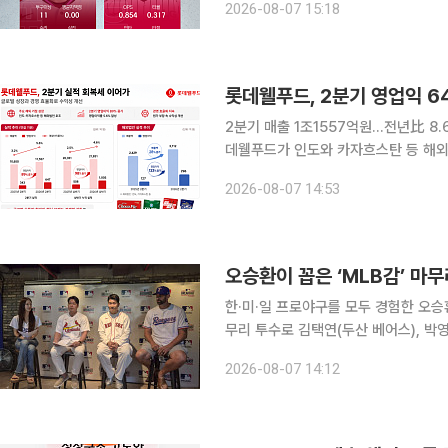
2026-08-07 15:18
각 선정했다고 7일 밝혔다.
롯데웰푸드, 2분기 영업익 
2분기 매출 1조1557억원…전년比 8.
데웰푸드가 인도와 카자흐스탄 등 해외
89% 끌어올렸다. 원부자재 가격과 
2026-08-07 14:53
성을 개선했다. 롯데웰푸드는 올
오승환이 꼽은 ‘MLB감’ 
한·미·일 프로야구를 모두 경험한 오승
무리 투수로 김택연(두산 베어스), 박영현(kt 
서울 용산구 코레아노스 키친 녹사평점
2026-08-07 14:12
“KBO리그에는 기본적으로 구속과 신