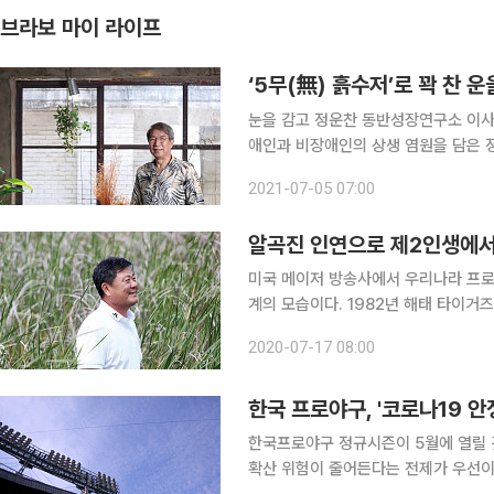
브라보 마이 라이프
‘5무(無) 흙수저’로 꽉 찬 운
눈을 감고 정운찬 동반성장연구소 이사
애인과 비장애인의 상생 염원을 담은 
져 있다. 그의 일생은 동반성장이란 궤
2021-07-05 07:00
장연구소’에서 그를 만나 참 좋은 시절
알곡진 인연으로 제2인생에서
미국 메이저 방송사에서 우리나라 프로
계의 모습이다. 1982년 해태 타이
서 감독까지 오른 입지전적 인물인 김성
2020-07-17 08:00
발견되어야 할 가치를 지닌 사람이기 때
한국 프로야구, '코로나19 안
한국프로야구 정규시즌이 5월에 열릴 
확산 위험이 줄어든다는 전제가 우선이