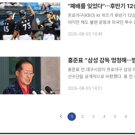
"패배를 잊었다"⋯후반기 12승
프로야구(KBO) kt 위즈가 후반기 1
까지만 해도 불펜 운용과 외국인 투수
시에 살아나며 ‘후반기 최강팀’이라는 평가를 받고 있다. 5일 유튜
2026-08-05 14:49
롱 PD와 한명재 캐스터, 김동영 기자가
홍준표 “삼성 감독 멍청해⋯
홍준표 전 대구시장이 프로야구 삼성 
선수단을 공개적으로 비판했다. 홍 전 시장은 4일 자신의 SNS를 통해 “요즘 삼성 야구 보는 재미로
사는데 아무래도 감독이 좀 멍청한 것 같다”며 박 감독을
2026-08-05 14:31
인 빠른 발을 제대로 활용하지 못하고 
1
2
3
4
5
6