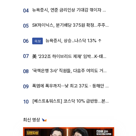
뉴욕증시, 연준 금리인상 기대감 꺾이자 상승...S&P500 사상 최고치 [종합]
04
SK하이닉스, 분기배당 375원 확정…주주환원책 9월로 앞당겨 발표
05
뉴욕증시, 상승...나스닥 1.3% ↑
06
속보
07
美 ‘232조 하이브리드 제재’ 임박…K-태양광, 불확실성 털고 날개 다나
'국책은행 3사' 직원들, 다음주 여의도 거리 나서는 까닭은
08
폭염에 폭우까지⋯낮 최고 37도ㆍ동해안 강한 비 [날씨]
09
[베스트&워스트] 코스닥 10% 급반등…본느, 최대주주 변경 기대에 270% 폭등
10
최신 영상