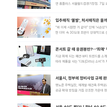
연 홈플러스 서울월드컵경기장점. 7일 
우유, 과일 같은 신선식품이 차근차근 자
입추매직 '불발', 처서매직은 올
“와 이제 시원한 거 같아” 단체 ‘뇌손상
한 더위 속 30도대 초반이 상대적으로
지역에 있었습니다. 7월 말에는 서풍과
콘서트 갈 때 응원봉만?⋯'최애'
지금 화제 되는 패션·뷰티 트렌드를 소개
따라 제품을 사는 '디토(Ditto) 소비
어디일까요? 아이돌 콘서트 시작을 기다
서울시, 정부에 정비사업 규제 완화
명노준 주택실장, 재개발·재건축 주택공
공급 확대 방침을 거듭 강조한 가운데 정
면 반박하고 나섰다. 명노준 서울시 주택