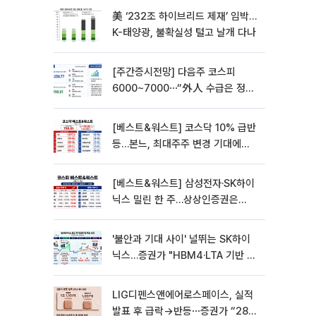
美 ‘232조 하이브리드 제재’ 임박…
K-태양광, 불확실성 털고 날개 다나
[주간증시전망] 다음주 코스피
6000~7000⋯“外人 수급은 정책
이 변수”
[베스트&워스트] 코스닥 10% 급반
등…본느, 최대주주 변경 기대에
270% 폭등
[베스트&워스트] 삼성전자·SK하이
닉스 밀린 한 주…상상인증권은
85% 급등
'불안과 기대 사이' 널뛰는 SK하이
닉스…증권가 "HBM4·LTA 기반 펀
터멘털 견고"
LIG디펜스앤에어로스페이스, 실적
발표 후 급락→반등⋯증권가 “28년