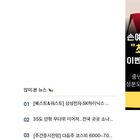
많이 본 뉴스
[베스트&워스트] 삼성전자·SK하이닉스 밀린 한 주…상상인증권은 85% 급등
01
35도 안팎 무더위 이어져…전국 곳곳 소나기 [오늘 날씨]
02
03
[주간증시전망] 다음주 코스피 6000~7000⋯“外人 수급은 정책이 변수”