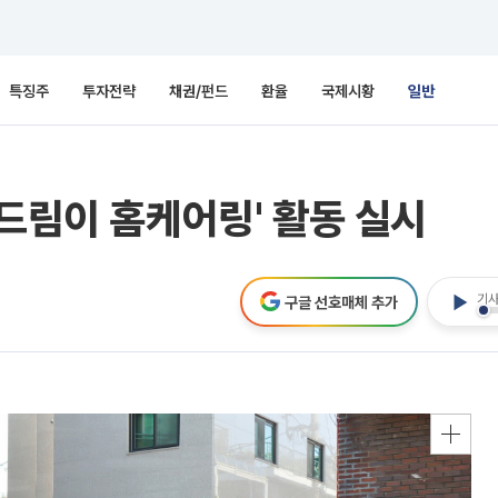
특징주
투자전략
채권/펀드
환율
국제시황
일반
'드림이 홈케어링' 활동 실시
기사
구글 선호매체 추가