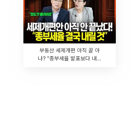
부동산 세제개편 아직 끝 아
냐? "종부세율 발표보다 내릴
것" 장기거주·양도세 전망 I 집
땅지성 I 김인만, 진미윤