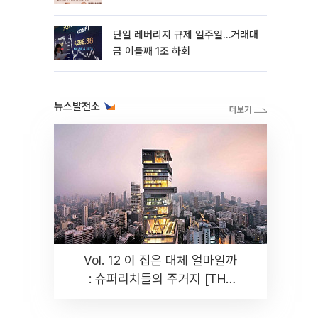
까지 튼튼”
단일 레버리지 규제 일주일…거래대
금 이틀째 1조 하회
뉴스발전소
Vol. 12 이 집은 대체 얼마일까
: 슈퍼리치들의 주거지 [THE
RARE]