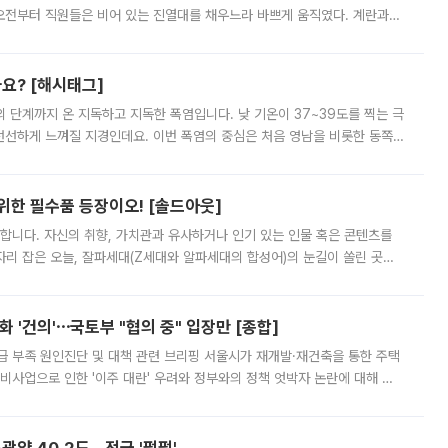
오전부터 직원들은 비어 있는 진열대를 채우느라 바쁘게 움직였다. 계란과
리를 잡기 시작했지만, 매장 곳곳엔 여전히 텅 빈 매대가 먼저 눈에 들어왔
까요? [해시태그]
’의 단계까지 온 지독하고 지독한 폭염입니다. 낮 기온이 37~39도를 찍는 극
 선선하게 느껴질 지경인데요. 이번 폭염의 중심은 처음 영남을 비롯한 동쪽
 북서풍이 산맥을 넘어 영남 쪽으로 내려오면서 뜨겁고 건조해졌는데요.
 위한 필수품 등장이오! [솔드아웃]
합니다. 자신의 취향, 가치관과 유사하거나 인기 있는 인물 혹은 콘텐츠를
'가 자리 잡은 오늘, 잘파세대(Z세대와 알파세대의 합성어)의 눈길이 쏠린 곳은
리는 공연장. 응원봉만큼이나 눈에 띄는 게 있습니다. 공연이 시작되기
 '건의'⋯국토부 "협의 중" 입장만 [종합]
급 부족 원인진단 및 대책 관련 브리핑 서울시가 재개발·재건축을 통한 주택
비사업으로 인한 '이주 대란' 우려와 정부와의 정책 엇박자 논란에 대해 정
실장은 2031년까지 31만 가구 착공 목표에 차질이 없다는 입장이나,