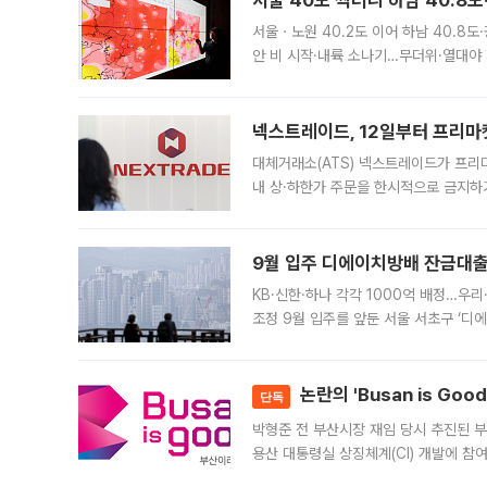
서울 40도 찍더니 하남 40.8도
서울ㆍ노원 40.2도 이어 하남 40.8도
안 비 시작·내륙 소나기…무더위·열대야 
에서도 40도를 웃도는 기온이 관측됐다
의 극심한
넥스트레이드, 12일부터 프리마
대체거래소(ATS) 넥스트레이드가 프리
내 상·하한가 주문을 한시적으로 금지하
가 체결 사례와 관련해 설명자료를 내고
9월 입주 디에이치방배 잔금대출
KB·신한·하나 각각 1000억 배정…우
조정 9월 입주를 앞둔 서울 서초구 ‘디
은행과 NH농협은행도 대출 취급을 검토
민은행
논란의 'Busan is Go
단독
박형준 전 부산시장 재임 당시 추진된 부산
용산 대통령실 상징체계(CI) 개발에 참
도시브랜드 사업이 공개 이후 시민 공감