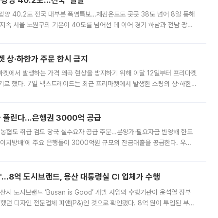
·광양 40.2도…전국 '펄펄'
·광양 40.2도 전국 대부분 폭염특보…체감온도도 곳곳 38도 넘어 8일 동해
지속 서울 노원구의 기온이 40도를 넘어선 데 이어 경기 하남과 전남 광양
. 전국 대부분 지역에 폭염특보가 내려진 가운데 곳곳에서 39~40도 안팎
켓 상·하한가 주문 한시 금지
마켓에서 발생하는 가격 왜곡 현상을 방지하기 위해 이달 12일부터 프리마켓
기로 했다. 7일 넥스트레이드는 최근 프리마켓에서 발생한 소량의 상·하한
, 주문 오류로 인한 가격 급등락을 최소화하기 위한 비상 대응방안을 발표
 풀린다…은행권 3000억 공급
리·농협도 취급 검토 당국 실수요자 공급 주문…분양가·필요자금 반영해 한도
에이치방배’에 주요 은행들이 3000억원 규모의 잔금대출을 공급한다. 우리
하고 있어 향후 공급 규모가 늘어날 전망이다. 7일 금융권에 따르면 KB국
od'…8억 도시브랜드, 용산 대통령실 CI 업체가 수행
시 도시브랜드 ‘Busan is Good’ 개발 사업의 수행기관이 윤석열 정부
여했던 디자인 전문업체 피앤(P&)인 것으로 확인됐다. 8억 원이 투입된 부산
 부족과 디자인 정체성 논란에 휩싸였던 만큼, 사업 선정 과정과 결과물에