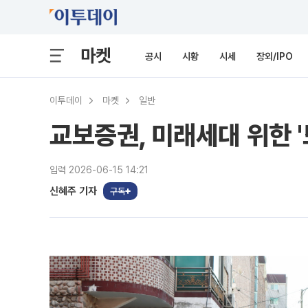
마켓
공시
시황
시세
장외/IPO
이투데이
마켓
일반
교보증권, 미래세대 위한 
입력 2026-06-15 14:21
신혜주 기자
구독