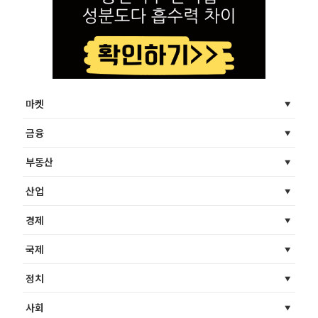
마켓
금융
부동산
산업
경제
국제
정치
사회