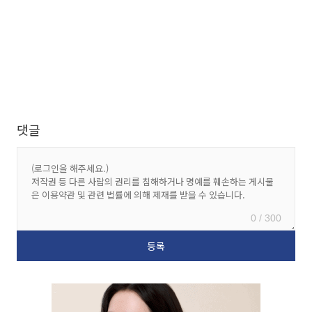
댓글
0 / 300