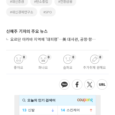
#대신증권
#탄소중립
#전환금융
#대신경제연구소
#SPO
신혜주 기자의 주요 뉴스
요르단 아카바 지역에 '대피령'…美 대사관, 공항·항구 접근 금지 권고
0
0
0
0
좋아요
화나요
슬퍼요
추가취재 원해요