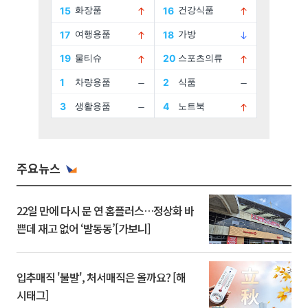
주요뉴스
22일 만에 다시 문 연 홈플러스…정상화 바
쁜데 재고 없어 ‘발동동’[가보니]
입추매직 '불발', 처서매직은 올까요? [해
시태그]