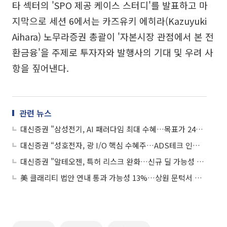
타 섹터의 'SPO 제공 케이스 스터디'를 발표하고 마
지막으로 세션 6에서는 카즈유키 에히라(Kazuyuki
Aihara) 노무라증권 총괄이 '자본시장 관점에서 본 전
환금융'을 주제로 투자자와 발행사의 기대 및 우려 사
항을 짚어낸다.
관련 뉴스
대신증권 "삼성전기, AI 패러다임 최대 수혜…목표가 240만원"
대신증권 “성호전자, 광 I/O 핵심 수혜주…ADS테크 인수로 광통신 장비사 변모”
대신증권 "알테오젠, 특허 리스크 완화…신규 딜 가능성 높아져"
美 클래리티 법안 연내 통과 가능성 13%…상원 문턱서 제동