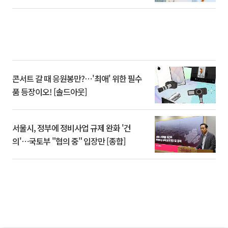
콘서트 갈 때 응원봉만?⋯'최애' 위한 필수
품 등장이오! [솔드아웃]
서울시, 정부에 정비사업 규제 완화 '건
의'⋯국토부 "협의 중" 입장만 [종합]