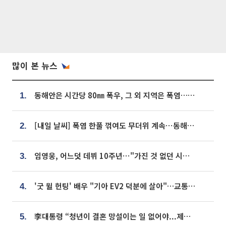
많이 본 뉴스
동해안은 시간당 80㎜ 폭우, 그 외 지역은 폭염…‘극과 극 날씨’
1.
[내일 날씨] 폭염 한풀 꺾여도 무더위 계속⋯동해안 이틀 연속 비
2.
임영웅, 어느덧 데뷔 10주년⋯"가진 것 없던 시절, 내 앞엔 20명의 팬뿐"
3.
'굿 윌 헌팅' 배우 "기아 EV2 덕분에 살아"…교통사고 후 안전성 극찬
4.
李대통령 “청년이 결혼 망설이는 일 없어야...제도상 불이익 조사”
5.