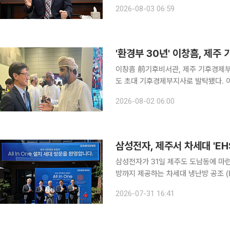
전북도민이 체감할 수 있는 환경서비스를 제공하겠습니다.” 
2026-08-03 06:59
3일 본지와의 인터뷰에서 안전과 소통,
'환경부 30년' 이창흠, 제
이창흠 前기후비서관, 제주 기후경제부지사 지명 이창흠(58) 전 대통령실
도 초대 기후경제부지사로 발탁됐다. 
근무한 기후·환경정책 전문가로, 제주
2026-08-02 06:00
부와
삼성전자, 제주서 차세대 'EH
삼성전자가 31일 제주도 도남동에 마련된
방까지 제공하는 차세대 냉난방 공조 (HVAC) 통합
기후에너지환경부 2차관, 위성곤 제주
2026-07-31 16:41
DA사업부장(부사장)이 참석해 차세대