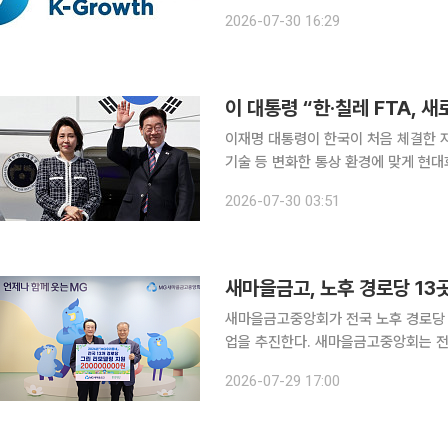
일 한국성장금융에 따르면 은행권 기후
2026-07-30 16:29
투자파트너스, 대신증권·프롤로그벤처스
이재명 대통령이 한국이 처음 체결한 자유
기술 등 변화한 통상 환경에 맞게 현대
한국의 첨단산업 기반을 결합해 핵심광물 공
2026-07-30 03:51
중인 이 대통령은 29일 스페인 EFE
새마을금고, 노후 경로당 13
새마을금고중앙회가 전국 노후 경로당 
업을 추진한다. 새마을금고중앙회는 전날 환경재단에 기부금 2억원을 전달하고 ‘MG우리동네 친환
경 경로당 사업’을 추진한다고 29일 밝혔다. 이번 사업은 노후 경로당의 에너지 효율
2026-07-29 17:00
신들의 생활환경을 개선하기 위해 마련