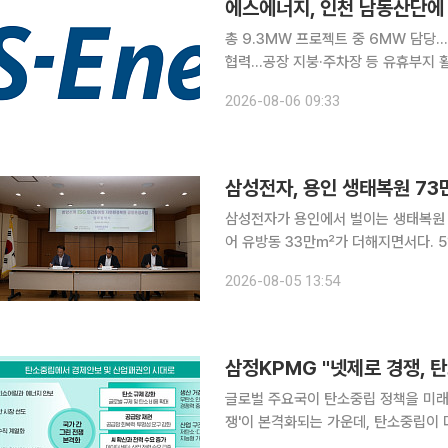
총 9.3MW 프로젝트 중 6MW 담
협력…공장 지붕·주차장 등 유휴부지 활용 코스닥 상장 태양광 전문기업 에스에너지가 인
가산업단지 내 대규모 재생에너지 발전 인
2026-08-06 09:33
지는 한국산업단지공단이 전담하고 인
삼성전자, 용인 생태복원 7
삼성전자가 용인에서 벌이는 생태복원 
어 유방동 33만㎡가 더해지면서다. 5일 이투데이 취재를 종합하면 삼성전자는 한강유역환경청, 한
국환경보전원과 '한강수계 ESG 민간
2026-08-05 13:54
시 처인구 유방동 일원 기후에너지 환
삼정KPMG "넷제로 경쟁, 
글로벌 주요국이 탄소중립 정책을 미래
쟁'이 본격화되는 가운데, 탄소중립이 
시장 지위를 결정하는 핵심 요소로 부상하고 있다는 분석이