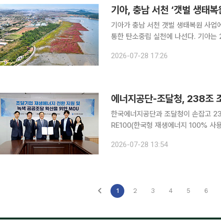
기아, 충남 서천 ‘갯벌 생태
기아가 충남 서천 갯벌 생태복원 사업
통한 탄소중립 실천에 나선다. 기아는 28일 서울 강남구 그랜드 인터컨티넨탈 서울 파르나스에서
해양수산부, 충청남도, 서천군, 해양
2026-07-28 17:26
에너지공단-조달청, 238조 조
한국에너지공단과 조달청이 손잡고 238
RE100(한국형 재생에너지 100% 사용)' 전환 기지로 활
진입 혜택을 부여해 산업계 전반의 탄소중립 달성을 앞
2026-07-28 13:54
본부에서 조달청과 '조달기업 재생에너
1
2
3
4
5
6