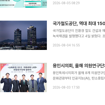
2026-08-05 08:29
로 경쟁의 시대, 탄소중립을 넘어 산업
국가철도공단이 친환경 철도 건설과 재정
녹색채권을 발행했다고 4일 밝혔다. 조
다. 녹색채권은 기후변화 대응과 재생에너지 개발 등 친환경 사업에 필요한 자금을 조달하기 위해
2026-08-04 16:55
발행하는 채권이다. 철도건설도 친환경
용인시의회, 올해 의원연구단
용인특례시의회가 올해 8개 의원연구
문화관광부터 인공지능(AI), 탄소중립까지 분야를 넓혔다. 3일 
시의회는 이날 의원연구단체 운영심의
2026-08-03 17:50
승인했다. 의원연구단체는 의원들