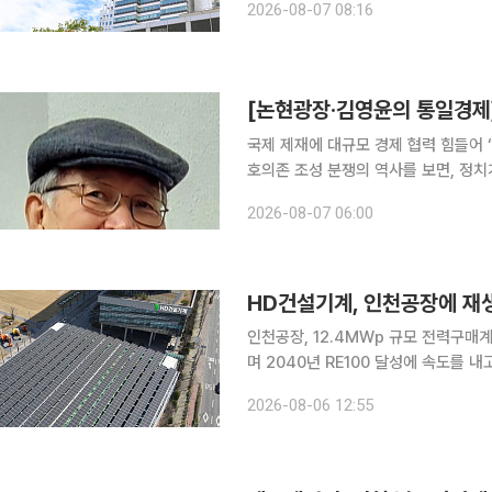
2026-08-07 08:16
△친환경 성과 데이터 △전문가 추천 
[논현광장·김영윤의 통일경제]
국제 제재에 대규모 경제 협력 힘들어 
호의존 조성 분쟁의 역사를 보면, 정치가 막히고 이념이 충돌하는 막다른 골목에서의 마지막 탈출구
는 언제나 다름 아닌 ‘경제’였다. 인간
2026-08-07 06:00
가장 현실적인
HD건설기계, 인천공장에 재
인천공장, 12.4MWp 규모 전력구매계약 체결 HD건설기계가 사업장의 재생에
며 2040년 RE100 달성에 속도를 내고 있다고 6일 밝혔다
복수의 재생에너지 발전사업자와 총 12
2026-08-06 12:55
했다. 이번 계약을 통해 HD건설기