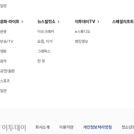
일반
문화·라이프
뉴스발전소
이투데이TV
스페셜리포트
관광
이슈크래커
e스튜디오
방송/TV
요즘, 이거
랭킹영상
영화
그래픽스
음악
한 컷
공연/출판
스포츠
일반
회사소개
이용약관
개인정보처리방침
청소년