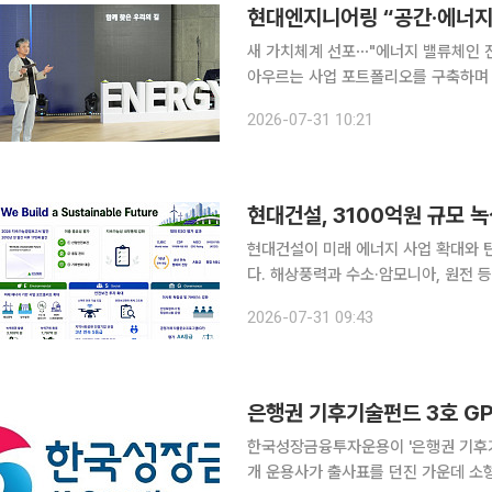
현대엔지니어링 “공간·에너지
새 가치체계 선포⋯"에너지 밸류체인 진화 이끄는 핵심역할
아우르는 사업 포트폴리오를 구축하며 
등 차세대 에너지 사업부터 인공지능(A
2026-07-31 10:21
현대건설, 3100억원 규모 
현대건설이 미래 에너지 사업 확대와 
다. 해상풍력과 수소·암모니아, 원전 
한 재원 확보에도 적극 나서는 모습이다. 31일 현대건설이 발간한 ‘2026 지속가능경영보고
2026-07-31 09:43
따르면 회사는 재생에너지 등 친환경 
은행권 기후기술펀드 3호 GP
한국성장금융투자운용이 '은행권 기후기술
개 운용사가 출사표를 던진 가운데 소형 