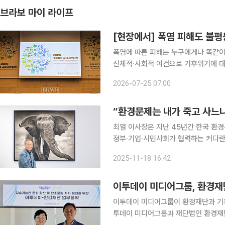
브라보 마이 라이프
[현장에서] 폭염 피해도 불평
폭염에 따른 피해는 누구에게나 똑같이
신체적·사회적 여건으로 기후위기에 대
일과 일본, 한국은 고령층을 주요 기후
2026-07-25 07:00
원 등을 추진하고 있다. 
“환경문제는 내가 죽고 사느
최열 이사장은 지난 45년간 한국 환경운동의 최전선에 서왔다. 그가 주창하는 ‘각성한 시민’의 힘,
정부·기업·시민사회가 협력하는 커다란
더욱 절실하게 요구된다. 공해 추방에
2025-11-18 16:42
을 찾아 끊임없이 진화한다
이투데이 미디어그룹, 환경재
이투데이 미디어그룹이 환경재단과 기후위
투데이 미디어그룹과 재단법인 환경재단