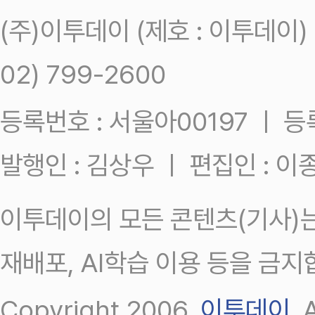
(주)이투데이 (제호 : 이투데이
02) 799-2600
등록번호 : 서울아00197 ㅣ 등록일
발행인 : 김상우 ㅣ 편집인 : 
이투데이의 모든 콘텐츠(기사)는
재배포, AI학습 이용 등을 금지
Copyright 2006.
이투데이
.