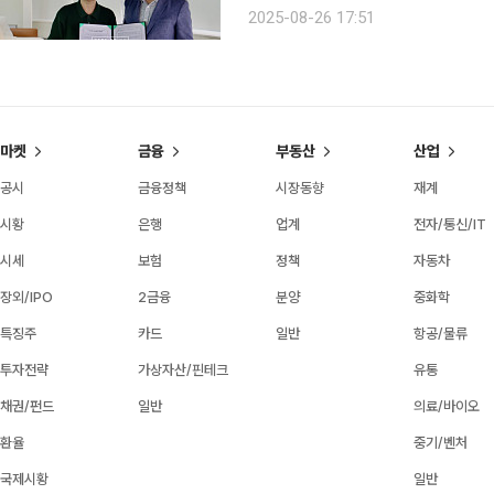
을 체결했다. 이번 협약을 통해 앞으
2025-08-26 17:51
로젝트를 추진할 계
마켓
금융
부동산
산업
공시
금융정책
시장동향
재계
시황
은행
업계
전자/통신/IT
시세
보험
정책
자동차
장외/IPO
2금융
분양
중화학
특징주
카드
일반
항공/물류
투자전략
가상자산/핀테크
유통
채권/펀드
일반
의료/바이오
환율
중기/벤처
국제시황
일반