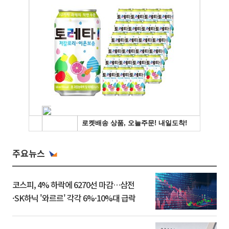
주요뉴스
코스피, 4% 하락에 6270선 마감…삼전
·SK하닉 '와르르' 각각 6%·10%대 급락