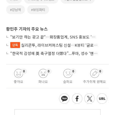
#강남역
#뷰잉파티
황민주 기자의 주요 뉴스
“보기만 하는 광고 끝“…화장품업계, SNS 홍보도 ‘참여형 콘텐츠’로 변모
실리콘투, 라이브커머스팀 신설…K뷰티 ‘글로벌 판매망’ 확대 속도
단독
“한국적 감성에 英 축구열정 더했다”...푸마, 성수 ‘맨시티 하우스’ 팝업
0
0
0
0
좋아요
화나요
슬퍼요
추가취재 원해요