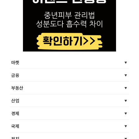
마켓
금융
부동산
산업
경제
국제
정치