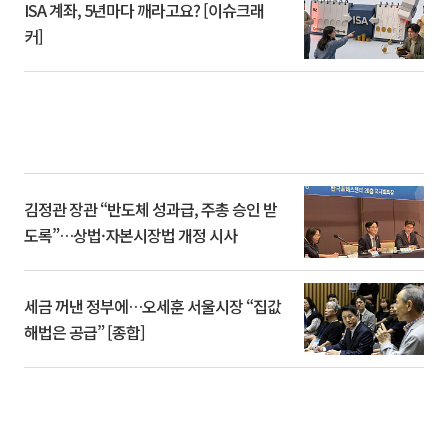
ISA 계좌, 5년마다 깨라고요? [이슈크래
커]
김정관 장관 “반도체 성과급, 주총 승인 받
도록”…상법·자본시장법 개정 시사
세금 꺼낸 정부에…오세훈 서울시장 “집값
해법은 공급” [종합]