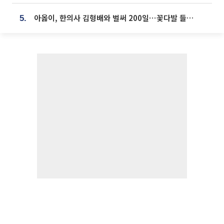
아옳이, 한의사 김형배와 벌써 200일⋯꽃다발 들고 "프러포즈 아냐"
5.