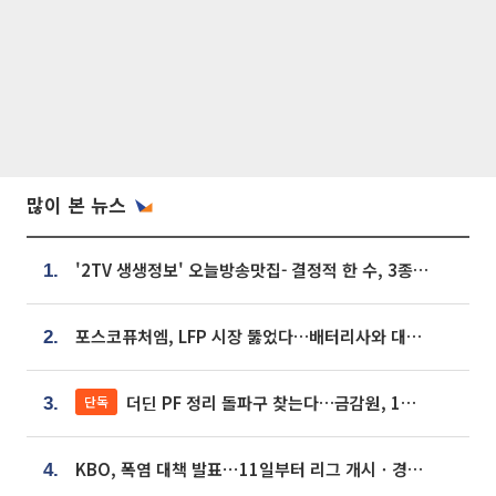
많이 본 뉴스
'2TV 생생정보' 오늘방송맛집- 결정적 한 수, 3종 메밀면! 메밀 소바 맛집 '의○○○○'
1.
포스코퓨처엠, LFP 시장 뚫었다…배터리사와 대규모 장기 공급 합의
2.
더딘 PF 정리 돌파구 찾는다…금감원, 1년 반 만에 매각설명회 재개
단독
3.
KBO, 폭염 대책 발표⋯11일부터 리그 개시ㆍ경기 오후 7시 시작
4.