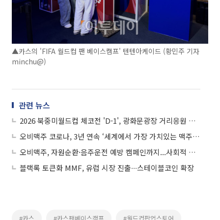
▲카스의 'FIFA 월드컵 팬 베이스캠프' 텐텐아케이드 (황민주 기자
minchu@)
관련 뉴스
2026 북중미월드컵 체코전 'D-1', 광화문광장 거리응원 준비
오비맥주 코로나, 3년 연속 ‘세계에서 가장 가치있는 맥주 브랜드’ 선정
오비맥주, 자원순환·음주운전 예방 캠페인까지...사회적 책임에 진심
블랙록 토큰화 MMF, 유럽 시장 진출∙∙∙스테이블코인 확장
#카스
#카스팬베이스캠프
#월드컵팝업스토어