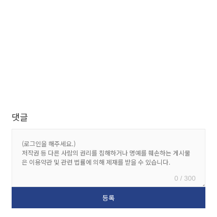
댓글
0 / 300