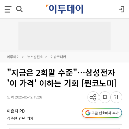
이투데이
뉴스발전소
이슈크래커
"지금은 2회말 수준"⋯삼성전자
'이 가격' 이하는 기회 [찐코노미]
입력 2026-06-12 15:28
이은지 PD
구글 선호매체 추가
김준현 인턴 기자