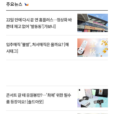
주요뉴스
22일 만에 다시 문 연 홈플러스…정상화 바
쁜데 재고 없어 ‘발동동’[가보니]
입추매직 '불발', 처서매직은 올까요? [해
시태그]
콘서트 갈 때 응원봉만?⋯'최애' 위한 필수
품 등장이오! [솔드아웃]