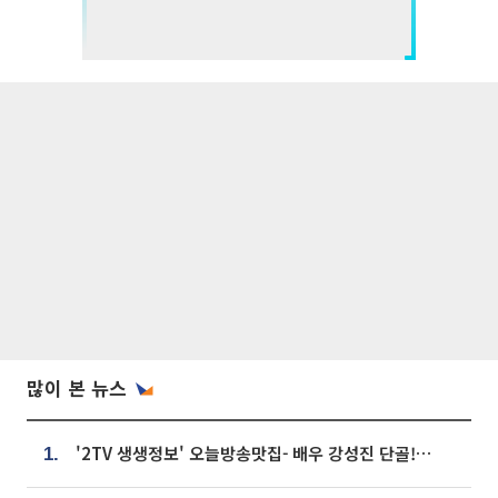
많이 본 뉴스
'2TV 생생정보' 오늘방송맛집- 배우 강성진 단골! 쌀국수ㆍ푸팟퐁 커리 맛집 '블○○○'
1.