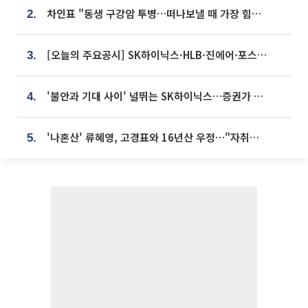
차인표 "동생 구강암 투병…떠나보낼 때 가장 힘들었다”
2.
[오늘의 주요공시] SK하이닉스·HLB·진에어·포스코홀딩스·네이버·대우건설 등
3.
'불안과 기대 사이' 널뛰는 SK하이닉스…증권가 "HBM4·LTA 기반 펀터멘털 견고"
4.
'나혼산' 류혜영, 고경표와 16년산 우정…"자취방서 부모님과 마주쳐"
5.