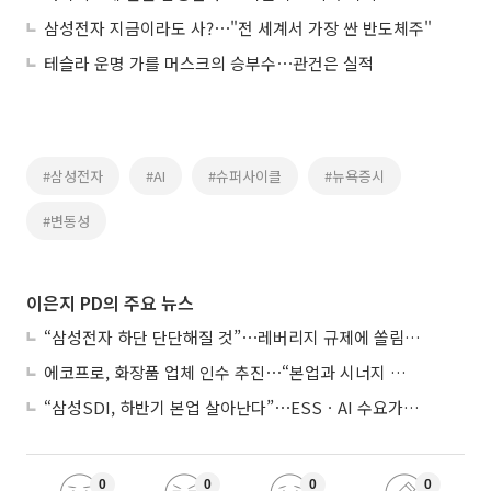
삼성전자 지금이라도 사?⋯"전 세계서 가장 싼 반도체주"
테슬라 운명 가를 머스크의 승부수⋯관건은 실적
#삼성전자
#AI
#슈퍼사이클
#뉴욕증시
#변동성
이은지 PD의 주요 뉴스
“삼성전자 하단 단단해질 것”⋯레버리지 규제에 쏠림 완화
에코프로, 화장품 업체 인수 추진⋯“본업과 시너지 부족”
“삼성SDI, 하반기 본업 살아난다”⋯ESSㆍAI 수요가 견인
0
0
0
0