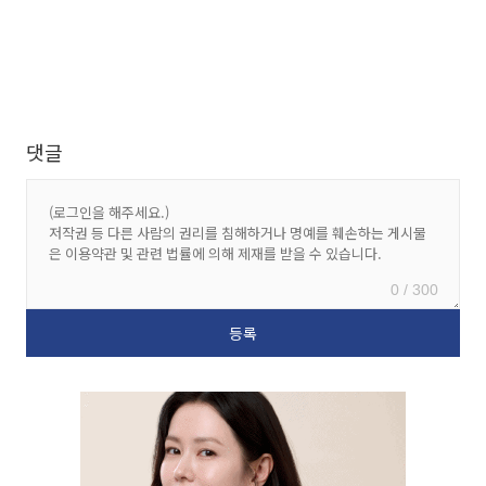
댓글
0 / 300