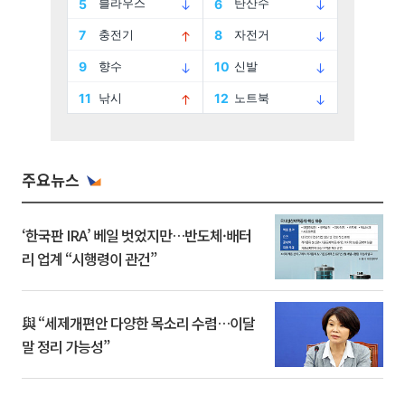
주요뉴스
‘한국판 IRA’ 베일 벗었지만…반도체·배터
리 업계 “시행령이 관건”
與 “세제개편안 다양한 목소리 수렴…이달
말 정리 가능성”