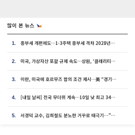
많이 본 뉴스
종부세 개편에도…1·3주택 종부세 격차 2028년부터 확대
1.
미국, 가상자산 포괄 규제 속도…상원, ‘클래리티법’ 9월 절차투표 추진
2.
이란, 미국에 호르무즈 합의 조건 제시…美 “경기 아직 안 끝나” [종합]
3.
[내일 날씨] 전국 무더위 계속…10일 낮 최고 34도 육박
4.
서경덕 교수, 김희철도 분노한 거꾸로 태극기⋯"엉터리는 아냐, 아쉬울 뿐"
5.