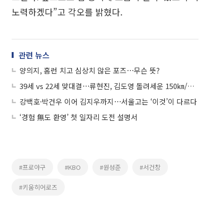
노력하겠다”고 각오를 밝혔다.
관련 뉴스
양의지, 홈런 치고 심상치 않은 포즈⋯무슨 뜻?
39세 vs 22세 맞대결⋯류현진, 김도영 돌려세운 150㎞/h 직구
강백호·박건우 이어 김지우까지⋯서울고는 ‘이것’이 다르다
‘경험 無도 환영’ 첫 일자리 도전 설명서
#프로야구
#KBO
#원성준
#서건창
#키움히어로즈