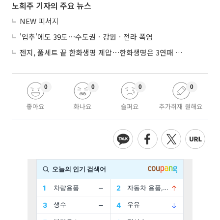
노희주 기자의 주요 뉴스
NEW 피서지
'입추'에도 39도⋯수도권ㆍ강원ㆍ전라 폭염
젠지, 풀세트 끝 한화생명 제압⋯한화생명은 3연패 수렁
0
0
0
0
좋아요
화나요
슬퍼요
추가취재 원해요