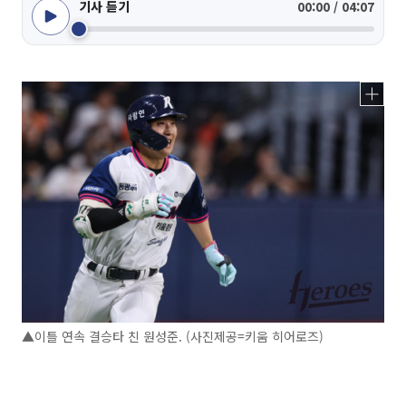
기사 듣기
00:00 / 04:07
▲이틀 연속 결승타 친 원성준. (사진제공=키움 히어로즈)