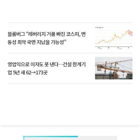
블룸버그 “레버리지 거품 빠진 코스피, 변
동성 최악 국면 지났을 가능성”
영업익으로 이자도 못 낸다…건설 한계기
업 5년 새 62→173곳