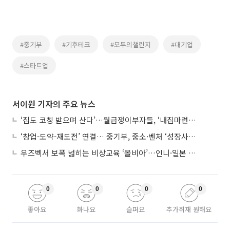
#중기부
#기후테크
#모두의챌린지
#대기업
#스타트업
서이원 기자의 주요 뉴스
‘집도 코칭 받으며 산다’…월급쟁이부자들, ‘내집마련’ 신청 증가세
‘창업-도약-재도전’ 연결… 중기부, 중소·벤처 ‘성장사다리’ 짓는다
우즈벡서 보폭 넓히는 비상교육 ‘올비아’…인니·일본 진출 타진
0
0
0
0
좋아요
화나요
슬퍼요
추가취재 원해요