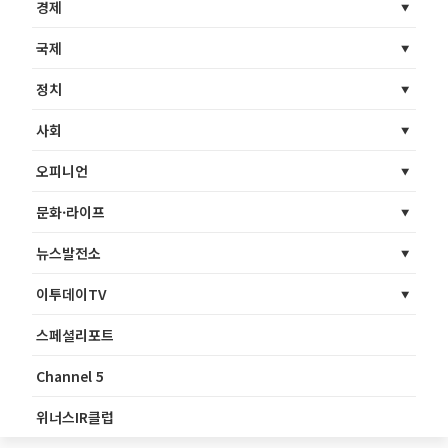
경제
국제
정치
사회
오피니언
문화·라이프
뉴스발전소
이투데이TV
스페셜리포트
Channel 5
위너스IR클럽