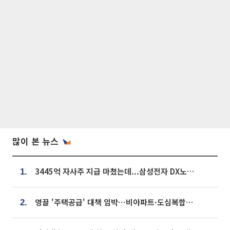
많이 본 뉴스
3445억 자사주 지급 마쳤는데...삼성전자 DX노조, 뒤늦은 '떼쓰기 집회'
1.
영끌 '주택공급' 대책 임박⋯비아파트·도심복합까지 총동원
2.