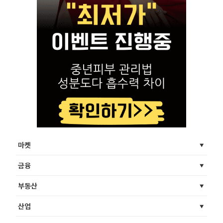
마켓
금융
부동산
산업