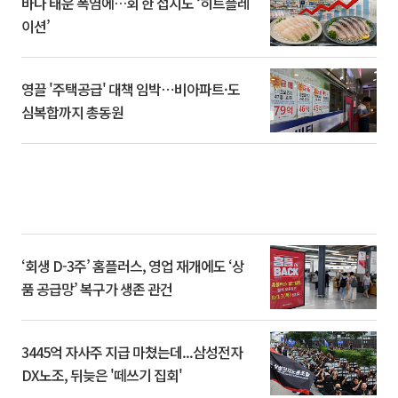
바다 태운 폭염에…회 한 접시도 ‘히트플레
이션’
영끌 '주택공급' 대책 임박⋯비아파트·도
심복합까지 총동원
‘회생 D-3주’ 홈플러스, 영업 재개에도 ‘상
품 공급망’ 복구가 생존 관건
3445억 자사주 지급 마쳤는데...삼성전자
DX노조, 뒤늦은 '떼쓰기 집회'