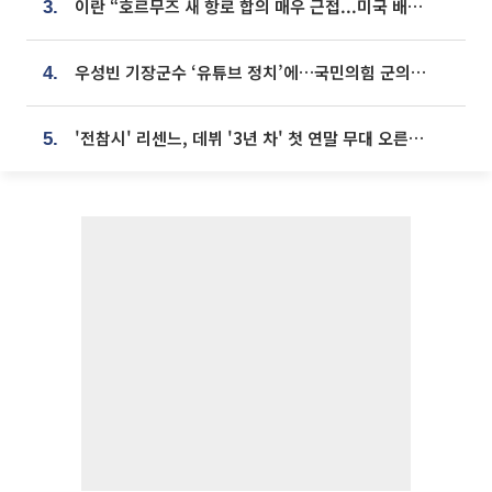
이란 “호르무즈 새 항로 합의 매우 근접...미국 배상 먼저”
3.
우성빈 기장군수 ‘유튜브 정치’에…국민의힘 군의원들 집단 반발
4.
'전참시' 리센느, 데뷔 '3년 차' 첫 연말 무대 오른다⋯"그동안 섭외 안 와"
5.