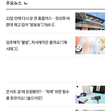
주요뉴스
22일 만에 다시 문 연 홈플러스…정상화 바
쁜데 재고 없어 ‘발동동’[가보니]
입추매직 '불발', 처서매직은 올까요? [해
시태그]
콘서트 갈 때 응원봉만?⋯'최애' 위한 필수
품 등장이오! [솔드아웃]