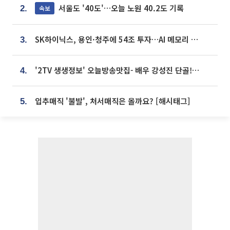
서울도 '40도'…오늘 노원 40.2도 기록
속보
2.
SK하이닉스, 용인·청주에 54조 투자…AI 메모리 생산기지 키운다
3.
'2TV 생생정보' 오늘방송맛집- 배우 강성진 단골! 쌀국수ㆍ푸팟퐁 커리 맛집 '블○○○'
4.
입추매직 '불발', 처서매직은 올까요? [해시태그]
5.