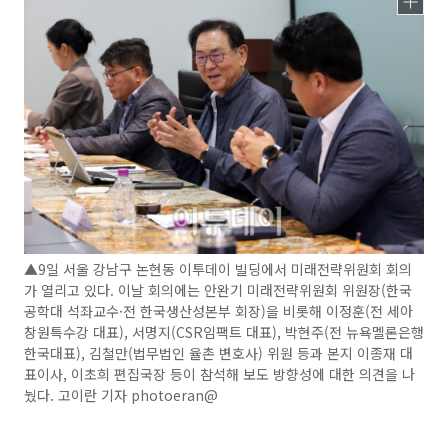
▲9일 서울 강남구 논현동 이투데이 빌딩에서 미래전략위원회 회의
가 열리고 있다. 이날 회의에는 안완기 미래전략위원회 위원장(한국
공학대 석좌교수·전 한국생산성본부 회장)을 비롯해 이정훈(전 세아
창원특수강 대표), 서명지(CSR임팩트 대표), 박현주(전 뉴욕멜론은행
한국대표), 김철만(법무법인 율촌 변호사) 위원 등과 본지 이종재 대
표이사, 이초희 편집국장 등이 참석해 보도 방향성에 대한 의견을 나
눴다. 고이란 기자 photoeran@