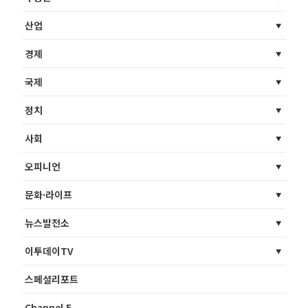
산업
경제
국제
정치
사회
오피니언
문화·라이프
뉴스발전소
이투데이TV
스페셜리포트
Channel 5