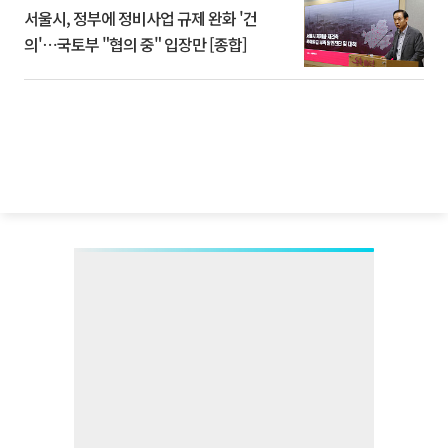
서울시, 정부에 정비사업 규제 완화 '건
의'⋯국토부 "협의 중" 입장만 [종합]