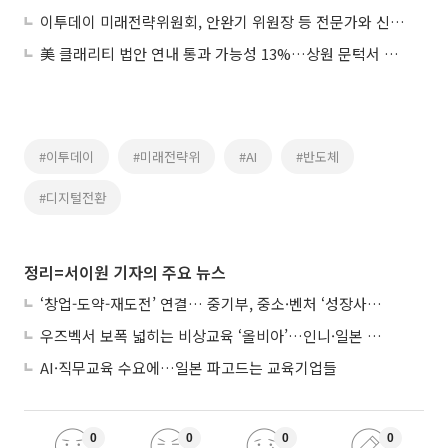
이투데이 미래전략위원회, 안완기 위원장 등 전문가와 신성장 논의
美 클래리티 법안 연내 통과 가능성 13%…상원 문턱서 제동
#이투데이
#미래전략위
#AI
#반도체
#디지털전환
정리=서이원 기자의 주요 뉴스
‘창업-도약-재도전’ 연결… 중기부, 중소·벤처 ‘성장사다리’ 짓는다
우즈벡서 보폭 넓히는 비상교육 ‘올비아’…인니·일본 진출 타진
AI·직무교육 수요에…일본 파고드는 교육기업들
0
0
0
0