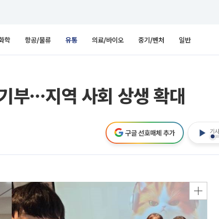
화학
항공/물류
유통
의료/바이오
중기/벤처
일반
리 기부⋯지역 사회 상생 확대
기사
구글 선호매체 추가