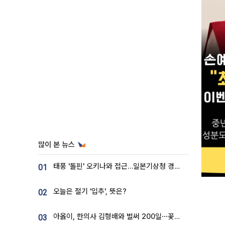
많이 본 뉴스
태풍 '돌핀' 오키나와 접근…일본기상청 경로 업데이트
01
오늘은 절기 '입추', 뜻은?
02
아옳이, 한의사 김형배와 벌써 200일⋯꽃다발 들고 "프러포즈 아냐"
03