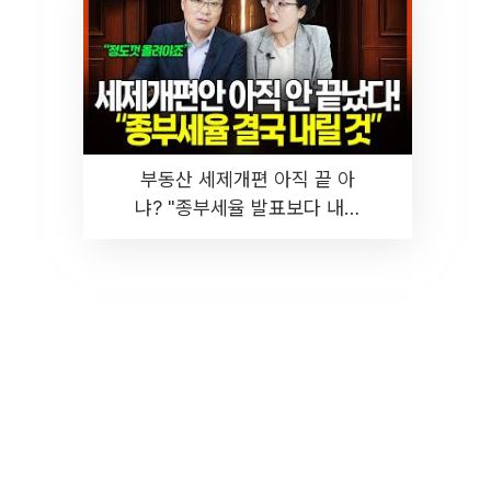
부동산 세제개편 아직 끝 아
냐? "종부세율 발표보다 내릴
것" 장기거주·양도세 전망 I 집
땅지성 I 김인만, 진미윤