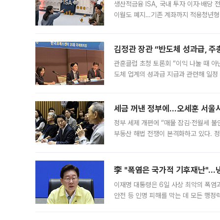
생산적금융 ISA, 국내 투자 이자·배당
이월도 폐지…기존 계좌까지 적용청년형 
는 5년마다 계좌를 해지하라는 건가요?”
편을
김정관 장관 “반도체 성과급, 
관훈클럽 초청 토론회 “이익 나눌 때 아
도체 업계의 성과급 지급과 관련해 일정
최근 상법·자본시장법 개정으로 기업 지
세금 꺼낸 정부에…오세훈 서울시장
정부 세제 개편에 “매물 잠김·전월세 불
부동산 해법 전쟁이 본격화하고 있다. 
드를 꺼내자 서울시는 전·월세 부담만 
李 "폭염은 국가적 기후재난"…냉
이재명 대통령은 6일 사상 최악의 폭염
안전 등 인명 피해를 막는 데 모든 행
인프라 확충 계획을 내년도 예산안에 반