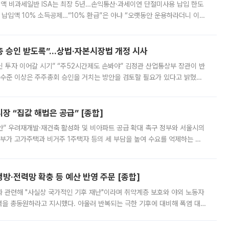
 전액 비과세일반 ISA는 최장 5년…손익통산·과세이연 단절미사용 납입 한도
납입액 10% 소득공제…“10% 환급”은 아냐 “오랫동안 운용하라더니 이제
 ‘만능 절세 통장’으로 불리는 개인종합자산관리계좌(ISA)가 두 갈래로 개
주총 승인 받도록”…상법·자본시장법 개정 시사
닌 투자 이어갈 시기” “주52시간제도 손봐야” 김정관 산업통상부 장관이 반
 수준 이상은 주주총회 승인을 거치는 방안을 검토할 필요가 있다고 밝혔다.
배구조와 주주권 강화 논의가 이어지는 가운데, 핵심 연구인력에 대한
 “집값 해법은 공급” [종합]
안” 우려재개발·재건축 활성화 및 비아파트 공급 확대 촉구 정부와 서울시의
정부가 고가주택과 비거주 1주택자 등의 세 부담을 높여 수요를 억제하는 카
키울 것이라며 세금이 아닌 공급이 근본적인 처방이라고 전면 반박했다.
방·전력망 확충 등 예산 반영 주문 [종합]
과 관련해 "사실상 국가적인 기후 재난"이라며 취약계층 보호와 야외 노동자
정력을 총동원하라고 지시했다. 아울러 반복되는 극한 기후에 대비해 폭염 대응
영하는 방안도 검토하라고 주문했다. 이 대통령은 이날 폭염·가뭄 대