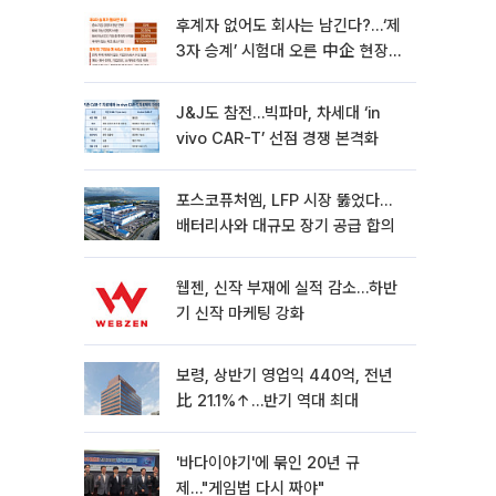
후계자 없어도 회사는 남긴다?…‘제
3자 승계’ 시험대 오른 中企 현장
[기업승계 대전환]
J&J도 참전…빅파마, 차세대 ‘in
vivo CAR-T’ 선점 경쟁 본격화
포스코퓨처엠, LFP 시장 뚫었다…
배터리사와 대규모 장기 공급 합의
웹젠, 신작 부재에 실적 감소…하반
기 신작 마케팅 강화
보령, 상반기 영업익 440억, 전년
比 21.1%↑…반기 역대 최대
'바다이야기'에 묶인 20년 규
제…"게임법 다시 짜야"