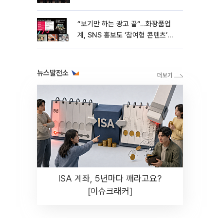
“보기만 하는 광고 끝“…화장품업
계, SNS 홍보도 ‘참여형 콘텐츠’로
변모[K뷰티 라방戰]
뉴스발전소
ISA 계좌, 5년마다 깨라고요?
[이슈크래커]