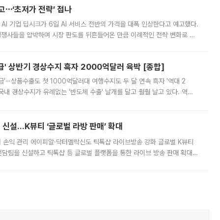
예고⋯‘초저가 전략’ 접나
 AI 기업 딥시크가 6일 AI 서비스 전반의 가격을 대폭 인상한다고 예고했다.
 경쟁사들을 압박하며 시장 판도를 뒤흔들어온 만큼 이례적인 전략 변화로 평
 이날 공지를 통해 구체적인 인상 폭은 공개하지 않았지만 상당한 수
' 상반기 경상수지 흑자 2000억달러 육박 [종합]
급'⋯상품수출도 첫 1000억달러대 여행수지도 두 달 연속 흑자 '역대 2
국내 경상수지가 유례없는 '반도체 수출' 날개를 달고 훨훨 날고 있다. 역대
경상수지 뿐 아니라 상반기 경상수지 흑자도 2000억달러에 근접하며 사상 최
신설…K뷰티 ‘글로벌 라방 판매’ 확대
터 손익 관리 에이피알·닥터멜락신도 틱톡샵 라이브방송 강화 글로벌 K뷰티
담팀을 신설하고 틱톡샵 등 글로벌 플랫폼을 통한 라이브 방송 판매 확대에
급하는 데서 한발 더 나아가 방송 기획과 상품 구성, 출연자 섭외, 손익