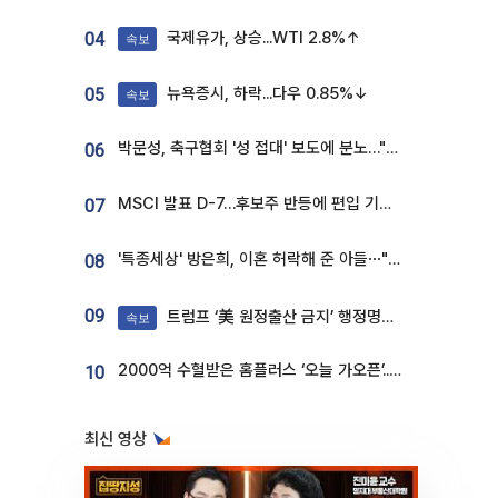
국제유가, 상승...WTI 2.8%↑
04
속보
뉴욕증시, 하락...다우 0.85%↓
05
속보
박문성, 축구협회 '성 접대' 보도에 분노…"다 말아먹으려고 작정했나"
06
MSCI 발표 D-7…후보주 반등에 편입 기대 재점화
07
'특종세상' 방은희, 이혼 허락해 준 아들⋯"너무 잘 커줬다" 오열
08
09
트럼프 ‘美 원정출산 금지’ 행정명령 서명
속보
2000억 수혈받은 홈플러스 ‘오늘 가오픈’...13일 정식 개장 시험대
10
최신 영상