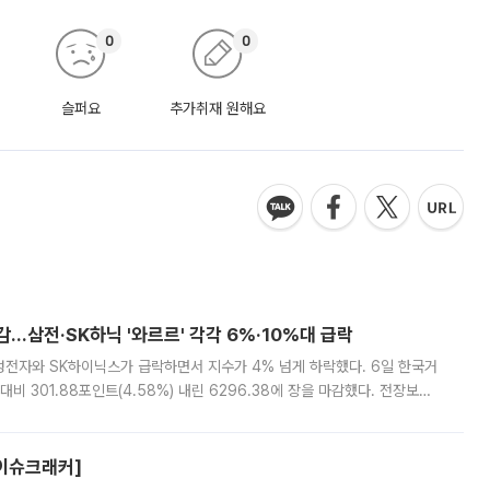
0
0
슬퍼요
추가취재 원해요
감…삼전·SK하닉 '와르르' 각각 6%·10%대 급락
삼성전자와 SK하이닉스가 급락하면서 지수가 4% 넘게 하락했다. 6일 한국거
비 301.88포인트(4.58%) 내린 6296.38에 장을 마감했다. 전장보다
스피는 장중 한때 6550.94까지 오르기도 했으나 6238.32까지 밀리기도 했
[이슈크래커]