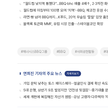
“월드컵 낮치맥 통했다”…BBQ·bhc 매출 4배↑, 2·3차전 
월드컵에 아침부터 100명 모여 ‘치맥’⋯BBQ, 체코전 응원 
라면·빵 넘어 BBQ까지...K푸드, 20억 무슬림 ‘할랄’ 입맛 훔
블랙록 토큰화 MMF, 유럽 시장 진출∙∙∙스테이블코인 확장
#제너시스BBQ그룹
#BBQ
#사회공헌활동
#
연희진 기자의 주요 뉴스
자세히보기
가입 문턱 낮추는 토스 페이스페이⋯얼굴인식 결제 확산 속
5대 은행, 상반기 9조 벌었지만 ‘건전성 뒷걸음’⋯중기대출 문
세제 개편에 복잡해진 자산가 셈법⋯강남 고령자·다주택자 ‘