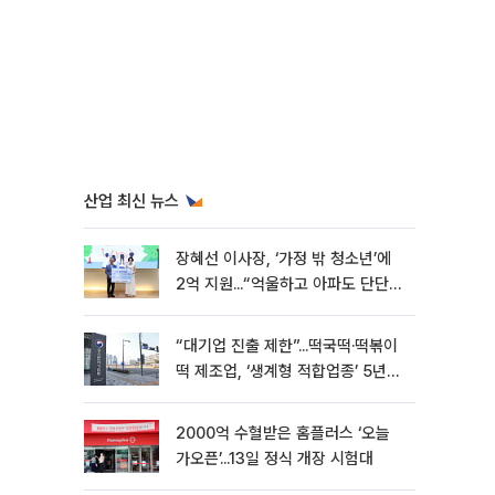
산업 최신 뉴스
장혜선 이사장, ‘가정 밖 청소년’에
2억 지원...“억울하고 아파도 단단해
지길”[현장]
“대기업 진출 제한”...떡국떡·떡볶이
떡 제조업, ‘생계형 적합업종’ 5년
연장
2000억 수혈받은 홈플러스 ‘오늘
가오픈’...13일 정식 개장 시험대