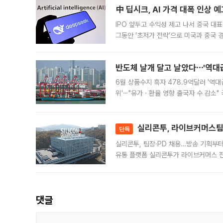
中 딥시크, AI 가격 대폭 인상 
IPO 앞두고 수익성 제고 나서 중국 대표
그동안 ‘초저가 전략’으로 미국과 중국
가된다. 블룸버그통신에 따르면 딥시크는
반도체 날개 달고 날았다⋯'역대급
6월 상품수지 흑자 478.9억달러 '역대
위'⋯"유가ㆍ환율 영향 출국자 수 감소" 
급 수출 호조가 매달 이어지면서 6월 
대 기
실리콘투, 라이브커머스팀 
단독
실리콘투, 팀장·PD 채용…방송 기획부
유통 플랫폼 실리콘투가 라이브커머스 전
나섰다. 국내 화장품을 해외 유통망에 공
댓글