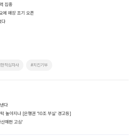
화력 집중
수요에 매장 조기 오픈
쳤다
대한적십자사
#치킨기부
도낸다
턱 높아지나 [은행권 '10조 부실' 경고등]
자산재편 고심’