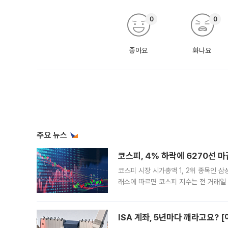
0
0
좋아요
화나요
주요 뉴스
코스피, 4% 하락에 6270선 마
코스피 시장 시가총액 1, 2위 종목인 
래소에 따르면 코스피 지수는 전 거래일 대
1.81% 내린 6478.75에 출발한 코
다. 이날 오전
ISA 계좌, 5년마다 깨라고요? 