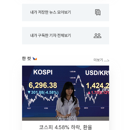
내가 저장한 뉴스 모아보기
내가 구독한 기자 전체보기
한 컷
코스피 4.58% 하락, 환율