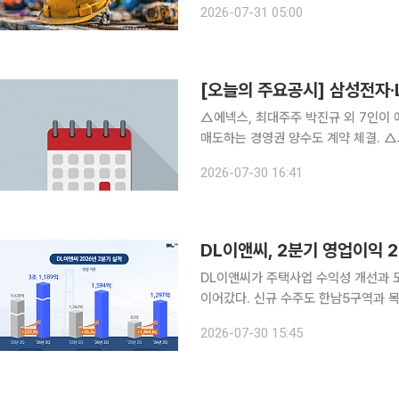
2026-07-31 05:00
분석된다. 다만 건설업은 여전히 산업
△에넥스, 최대주주 박진규 외 7인이 
매도하는 경영권 양수도 계약 체결. △그린케미칼, 제품 생산능력 확대를 위해 대산공장 생산 및 저
장시설 등 증설(투자금 140억원). △한독, 2026년 2분기 잠정 영업이익 26억원 기록(전년 동기
2026-07-30 16:41
대비 흑자 전환). △SK아이이테
DL이앤씨, 2분기 영업이익 
DL이앤씨가 주택사업 수익성 개선과 
이어갔다. 신규 수주도 한남5구역과 목동6
는 연결 기준 올해 2분기 매출 1조80
2026-07-30 15:45
출은 지난해 같은 기간보다 9.5% 감