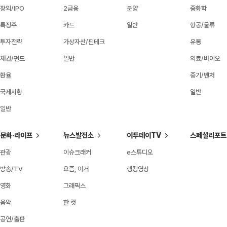
장외/IPO
2금융
분양
중화학
특징주
카드
일반
항공/물류
투자전략
가상자산/핀테크
유통
채권/펀드
일반
의료/바이오
환율
중기/벤처
국제시황
일반
일반
문화·라이프
뉴스발전소
이투데이TV
스페셜리포트
관광
이슈크래커
e스튜디오
방송/TV
요즘, 이거
랭킹영상
영화
그래픽스
음악
한 컷
공연/출판