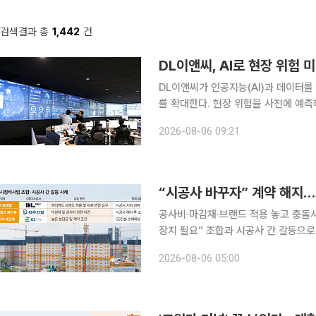
검색결과 총
1,442
건
DL이앤씨, AI로 현장 위험 
DL이앤씨가 인공지능(AI)과 데이터
를 확대한다. 현장 위험을 사전에 예
계도 강화한다. DL이앤씨는 '안전 최우선' 경영 목표에 따라 사내 태스크포스(TF)를 구성하고 현장
2026-08-06 09:21
과 시스템 전반의 안전관리 체계를 개편
“시공사 바꾸자” 계약 해지
공사비·마감재·브랜드 적용 놓고 충돌
장치 필요” 조합과 시공사 간 갈등으로 도시정비사업이 멈춰 서는 사례가 잇따르고 있다. 공사비와
자재, 브랜드 적용 등을 둘러싼 이견이
2026-08-06 05:00
류 우려가 큰 상황이다