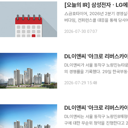
[오늘의 IR] 삼성전자ㆍL
△금호타이어, 2026년 2분기 경영실
버다임, 컨퍼런스콜 대응을 통해 당사에
영실적 발표 △SK이노베이션, 2026
2026-07-30 07:07
발표 △케이뱅크, 2026년 2분기 경
DL이앤씨 '아크로 리버스카이
DL이앤씨가 서울 동작구 노량진뉴타운에
의 경쟁률을 기록했다. 29일 한국부동산원 청약홈에 따르면 전날 진행된 아크로 리버스카이 무순위
청약 결과 전용면적 140㎡P(펜트하우스
2026-07-29 15:48
을 기록했다. 업계에서는 이번 
DL이앤씨 '아크로 리버스카이
DL이앤씨는 서울 동작구 노량진8재정
구에 대한 무순위 청약을 진행한다고 28일 밝혔다. 이날 무순위 청약 접