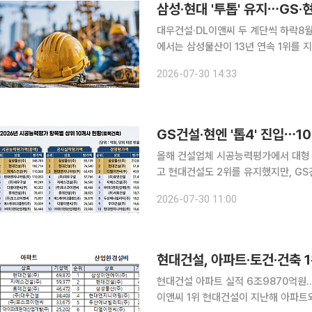
대우건설·DL이앤씨 두 계단씩 하락8월부터 입찰자격
에서는 삼성물산이 13년 연속 1위를 
제를 공고히 한 가운데 GS건설과 현
2026-07-30 14:33
편됐다. 반면 대우건설과 DL이앤씨는 
GS건설·현엔 '톱4' 진입⋯1
올해 건설업체 시공능력평가에서 대형 
고 현대건설도 2위를 유지했지만, GS
입했다. 반면 대우건설과 DL이앤씨는
2026-07-30 11:00
권 판도에 변화가
현대건설 아파트 실적 6조9870억원
이앤씨 1위 현대건설이 지난해 아파트와 토목건축, 건축 공사에서 가장 많은 실적을 낸 것으로 집계