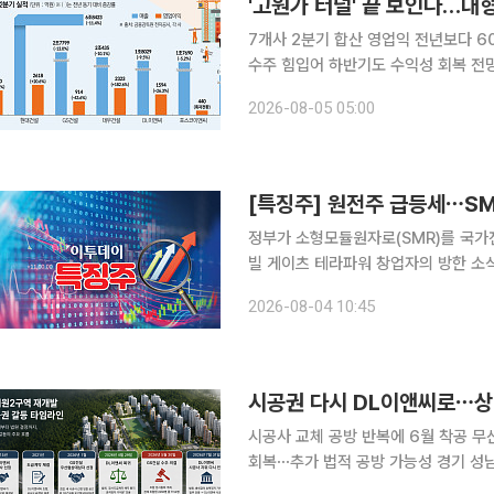
'고원가 터널' 끝 보인다…대
7개사 2분기 합산 영업익 전년보다 6
수주 힘입어 하반기도 수익성 회복 전망 대형 건설사들이 장기간 실적을 짓누르던 고원가 부
벗어날 조짐이다. 건설경기 부진으로 
2026-08-05 05:00
[특징주] 원전주 급등세⋯SM
정부가 소형모듈원자로(SMR)를 국가
빌 게이츠 테라파워 창업자의 방한 소
보이고 있다. 4일 한국거래소에 따르면 오전 10시 32분 기준 GS건설(11.55%), 한전산업
2026-08-04 10:45
(6.63%), 대우건설(6.17%), 한전기술
시공권 다시 DL이앤씨로⋯상
시공사 교체 공방 반복에 6월 착공 무
회복⋯추가 법적 공방 가능성 경기 성남시 상대원2구역 재개발사업이 시공권 갈등으로 수개월째 제
자리걸음을 하고 있다. 시공사 교체를 