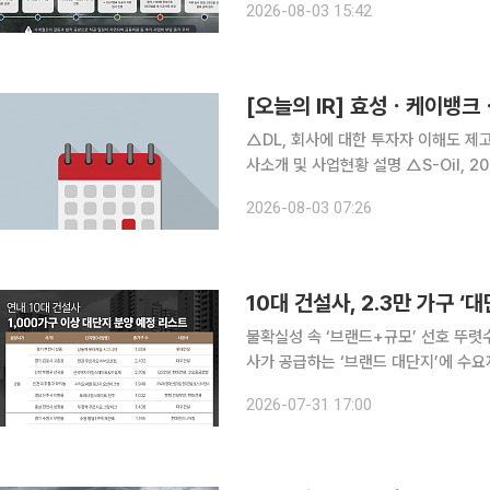
2026-08-03 15:42
위를 다시 인정하면서 시공사 교체 절차
[오늘의 IR] 효성ㆍ케이뱅
△DL, 회사에 대한 투자자 이해도 제고
사소개 및 사업현황 설명 △S-Oil, 
스, Non-Deal Roadshow △
2026-08-03 07:26
씨, 2026년 2분기 경영실적 발표 및
10대 건설사, 2.3만 가구 
불확실성 속 ‘브랜드+규모’ 선호 뚜렷수도권·지방 13곳 
사가 공급하는 ‘브랜드 대단지’에 수
가운데 청약 시장 양극화가 심화되면서
2026-07-31 17:00
이상 대단지가 상대적으로 안전한 선택