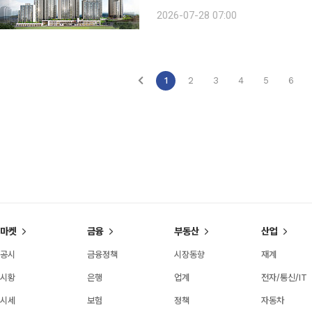
는 31일, 계약은 8월 7일이다. 현
2026-07-28 07:00
와 관계없이 신청할 수 있다. 다만 유
1
2
3
4
5
6
마켓
금융
부동산
산업
공시
금융정책
시장동향
재계
시황
은행
업계
전자/통신/IT
시세
보험
정책
자동차