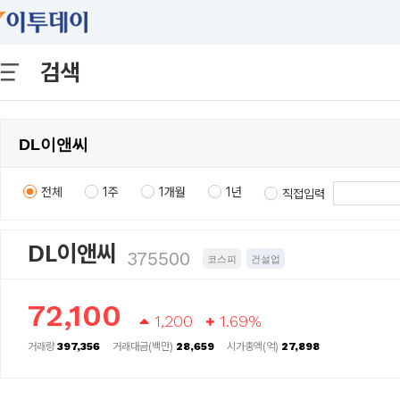
검색
전체
1주
1개월
1년
직접입력
DL이앤씨
375500
코스피
건설업
72,100
1,200
1.69%
거래량
397,356
거래대금(백만)
28,659
시가총액(억)
27,898