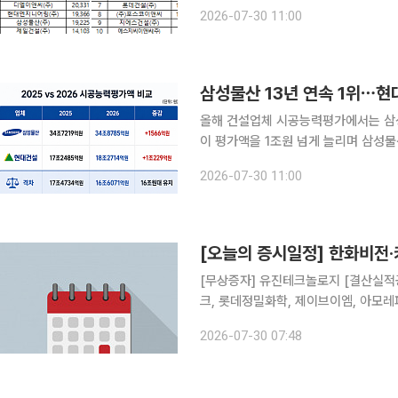
됐다. 토목 전체는 대우건설, 산업·환
2026-07-30 11:00
삼성물산 13년 연속 1위⋯현대
올해 건설업체 시공능력평가에서는 삼
이 평가액을 1조원 넘게 늘리며 삼성물
큰 차이를 유지했다. 30일 국토교통부가 발표한 '2026년도 건설업체 시공능력평가'에 따르면 삼성
2026-07-30 11:00
물산의 시공능력평가액은 34조8785
[오늘의 증시일정] 한화비전
[무상증자] 유진테크놀로지 [결산실적공시 예정] 한화비전, 키움증권, DL이앤씨, 삼성전기, 케이뱅
크, 롯데정밀화학, 제이브이엠, 아모레
픽홀딩스, 일동홀딩스, 일동제약, 현대에버다임, 금호타이어 
2026-07-30 07:48
과학, 제주반도체, 올릭스, 플랜티넷, 