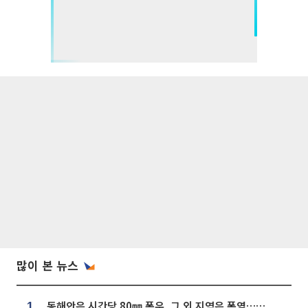
많이 본 뉴스
동해안은 시간당 80㎜ 폭우, 그 외 지역은 폭염…‘극과 극 날씨’
1.