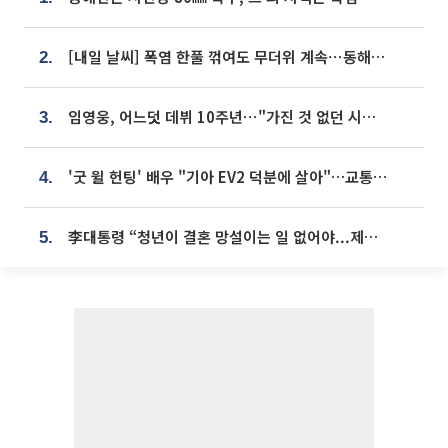
[내일 날씨] 폭염 한풀 꺾여도 무더위 계속⋯동해안 이틀 연속 비
2.
임영웅, 어느덧 데뷔 10주년⋯"가진 것 없던 시절, 내 앞엔 20명의 팬뿐"
3.
'굿 윌 헌팅' 배우 "기아 EV2 덕분에 살아"…교통사고 후 안전성 극찬
4.
李대통령 “청년이 결혼 망설이는 일 없어야...제도상 불이익 조사”
5.