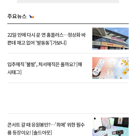
주요뉴스
22일 만에 다시 문 연 홈플러스…정상화 바
쁜데 재고 없어 ‘발동동’[가보니]
입추매직 '불발', 처서매직은 올까요? [해
시태그]
콘서트 갈 때 응원봉만?⋯'최애' 위한 필수
품 등장이오! [솔드아웃]