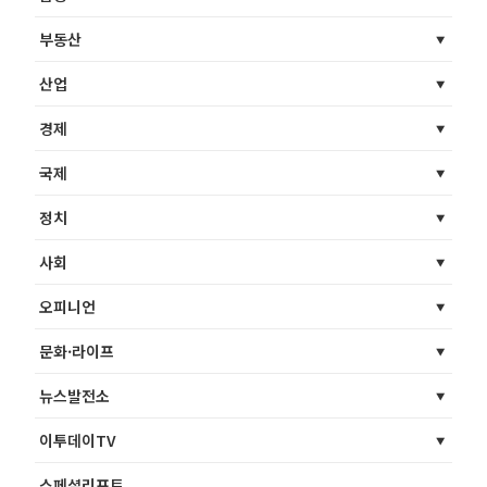
부동산
산업
경제
국제
정치
사회
오피니언
문화·라이프
뉴스발전소
이투데이TV
스페셜리포트