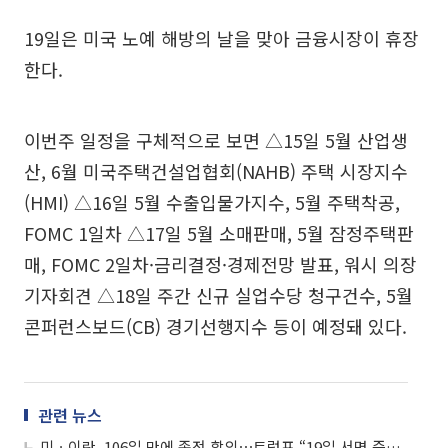
19일은 미국 노예 해방의 날을 맞아 금융시장이 휴장
한다.
이번주 일정을 구체적으로 보면 △15일 5월 산업생
산, 6월 미국주택건설업협회(NAHB) 주택 시장지수
(HMI) △16일 5월 수출입물가지수, 5월 주택착공,
FOMC 1일차 △17일 5월 소매판매, 5월 잠정주택판
매, FOMC 2일차·금리결정·경제전망 발표, 워시 의장
기자회견 △18일 주간 신규 실업수당 청구건수, 5월
콘퍼런스보드(CB) 경기선행지수 등이 예정돼 있다.
관련 뉴스
미ㆍ이란, 106일 만에 종전 합의⋯트럼프 “19일 서명 즉시 호르무즈 전면 개방”