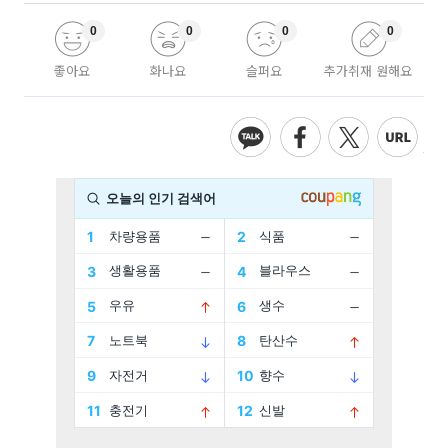
0
0
0
0
좋아요
화나요
슬퍼요
추가취재 원해요