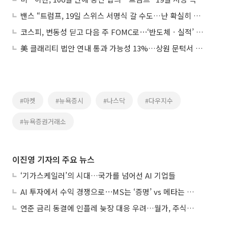
밴스 “트럼프, 19일 스위스 서명식 갈 수도…난 확실히 참석”
코스피, 변동성 딛고 다음 주 FOMC로⋯‘반도체ㆍ실적’ 시험대 올라
美 클래리티 법안 연내 통과 가능성 13%…상원 문턱서 제동
#마켓
#뉴욕증시
#나스닥
#다우지수
#뉴욕증권거래소
이진영 기자의 주요 뉴스
‘기가스케일러’의 시대…국가를 넘어선 AI 기업들
AI 투자에서 수익 경쟁으로⋯MS는 ‘증명’ vs 메타는 ‘숙제’
연준 금리 동결에 인플레 늦장 대응 우려…월가, 주식도 채권도 던졌다