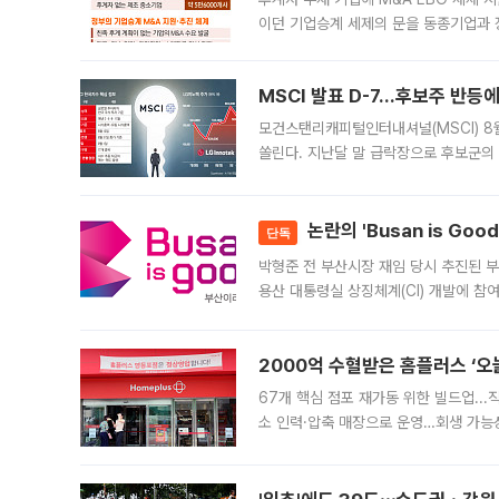
이던 기업승계 세제의 문을 동종기업과 
대신 M&A나 임직원 인수(EBO)를 통
늘
MSCI 발표 D-7…후보주 반등
모건스탠리캐피털인터내셔널(MSCI) 8
쏠린다. 지난달 말 급락장으로 후보군의
가능성과 지수 추종 자금 유입 기대가 
논란의 'Busan is Go
단독
박형준 전 부산시장 재임 당시 추진된 부산
용산 대통령실 상징체계(CI) 개발에 참
도시브랜드 사업이 공개 이후 시민 공감
2000억 수혈받은 홈플러스 ‘오늘
67개 핵심 점포 재가동 위한 빌드업..
소 인력·압축 매장으로 운영…회생 가능성
영업을 시작한다. 핵심 점포 67개에는 