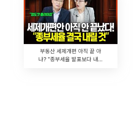
부동산 세제개편 아직 끝 아
냐? "종부세율 발표보다 내릴
것" 장기거주·양도세 전망 I 집
땅지성 I 김인만, 진미윤