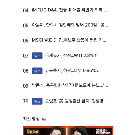
iM "LIG D&A, 천궁-II 매출 하반기 회복 전망…방산 톱픽 유지"
04
아옳이, 한의사 김형배와 벌써 200일⋯꽃다발 들고 "프러포즈 아냐"
05
MSCI 발표 D-7…후보주 반등에 편입 기대 재점화
06
국제유가, 상승...WTI 2.8%↑
07
속보
뉴욕증시, 하락...다우 0.85%↓
08
속보
박문성, 축구협회 '성 접대' 보도에 분노…"다 말아먹으려고 작정했나"
09
10
트럼프 ‘美 원정출산 금지’ 행정명령 서명
속보
최신 영상