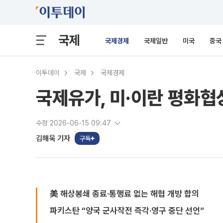
국제
국제경제
국제일반
미국
중국
이투데이
국제
국제경제
국제유가, 미·이란 평화협상
수정 2026-06-15 09:47
김해욱 기자
구독
美 해상봉쇄 종료·통행료 없는 해협 개방 합의
파키스탄 “양국 군사작전 즉각·영구 중단 선언”