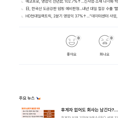
에코프로, 영업익 전년比 102.7%↑…신사업·소재 다각화 박
日, 한국산 도금강판 덤핑 예비판정…내년 대일 철강 수출 ‘빨
HD현대일렉트릭, 2분기 영업익 37%↑…“데이터센터 사업, 
0
0
좋아요
화나요
주요 뉴스
후계자 없어도 회사는 남긴다?…‘
후계자 부재 기업에 M&A·EBO 세제 