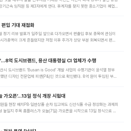
장기근속 임직원 등 제3자에게 연다. 후계자를 찾지 못한 중소기업이 폐업
해 기술과 일자리를 남기도록 하겠다는 취지다. 다만 세금 감면만으로 거래를
에 편입 기대 재점화
월 정기 리뷰 발표가 일주일 앞으로 다가오면서 편출입 후보 종목에 관심이
 시가총액이 크게 흔들렸지만 저점 이후 주가가 상당 부분 회복되면서 편입
다시 부각되고 있다. 7일 금융투자업계에 따르면 MSCI는 한국시간으로 오는
od'…8억 도시브랜드, 용산 대통령실 CI 업체가 수행
시 도시브랜드 ‘Busan is Good’ 개발 사업의 수행기관이 윤석열 정부
여했던 디자인 전문업체 피앤(P&)인 것으로 확인됐다. 8억 원이 투입된 부산
 부족과 디자인 정체성 논란에 휩싸였던 만큼, 사업 선정 과정과 결과물에
 가오픈’...13일 정식 개장 시험대
.직원들 현장 배치PB·일반상품 순차 입고에도 신선식품 수급 정상화는 과제최
 높일지 주목 홈플러스가 오늘(7일) 가오픈을 시작으로 13일 정식으로 재
직원들이 현장 배치되고, PB 상품과 함께 일반 상품 납품도 순차적으로 진행