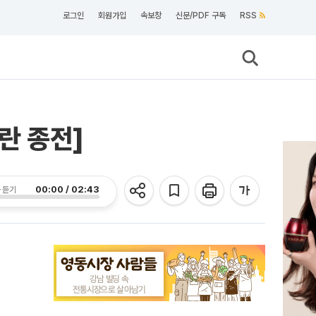
로그인
회원가입
속보창
신문/PDF 구독
RSS
란 종전]
00:00 / 02:43
 듣기