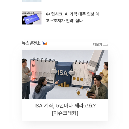
中 딥시크, AI 가격 대폭 인상 예
고⋯‘초저가 전략’ 접나
뉴스발전소
ISA 계좌, 5년마다 깨라고요?
[이슈크래커]