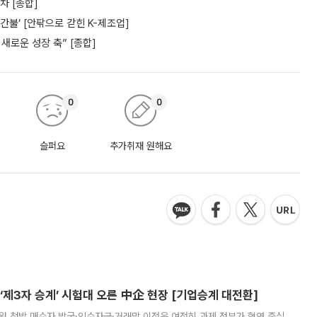
차 [종합]
간불’ [안팎으로 갇힌 K-제조업]
새로운 성장 축” [종합]
0
0
슬퍼요
추가취재 원해요
제3자 승계’ 시험대 오른 中企 현장 [기업승계 대전환]
지원 첫발 매수자 발굴·인수자금·거래망 이전은 여전히 과제 정부가 혈연 중심