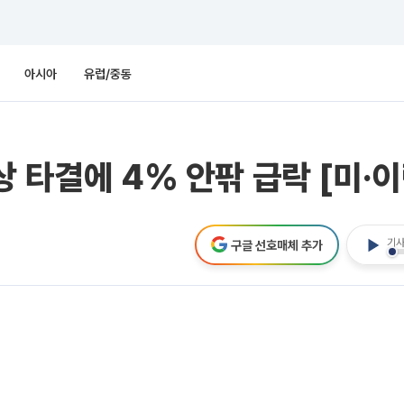
아시아
유럽/중동
 타결에 4% 안팎 급락 [미·이
기사
구글 선호매체 추가