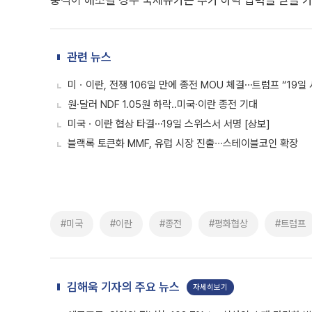
충격이 해소될 경우 국제유가는 추가 하락 압력을 받을 
관련 뉴스
미ㆍ이란, 전쟁 106일 만에 종전 MOU 체결⋯트럼프 “19일
원·달러 NDF 1.05원 하락..미국·이란 종전 기대
미국ㆍ이란 협상 타결⋯19일 스위스서 서명 [상보]
블랙록 토큰화 MMF, 유럽 시장 진출∙∙∙스테이블코인 확장
#미국
#이란
#종전
#평화협상
#트럼프
김해욱 기자의 주요 뉴스
자세히보기