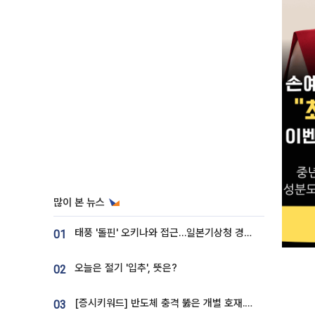
많이 본 뉴스
태풍 '돌핀' 오키나와 접근…일본기상청 경로 업데이트
01
오늘은 절기 '입추', 뜻은?
02
[증시키워드] 반도체 충격 뚫은 개별 호재...포스코퓨처엠·에코프로·한화솔루션 '눈길'
03