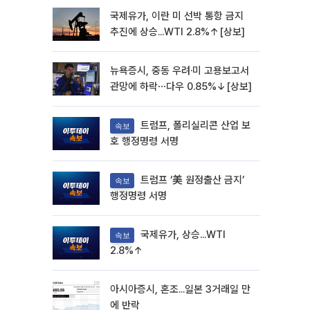
국제유가, 이란 미 선박 통항 금지
추진에 상승...WTI 2.8%↑[상보]
뉴욕증시, 중동 우려·미 고용보고서
관망에 하락⋯다우 0.85%↓[상보]
트럼프, 폴리실리콘 산업 보
속보
호 행정명령 서명
트럼프 ‘美 원정출산 금지’
속보
행정명령 서명
국제유가, 상승...WTI
속보
2.8%↑
아시아증시, 혼조...일본 3거래일 만
에 반락