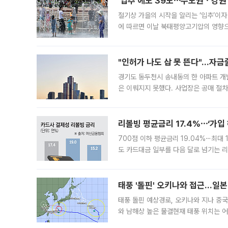
'입추'에도 39도⋯수도권ㆍ강원
절기상 가을의 시작을 알리는 ‘입추’이자
에 따르면 이날 북태평양고기압의 영향으
도, 낮 최고기온은 31~39도로, 전국
"인허가 나도 삽 못 뜬다"…자금
경기도 동두천시 송내동의 한 아파트 개
은 이뤄지지 못했다. 사업장은 공매 절차
3차 공매까지 진행됐으나 모두 유찰됐다.
후
리볼빙 평균금리 17.4%⋯‘가입 
700점 이하 평균금리 19.04%⋯최대 
도 카드대금 일부를 다음 달로 넘기는 
17.40%까지 치솟은 가운데, 신규 
요구
태풍 '돌핀' 오키나와 접근…일
태풍 돌핀 예상경로, 오키나와 지나 중
와 남해상 높은 물결현재 태풍 위치는 어
강한 세력을 유지한 채 일본 오키나와와