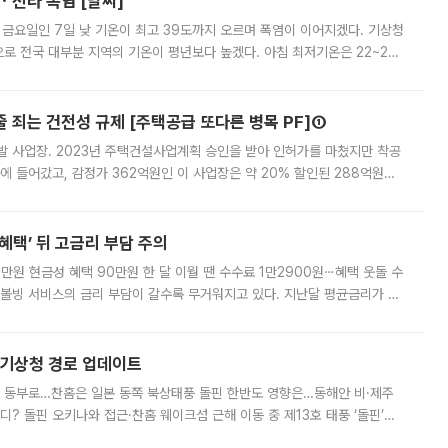
ㆍ전라 폭염 [날씨]
 금요일인 7일 낮 기온이 최고 39도까지 오르며 폭염이 이어지겠다. 기상청
로 전국 대부분 지역의 기온이 평년보다 높겠다. 아침 최저기온은 22~27
 대부분 지역에 폭염특보가 발효된 가운데 최고체감온도는 35도 안팎까지 올라
줄 죄는 건전성 규제 [주택공급 또다른 병목 PF]①
발 사업장. 2023년 주택건설사업계획 승인을 받아 인허가를 마쳤지만 착공
에 들어갔고, 감정가 362억원인 이 사업장은 약 20% 할인된 288억원에
 현재는 4차 공매를 위한 조건 협의가 진행 중이다. 수도권의 주요 주거 배
혜택’ 뒤 고금리 부담 주의
1만원 현금성 혜택 90만원 한 달 이월 땐 수수료 1만2900원⋯혜택 웃돌 수
리볼빙 서비스의 금리 부담이 갈수록 무거워지고 있다. 지난달 평균금리가 연
약정 고객에게 포인트와 캐시백을 얹어주는 미끼성 행사가 이어지고 있어 주의가
본기상청 경로 업데이트
국 동부로…찬홈은 일본 동쪽 북상태풍 돌핀 한반도 영향은…동해안 비·제주
디? 돌핀 오키나와 접근·찬홈 웨이크섬 근해 이동 중 제13호 태풍 ‘돌핀’이
 아마미 지방에 접근하고 있다. 돌핀은 오키나와 부근을 지난 뒤 동중국해