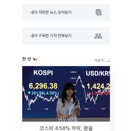
내가 저장한 뉴스 모아보기
내가 구독한 기자 전체보기
한 컷
코스피 4.58% 하락, 환율