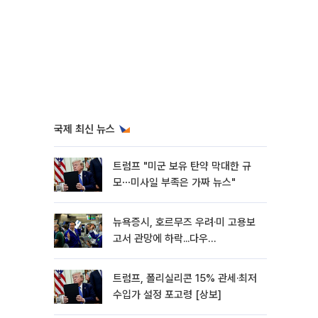
국제 최신 뉴스
트럼프 "미군 보유 탄약 막대한 규
모⋯미사일 부족은 가짜 뉴스"
뉴욕증시, 호르무즈 우려·미 고용보
고서 관망에 하락...다우
0.85%↓[종합]
트럼프, 폴리실리콘 15% 관세·최저
수입가 설정 포고령 [상보]