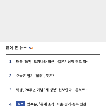
많이 본 뉴스
태풍 '돌핀' 오키나와 접근…일본기상청 경로 업데이트
1.
오늘은 절기 '입추', 뜻은?
2.
빅뱅, 20주년 기념 '새 뱅봉' 선보인다⋯콘서트 앞두고 팝업 개최
3.
합수본, '통계 조작' 서울·경기·충북 선관위 등 추가 압수수색
속보
4.