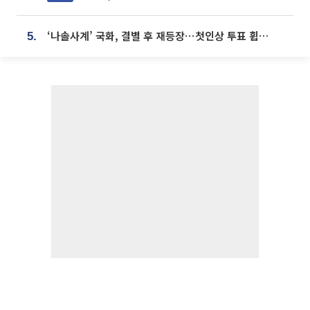
‘나솔사계’ 국화, 결별 후 재등장⋯첫인상 투표 휩쓸고 ‘인기녀’ 등극
5.