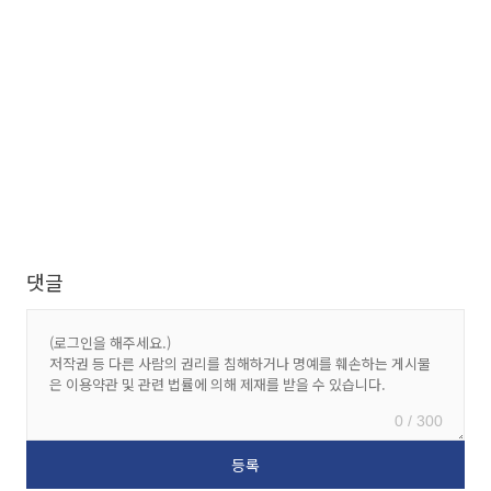
댓글
0 / 300