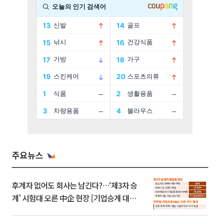
주요뉴스
후계자 없어도 회사는 남긴다?…‘제3자 승
계’ 시험대 오른 中企 현장 [기업승계 대전
환]