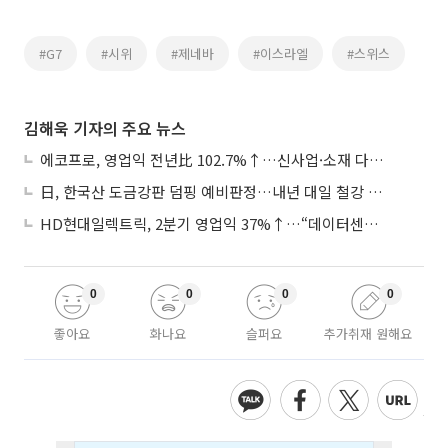
#G7
#시위
#제네바
#이스라엘
#스위스
김해욱 기자의 주요 뉴스
에코프로, 영업익 전년比 102.7%↑…신사업·소재 다각화 박차
日, 한국산 도금강판 덤핑 예비판정…내년 대일 철강 수출 ‘빨간불’
HD현대일렉트릭, 2분기 영업익 37%↑…“데이터센터 사업, 새로운 성장 축”
0
0
0
0
좋아요
화나요
슬퍼요
추가취재 원해요