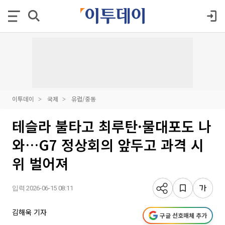
이투데이
국제
유럽/중동
테슬라 불타고 최루탄·물대포도 나
와…G7 정상회의 앞두고 과격 시
위 벌어져
입력 2026-06-15 08:11
김해욱 기자
구글 선호매체 추가