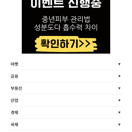
마켓
금융
부동산
산업
경제
국제