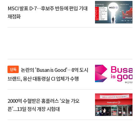
MSCI 발표 D-7…후보주 반등에 편입 기대
재점화
논란의 'Busan is Good'…8억 도시
단독
브랜드, 용산 대통령실 CI 업체가 수행
2000억 수혈받은 홈플러스 ‘오늘 가오
픈’...13일 정식 개장 시험대