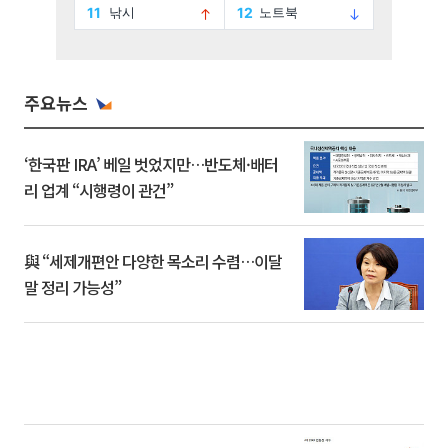
주요뉴스
‘한국판 IRA’ 베일 벗었지만…반도체·배터
리 업계 “시행령이 관건”
與 “세제개편안 다양한 목소리 수렴…이달
말 정리 가능성”