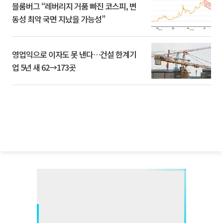
블룸버그 “레버리지 거품 빠진 코스피, 변
동성 최악 국면 지났을 가능성”
영업익으로 이자도 못 낸다…건설 한계기
업 5년 새 62→173곳