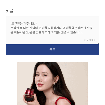
댓글
0 / 300