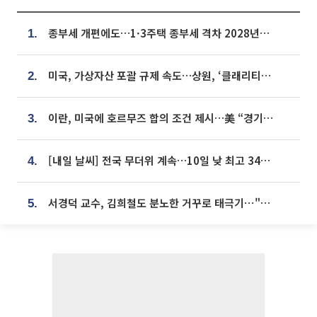
종부세 개편에도…1·3주택 종부세 격차 2028년부터 확대
1.
미국, 가상자산 포괄 규제 속도…상원, ‘클래리티법’ 9월 절차투표 추진
2.
이란, 미국에 호르무즈 합의 조건 제시…美 “경기 아직 안 끝나” [종합]
3.
[내일 날씨] 전국 무더위 계속…10일 낮 최고 34도 육박
4.
서경덕 교수, 김희철도 분노한 거꾸로 태극기⋯"엉터리는 아냐, 아쉬울 뿐"
5.