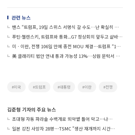
관련 뉴스
밴스 “트럼프, 19일 스위스 서명식 갈 수도…난 확실히 참석”
푸틴·젤렌스키, 트럼프와 통화...G7 정상회의 앞두고 샅바싸움
미ㆍ이란, 전쟁 106일 만에 종전 MOU 체결⋯트럼프 “19일 서명 즉시 호르무즈 전면 개방”
美 클래리티 법안 연내 통과 가능성 13%…상원 문턱서 제동
#미국
#트럼프
#대통령
#이란
#전쟁
김준형 기자의 주요 뉴스
초대형 자동 파라솔 수백개로 뙤약볕 틀어 막고⋯나라별 폭염 생존법
일본 강진 사망자 28명⋯TSMC "생산 재개까지 시간 필요해"