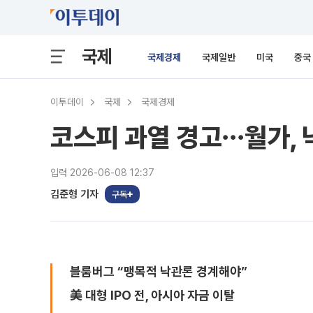
국제
국제경제
국제일반
미국
중국
이투데이
국제
국제경제
코스피 과열 경고⋯월가, 
입력 2026-06-08 12:37
김준형 기자
구독
블룸버그 “맹목적 낙관론 경계해야”
美 대형 IPO 전, 아시아 자금 이탈