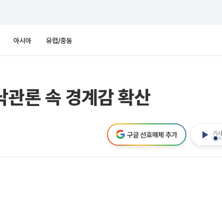
아시아
유럽/중동
낙관론 속 경계감 확산
기사
구글 선호매체 추가