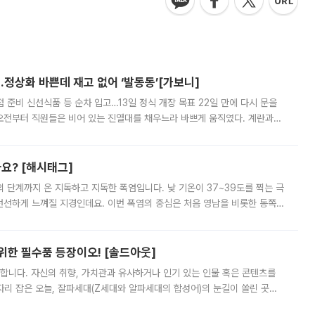
…정상화 바쁜데 재고 없어 ‘발동동’[가보니]
준비 신선식품 등 순차 입고…13일 정식 개장 목표 22일 만에 다시 문을
오전부터 직원들은 비어 있는 진열대를 채우느라 바쁘게 움직였다. 계란과
리를 잡기 시작했지만, 매장 곳곳엔 여전히 텅 빈 매대가 먼저 눈에 들어왔
까요? [해시태그]
’의 단계까지 온 지독하고 지독한 폭염입니다. 낮 기온이 37~39도를 찍는 극
 선선하게 느껴질 지경인데요. 이번 폭염의 중심은 처음 영남을 비롯한 동쪽
 북서풍이 산맥을 넘어 영남 쪽으로 내려오면서 뜨겁고 건조해졌는데요.
 위한 필수품 등장이오! [솔드아웃]
합니다. 자신의 취향, 가치관과 유사하거나 인기 있는 인물 혹은 콘텐츠를
'가 자리 잡은 오늘, 잘파세대(Z세대와 알파세대의 합성어)의 눈길이 쏠린 곳은
리는 공연장. 응원봉만큼이나 눈에 띄는 게 있습니다. 공연이 시작되기