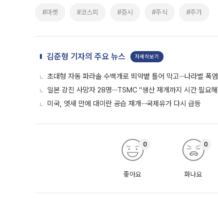
#마켓
#코스피
#증시
#주식
#주가
김준형 기자의 주요 뉴스
자세히보기
초대형 자동 파라솔 수백개로 뙤약볕 틀어 막고⋯나라별 폭염
일본 강진 사망자 28명⋯TSMC "생산 재개까지 시간 필요해
미국, 엿새 만에 대이란 공습 재개⋯국제유가 다시 급등
0
0
좋아요
화나요