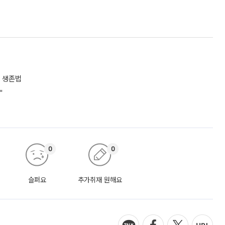
 생존법
"
0
0
슬퍼요
추가취재 원해요