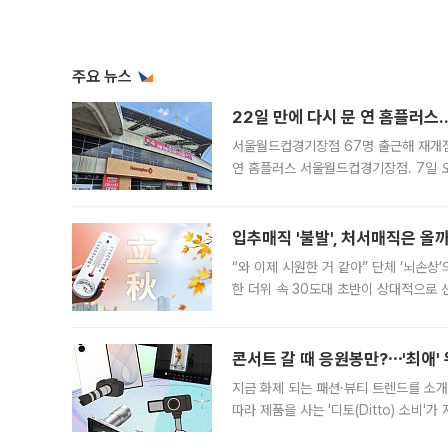
주요 뉴스
22일 만에 다시 문 연 홈플러스
서울월드컵경기장점 67명 출근해 재개점 
연 홈플러스 서울월드컵경기장점. 7일 
우유, 과일 같은 신선식품이 차근차근 자
입추매직 '불발', 처서매직은 올
“와 이제 시원한 거 같아” 단체 ‘뇌손상
한 더위 속 30도대 초반이 상대적으로
지역에 있었습니다. 7월 말에는 서풍과
콘서트 갈 때 응원봉만?⋯'최애'
지금 화제 되는 패션·뷰티 트렌드를 소개
따라 제품을 사는 '디토(Ditto) 소비
어디일까요? 아이돌 콘서트 시작을 기다