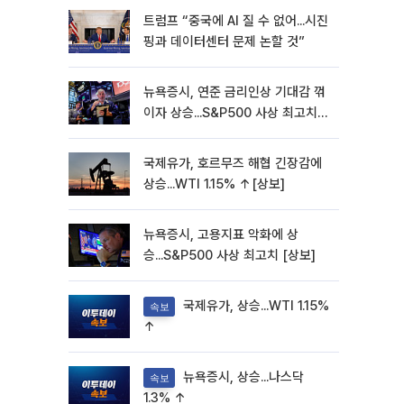
트럼프 “중국에 AI 질 수 없어...시진
핑과 데이터센터 문제 논할 것”
뉴욕증시, 연준 금리인상 기대감 꺾
이자 상승...S&P500 사상 최고치
[종합]
국제유가, 호르무즈 해협 긴장감에
상승...WTI 1.15% ↑[상보]
뉴욕증시, 고용지표 악화에 상
승...S&P500 사상 최고치 [상보]
국제유가, 상승...WTI 1.15%
속보
↑
뉴욕증시, 상승...나스닥
속보
1.3% ↑