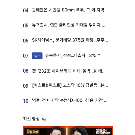
동해안은 시간당 80㎜ 폭우, 그 외 지역은 폭염…‘극과 극 날씨’
04
뉴욕증시, 연준 금리인상 기대감 꺾이자 상승...S&P500 사상 최고치 [종합]
05
SK하이닉스, 분기배당 375원 확정…주주환원책 9월로 앞당겨 발표
06
뉴욕증시, 상승...나스닥 1.3% ↑
07
속보
08
美 ‘232조 하이브리드 제재’ 임박…K-태양광, 불확실성 털고 날개 다나
[베스트&워스트] 코스닥 10% 급반등…본느, 최대주주 변경 기대에 270% 폭등
09
'개편 전 마지막 수능' D-100⋯남은 기간 성적 올릴 전략은
10
최신 영상