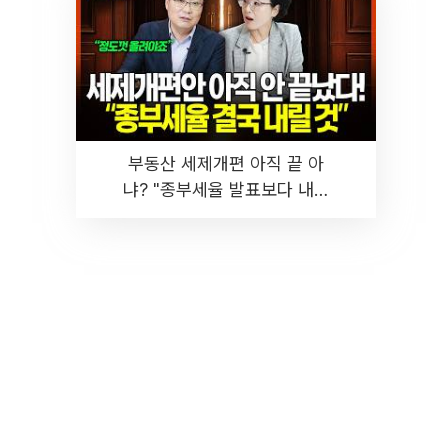
부동산 세제개편 아직 끝 아
냐? "종부세율 발표보다 내릴
것" 장기거주·양도세 전망 I 집
땅지성 I 김인만, 진미윤