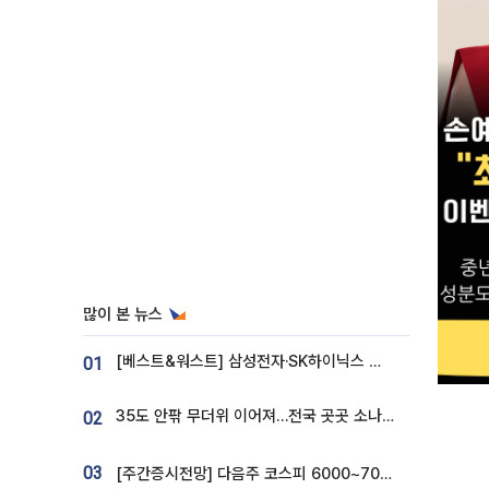
많이 본 뉴스
[베스트&워스트] 삼성전자·SK하이닉스 밀린 한 주…상상인증권은 85% 급등
01
35도 안팎 무더위 이어져…전국 곳곳 소나기 [오늘 날씨]
02
03
[주간증시전망] 다음주 코스피 6000~7000⋯“外人 수급은 정책이 변수”