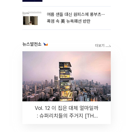
여름 샌들 대신 원피스에 롱부츠⋯
폭염 속 美 뉴욕패션 반란
뉴스발전소
Vol. 12 이 집은 대체 얼마일까
: 슈퍼리치들의 주거지 [THE
RARE]