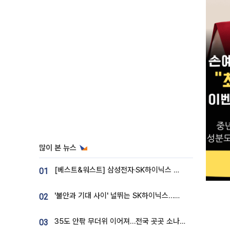
많이 본 뉴스
[베스트&워스트] 삼성전자·SK하이닉스 밀린 한 주…상상인증권은 85% 급등
01
'불안과 기대 사이' 널뛰는 SK하이닉스…증권가 "HBM4·LTA 기반 펀터멘털 견고"
02
35도 안팎 무더위 이어져…전국 곳곳 소나기 [오늘 날씨]
03