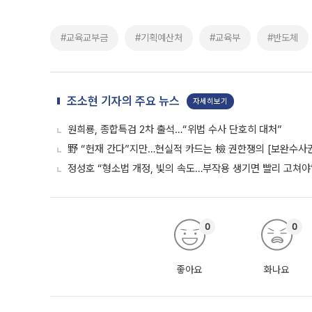
#교육교부금
#기획예산처
#교육부
#반도체
조소현 기자의 주요 뉴스
자세히보기
원희룡, 종합특검 2차 출석…“위법 수사 단호히 대처”
野 “헌재 간다”지만…현실적 카드는 檢 권한쟁의 [보완수사
정성호 “형소법 개정, 빛의 속도…부작용 생기면 빨리 고쳐야
0
0
좋아요
화나요