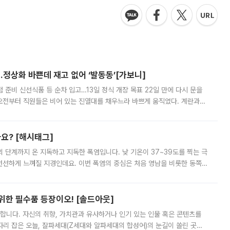
…정상화 바쁜데 재고 없어 ‘발동동’[가보니]
준비 신선식품 등 순차 입고…13일 정식 개장 목표 22일 만에 다시 문을
오전부터 직원들은 비어 있는 진열대를 채우느라 바쁘게 움직였다. 계란과
리를 잡기 시작했지만, 매장 곳곳엔 여전히 텅 빈 매대가 먼저 눈에 들어왔
까요? [해시태그]
’의 단계까지 온 지독하고 지독한 폭염입니다. 낮 기온이 37~39도를 찍는 극
 선선하게 느껴질 지경인데요. 이번 폭염의 중심은 처음 영남을 비롯한 동쪽
 북서풍이 산맥을 넘어 영남 쪽으로 내려오면서 뜨겁고 건조해졌는데요.
 위한 필수품 등장이오! [솔드아웃]
합니다. 자신의 취향, 가치관과 유사하거나 인기 있는 인물 혹은 콘텐츠를
'가 자리 잡은 오늘, 잘파세대(Z세대와 알파세대의 합성어)의 눈길이 쏠린 곳은