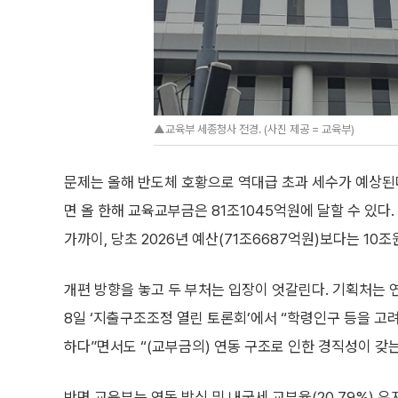
▲교육부 세종청사 전경. (사진 제공 = 교육부)
문제는 올해 반도체 호황으로 역대급 초과 세수가 예상된다
면 올 한해 교육교부금은 81조1045억원에 달할 수 있다
가까이, 당초 2026년 예산(71조6687억원)보다는 10조
개편 방향을 놓고 두 부처는 입장이 엇갈린다. 기획처는 
8일 ‘지출구조조정 열린 토론회’에서 “학령인구 등을 고려
하다”면서도 “(교부금의) 연동 구조로 인한 경직성이 갖
반면 교육부는 연동 방식 및 내국세 교부율(20.79%) 