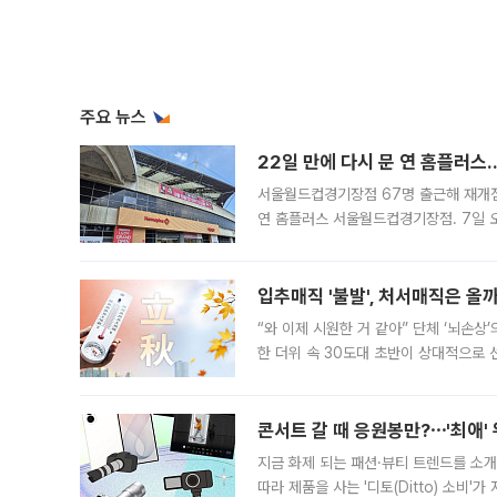
주요 뉴스
22일 만에 다시 문 연 홈플러스
서울월드컵경기장점 67명 출근해 재개점 
연 홈플러스 서울월드컵경기장점. 7일 
우유, 과일 같은 신선식품이 차근차근 자
입추매직 '불발', 처서매직은 올
“와 이제 시원한 거 같아” 단체 ‘뇌손상
한 더위 속 30도대 초반이 상대적으로
지역에 있었습니다. 7월 말에는 서풍과
콘서트 갈 때 응원봉만?⋯'최애'
지금 화제 되는 패션·뷰티 트렌드를 소개
따라 제품을 사는 '디토(Ditto) 소비