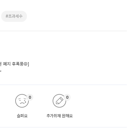
#초과세수
권 폐지 후폭풍②]
”
0
0
슬퍼요
추가취재 원해요