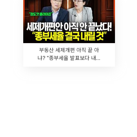
부동산 세제개편 아직 끝 아
냐? "종부세율 발표보다 내릴
것" 장기거주·양도세 전망 I 집
땅지성 I 김인만, 진미윤