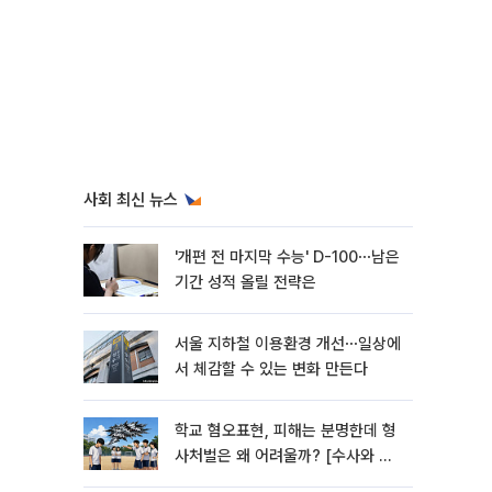
사회 최신 뉴스
'개편 전 마지막 수능' D-100⋯남은
기간 성적 올릴 전략은
서울 지하철 이용환경 개선⋯일상에
서 체감할 수 있는 변화 만든다
학교 혐오표현, 피해는 분명한데 형
사처벌은 왜 어려울까? [수사와 재
판]