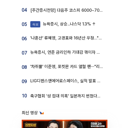
04
[주간증시전망] 다음주 코스피 6000~7000⋯“外人 수급은 정책이 변수”
뉴욕증시, 상승...나스닥 1.3% ↑
05
속보
'나혼산' 류혜영, 고경표와 16년산 우정…"자취방서 부모님과 마주쳐"
06
뉴욕증시, 연준 금리인하 기대감 꺾이자 상승...S&P500 사상 최고치 [종합]
07
'차쥐뿔' 이준영, 포켓몬 카드 열혈 팬⋯"리셀러 처단할 것"
08
LIG디펜스앤에어로스페이스, 실적 발표 후 급락→반등⋯증권가 “28년까지 튼튼”
09
10
축구협회 '성 접대 의혹' 일본까지 번졌다…日 심판 실명 공개
최신 영상