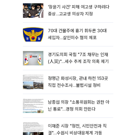
'장윤기 사건' 피해 여고생 구하려다
중상…고교생 의상자 지정
70대 건물주에 흉기 휘두른 30대
세입자…살인미수 혐의 체포
경기도의회 국힘 "7조 채무는 인재
(人災)"…세수 추계 조작 의혹 제기
정명근 화성시장, 관내 하천 153곳
직접 전수조사…불법시설 정비
남종섭 의장 "소통위원회는 권한 아
닌 통로"…경청 의회 만든다
이재준 시장 "정전, 시민안전과 직
결"…수원시 비상대응체계 가동