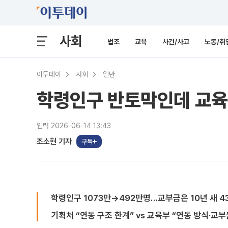
사회
법조
교육
사건/사고
노동/취
이투데이
사회
일반
학령인구 반토막인데 교육교
입력 2026-06-14 13:43
조소현 기자
구독
학령인구 1073만→492만명…교부금은 10년 새 4
기획처 “연동 구조 한계” vs 교육부 “연동 방식·교부