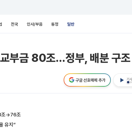
업
전국
인사/부음
동정
일반
부금 80조…정부, 배분 구조
기사
구글 선호매체 추가
3조→76조
율 유지”