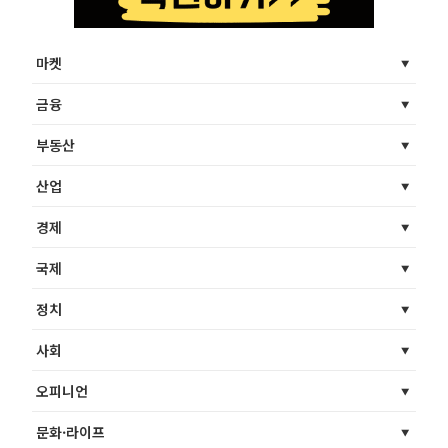
마켓
금융
부동산
산업
경제
국제
정치
사회
오피니언
문화·라이프