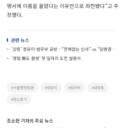
명서에 이름을 올렸다는 이유만으로 좌천됐다”고 주
장했다.
관련 뉴스
'강등' 정유미-법무부 공방⋯"전례없는 인사" vs "임명권자 재량"
‘경험 無도 환영’ 첫 일자리 도전 설명서
#서울행정법원
#정유미
#법무부
#대장동
#항소포기
조소현 기자의 주요 뉴스