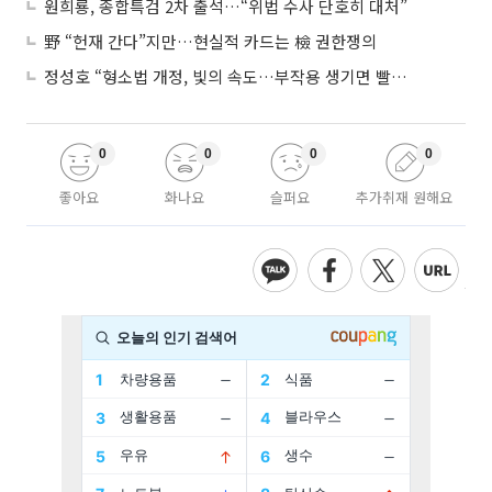
원희룡, 종합특검 2차 출석…“위법 수사 단호히 대처”
野 “헌재 간다”지만…현실적 카드는 檢 권한쟁의
정성호 “형소법 개정, 빛의 속도…부작용 생기면 빨리 고쳐야”
0
0
0
0
좋아요
화나요
슬퍼요
추가취재 원해요