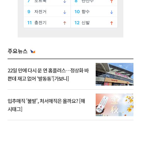
주요뉴스
22일 만에 다시 문 연 홈플러스…정상화 바
쁜데 재고 없어 ‘발동동’[가보니]
입추매직 '불발', 처서매직은 올까요? [해
시태그]