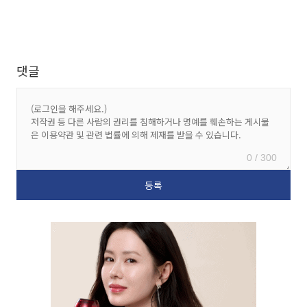
댓글
0 / 300