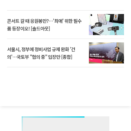
콘서트 갈 때 응원봉만?⋯'최애' 위한 필수
품 등장이오! [솔드아웃]
서울시, 정부에 정비사업 규제 완화 '건
의'⋯국토부 "협의 중" 입장만 [종합]