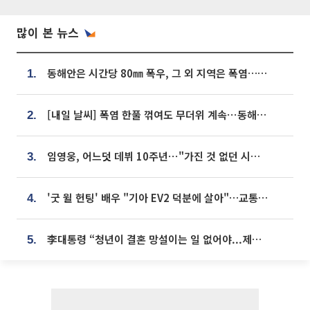
많이 본 뉴스
동해안은 시간당 80㎜ 폭우, 그 외 지역은 폭염…‘극과 극 날씨’
1.
[내일 날씨] 폭염 한풀 꺾여도 무더위 계속⋯동해안 이틀 연속 비
2.
임영웅, 어느덧 데뷔 10주년⋯"가진 것 없던 시절, 내 앞엔 20명의 팬뿐"
3.
'굿 윌 헌팅' 배우 "기아 EV2 덕분에 살아"…교통사고 후 안전성 극찬
4.
李대통령 “청년이 결혼 망설이는 일 없어야...제도상 불이익 조사”
5.