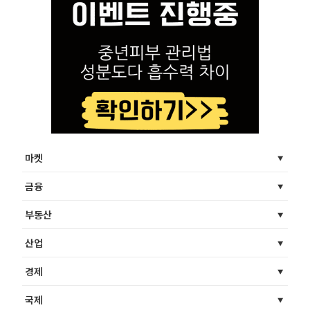
마켓
금융
부동산
산업
경제
국제