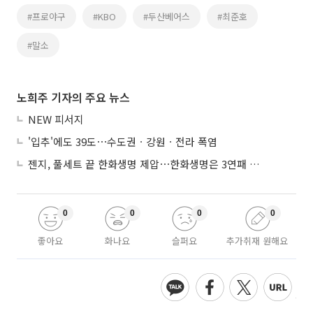
#프로야구
#KBO
#두산베어스
#최준호
#말소
노희주 기자의 주요 뉴스
NEW 피서지
'입추'에도 39도⋯수도권ㆍ강원ㆍ전라 폭염
젠지, 풀세트 끝 한화생명 제압⋯한화생명은 3연패 수렁
0
0
0
0
좋아요
화나요
슬퍼요
추가취재 원해요