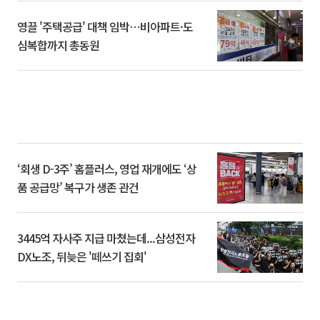
영끌 '주택공급' 대책 임박⋯비아파트·도
심복합까지 총동원
‘회생 D-3주’ 홈플러스, 영업 재개에도 ‘상
품 공급망’ 복구가 생존 관건
3445억 자사주 지급 마쳤는데...삼성전자
DX노조, 뒤늦은 '떼쓰기 집회'