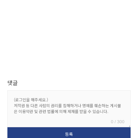
댓글
0 / 300