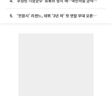
우성빈 기장군수 ‘유튜브 정치’에…국민의힘 군의원들 집단 반발
4.
'전참시' 리센느, 데뷔 '3년 차' 첫 연말 무대 오른다⋯"그동안 섭외 안 와"
5.