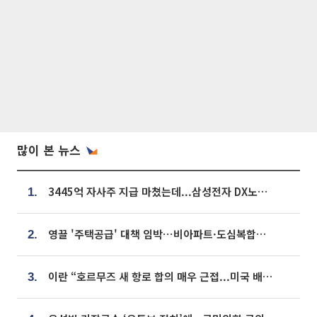
많이 본 뉴스
3445억 자사주 지급 마쳤는데...삼성전자 DX노조, 뒤늦은 '떼쓰기 집회'
1.
영끌 '주택공급' 대책 임박⋯비아파트·도심복합까지 총동원
2.
이란 “호르무즈 새 항로 합의 매우 근접...미국 배상 먼저”
3.