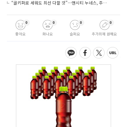
“골키퍼로 세워도 최선 다할 것”⋯맨시티 누네스, 주전 경쟁 각오
0
0
0
0
좋아요
화나요
슬퍼요
추가취재 원해요