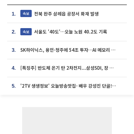
전북 완주 삼례읍 공장서 화재 발생
속보
1.
서울도 '40도'…오늘 노원 40.2도 기록
속보
2.
SK하이닉스, 용인·청주에 54조 투자…AI 메모리 생산기지 키운다
3.
[특징주] 반도체 온기 탄 2차전지...삼성SDI, 장 초반 7% 넘게 껑충
4.
'2TV 생생정보' 오늘방송맛집- 배우 강성진 단골! 쌀국수ㆍ푸팟퐁 커리 맛집 '블○○○'
5.