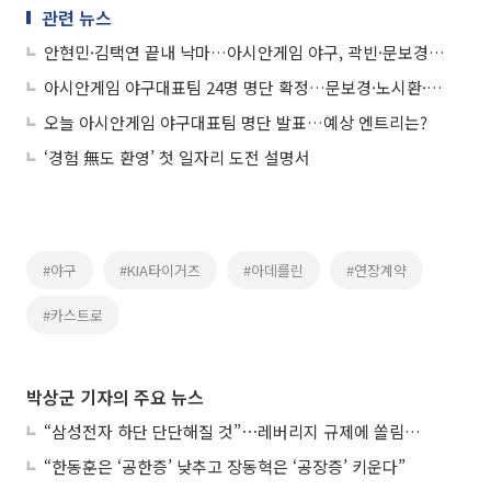
관련 뉴스
안현민·김택연 끝내 낙마…아시안게임 야구, 곽빈·문보경·노시환 WC 발탁
아시안게임 야구대표팀 24명 명단 확정…문보경·노시환·곽빈 와일드카드
오늘 아시안게임 야구대표팀 명단 발표…예상 엔트리는?
‘경험 無도 환영’ 첫 일자리 도전 설명서
#야구
#KIA타이거즈
#아데를린
#연장계약
#카스트로
박상군 기자의 주요 뉴스
“삼성전자 하단 단단해질 것”⋯레버리지 규제에 쏠림 완화
“한동훈은 ‘공한증’ 낮추고 장동혁은 ‘공장증’ 키운다”