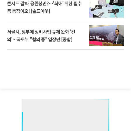
콘서트 갈 때 응원봉만?⋯'최애' 위한 필수
품 등장이오! [솔드아웃]
서울시, 정부에 정비사업 규제 완화 '건
의'⋯국토부 "협의 중" 입장만 [종합]