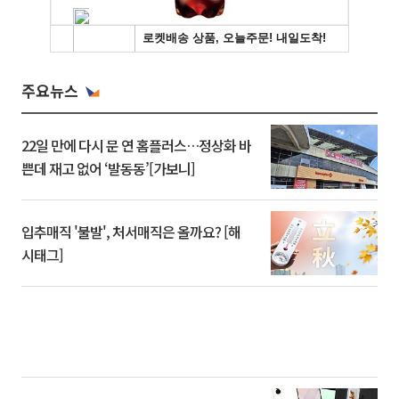
주요뉴스
22일 만에 다시 문 연 홈플러스…정상화 바
쁜데 재고 없어 ‘발동동’[가보니]
입추매직 '불발', 처서매직은 올까요? [해
시태그]