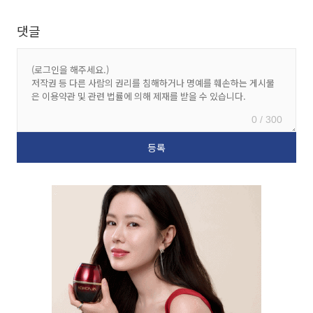
댓글
0 / 300