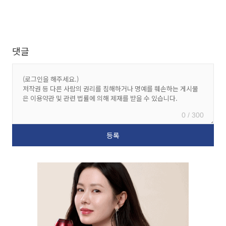
댓글
0 / 300