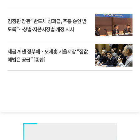
김정관 장관 “반도체 성과급, 주총 승인 받
도록”…상법·자본시장법 개정 시사
세금 꺼낸 정부에…오세훈 서울시장 “집값
해법은 공급” [종합]