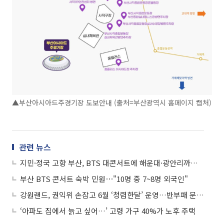
▲부산아시아드주경기장 도보안내 (출처=부산광역시 홈페이지 캡처)
관련 뉴스
지민·정국 고향 부산, BTS 대콘서트에 해운대·광안리까지 팬들로 북적
부산 BTS 콘서트 숙박 민원⋯"10명 중 7~8명 외국인"
강원랜드, 권익위 손잡고 6월 ‘청렴한달’ 운영…반부패 문화 확산 고삐
‘아파도 집에서 늙고 싶어…’ 고령 가구 40%가 노후 주택