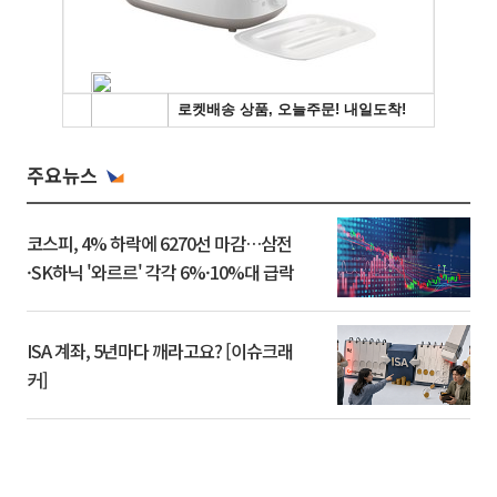
주요뉴스
코스피, 4% 하락에 6270선 마감…삼전
·SK하닉 '와르르' 각각 6%·10%대 급락
ISA 계좌, 5년마다 깨라고요? [이슈크래
커]