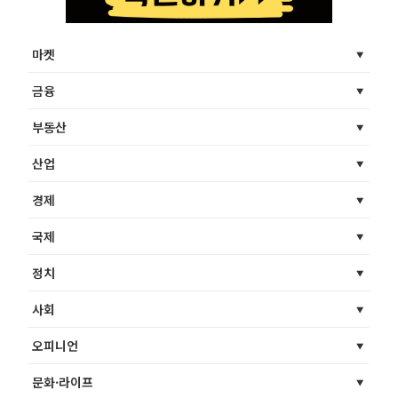
마켓
금융
부동산
산업
경제
국제
정치
사회
오피니언
문화·라이프