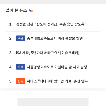
많이 본 뉴스
김정관 장관 “반도체 성과급, 주총 승인 받도록”…상법·자본시장법 개정 시사
1.
중부내륙고속도로서 미상 폭발물 발견
속보
2.
ISA 계좌, 5년마다 깨라고요? [이슈크래커]
3.
서울양양고속도로 이천터널 앞 사고 발생
속보
4.
하마스 “네타냐후 합의안 거절, 총선 앞두고 시간 끌기”
단독
5.