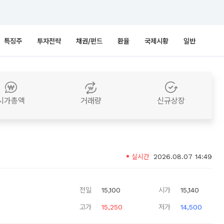
특징주
투자전략
채권/펀드
환율
국제시황
일반
시가총액
거래량
신규상장
실시간
2026.08.07 14:49
전일
15,100
시가
15,140
고가
15,250
저가
14,500