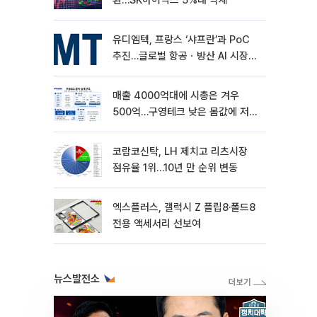
환…SK하이닉스 5%대 약세
유디엠텍, 프랑스 ‘샤프란’과 PoC
추진…글로벌 항공ㆍ방산 AI 시장
공략
매출 4000억대에 시총은 겨우
500억…구영테크 낮은 몸값에 저가
승계 마무리
코람코신탁, LH 제치고 리츠시장
점유율 1위…10년 만 순위 변동
엑스플러스, 갤럭시 Z 플립8·폴드8
전용 액세서리 선보여
뉴스발전소