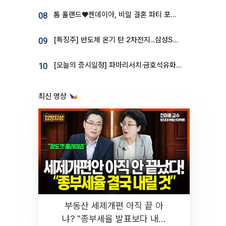
톰 홀랜드♥젠데이아, 비밀 결혼 파티 포착⋯호텔 대관비만 9억
08
[특징주] 반도체 온기 탄 2차전지...삼성SDI, 장 초반 7% 넘게 껑충
09
[오늘의 증시일정] 파마리서치·금호석유화학·코오롱인더·상상인증권 등
10
최신 영상
부동산 세제개편 아직 끝 아
냐? "종부세율 발표보다 내릴