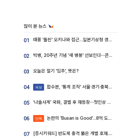
많이 본 뉴스
태풍 '돌핀' 오키나와 접근…일본기상청 경로 업데이트
01
빅뱅, 20주년 기념 '새 뱅봉' 선보인다⋯콘서트 앞두고 팝업 개최
02
오늘은 절기 '입추', 뜻은?
03
합수본, '통계 조작' 서울·경기·충북 선관위 등 추가 압수수색
04
속보
‘나솔사계’ 국화, 결별 후 재등장⋯첫인상 투표 휩쓸고 ‘인기녀’ 등극
05
논란의 'Busan is Good'…8억 도시브랜드, 용산 대통령실 CI 업체가 수행
06
단독
[증시키워드] 반도체 충격 뚫은 개별 호재...포스코퓨처엠·에코프로·한화솔루션 '눈길'
07