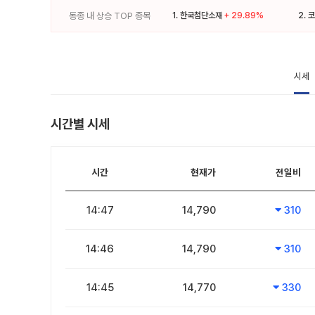
동종 내 상승 TOP 종목
1.
한국첨단소재
+ 29.89%
2.
코
시세