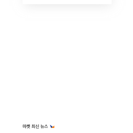
것" 장기거주·양도세 전망 I 집
땅지성 I 김인만, 진미윤
마켓 최신 뉴스