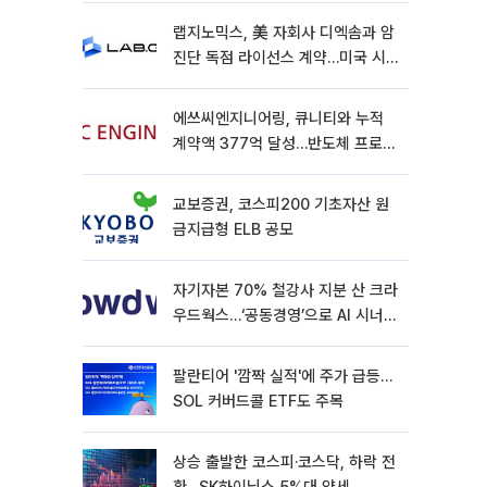
랩지노믹스, 美 자회사 디엑솜과 암
진단 독점 라이선스 계약…미국 시
장 공략 가속
에쓰씨엔지니어링, 큐니티와 누적
계약액 377억 달성…반도체 프로젝
트 추가 수주
교보증권, 코스피200 기초자산 원
금지급형 ELB 공모
자기자본 70% 철강사 지분 산 크라
우드웍스…‘공동경영’으로 AI 시너지
낼까
팔란티어 '깜짝 실적'에 주가 급등…
SOL 커버드콜 ETF도 주목
상승 출발한 코스피·코스닥, 하락 전