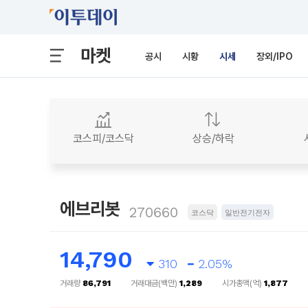
마켓
공시
시황
시세
장외/IPO
코스피/코스닥
상승/하락
에브리봇
270660
코스닥
일반전기전자
14,790
310
2.05%
거래량
86,791
거래대금(백만)
1,289
시가총액(억)
1,877