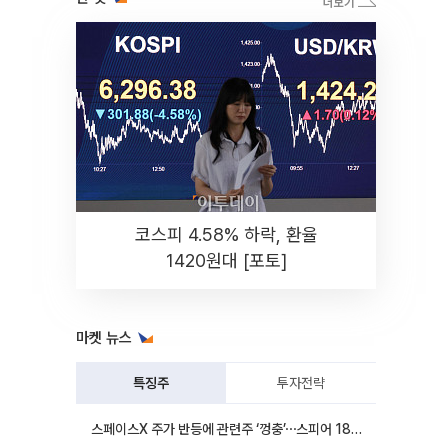
코스피 4.58% 하락, 환율
1420원대 [포토]
마켓 뉴스
특징주
투자전략
스페이스X 주가 반등에 관련주 ‘껑충’⋯스피어 18%ㆍ에이치브이엠 12%↑