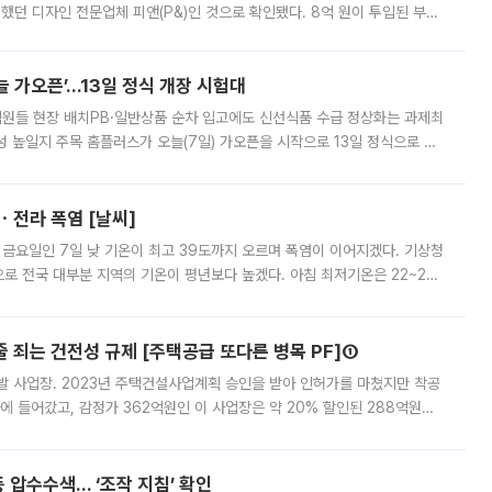
여했던 디자인 전문업체 피앤(P&)인 것으로 확인됐다. 8억 원이 투입된 부산
 부족과 디자인 정체성 논란에 휩싸였던 만큼, 사업 선정 과정과 결과물에
 가오픈’...13일 정식 개장 시험대
.직원들 현장 배치PB·일반상품 순차 입고에도 신선식품 수급 정상화는 과제최
 높일지 주목 홈플러스가 오늘(7일) 가오픈을 시작으로 13일 정식으로 재
직원들이 현장 배치되고, PB 상품과 함께 일반 상품 납품도 순차적으로 진행
ㆍ전라 폭염 [날씨]
 금요일인 7일 낮 기온이 최고 39도까지 오르며 폭염이 이어지겠다. 기상청
로 전국 대부분 지역의 기온이 평년보다 높겠다. 아침 최저기온은 22~27
 대부분 지역에 폭염특보가 발효된 가운데 최고체감온도는 35도 안팎까지 올라
줄 죄는 건전성 규제 [주택공급 또다른 병목 PF]①
발 사업장. 2023년 주택건설사업계획 승인을 받아 인허가를 마쳤지만 착공
에 들어갔고, 감정가 362억원인 이 사업장은 약 20% 할인된 288억원에
 현재는 4차 공매를 위한 조건 협의가 진행 중이다. 수도권의 주요 주거 배
 압수수색… ‘조작 지침’ 확인