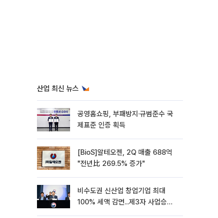
산업 최신 뉴스
공영홈쇼핑, 부패방지·규범준수 국
제표준 인증 획득
[BioS]알테오젠, 2Q 매출 688억
"전년比 269.5% 증가"
비수도권 신산업 창업기업 최대
100% 세액 감면...제3자 사업승계
특례 도입