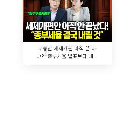
부동산 세제개편 아직 끝 아
냐? "종부세율 발표보다 내릴
것" 장기거주·양도세 전망 I 집
땅지성 I 김인만, 진미윤