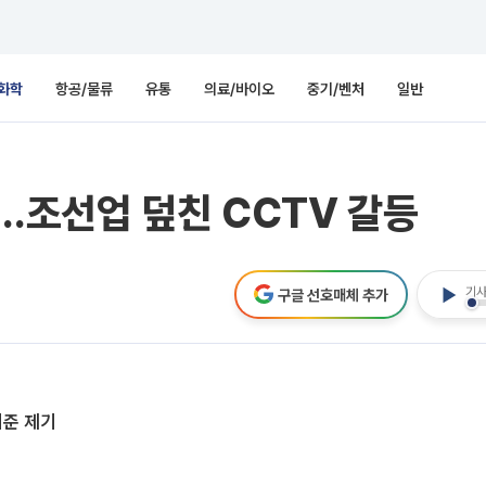
화학
항공/물류
유통
의료/바이오
중기/벤처
일반
조선업 덮친 CCTV 갈등
기사
구글 선호매체 추가
기준 제기