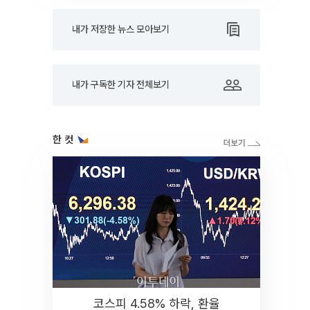
내가 저장한 뉴스 모아보기
내가 구독한 기자 전체보기
한 컷
코스피 4.58% 하락, 환율