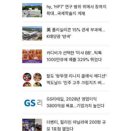
hy, ‘HP7’ 연구 범위 위에서 장까지
확대…국제학술지 게재
美 폴리실리콘 15% 관세 부과에…
K태양광 ‘반색’
카디비가 선택한 '미샤 BB'…틱톡
1000만뷰에 매출 329% 뛰었다
팔도 '왕뚜껑 리니지 클래식 에디션'·
맥도날드 '진주 고추 크림치즈 버거'
외[나왔다 신상]
GS리테일, 2028년 영업이익
3800억원 목표…기업가치 높인다
더벤티, 필리핀 마닐라에 200평 규
모 1호점 열었다