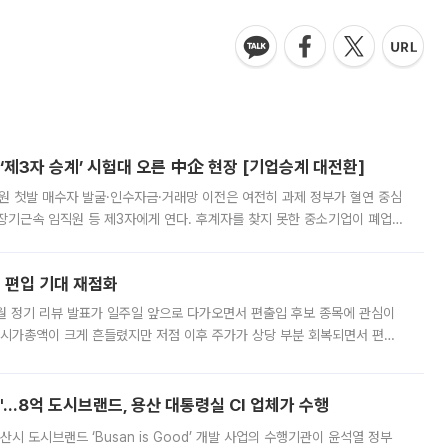
제3자 승계’ 시험대 오른 中企 현장 [기업승계 대전환]
지원 첫발 매수자 발굴·인수자금·거래망 이전은 여전히 과제 정부가 혈연 중심
장기근속 임직원 등 제3자에게 연다. 후계자를 찾지 못한 중소기업이 폐업
해 기술과 일자리를 남기도록 하겠다는 취지다. 다만 세금 감면만으로 거래를
에 편입 기대 재점화
월 정기 리뷰 발표가 일주일 앞으로 다가오면서 편출입 후보 종목에 관심이
 시가총액이 크게 흔들렸지만 저점 이후 주가가 상당 부분 회복되면서 편입
다시 부각되고 있다. 7일 금융투자업계에 따르면 MSCI는 한국시간으로 오는
od'…8억 도시브랜드, 용산 대통령실 CI 업체가 수행
시 도시브랜드 ‘Busan is Good’ 개발 사업의 수행기관이 윤석열 정부