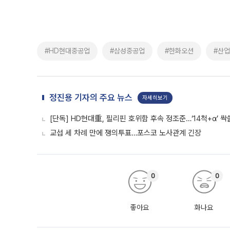
#HD현대중공업
#삼성중공업
#한화오션
#산
정진용 기자의 주요 뉴스
자세히보기
[단독] HD현대重, 필리핀 호위함 후속 정조준…‘14척+α’ 
교섭 세 차례 만에 쟁의투표…포스코 노사관계 긴장
0
0
좋아요
화나요