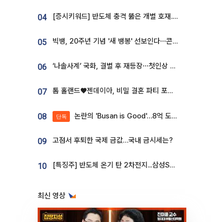
[증시키워드] 반도체 충격 뚫은 개별 호재...포스코퓨처엠·에코프로·한화솔루션 '눈길'
04
빅뱅, 20주년 기념 '새 뱅봉' 선보인다⋯콘서트 앞두고 팝업 개최
05
‘나솔사계’ 국화, 결별 후 재등장⋯첫인상 투표 휩쓸고 ‘인기녀’ 등극
06
톰 홀랜드♥젠데이아, 비밀 결혼 파티 포착⋯호텔 대관비만 9억
07
논란의 'Busan is Good'…8억 도시브랜드, 용산 대통령실 CI 업체가 수행
08
단독
고점서 후퇴한 국제 금값…국내 금시세는?
09
[특징주] 반도체 온기 탄 2차전지...삼성SDI, 장 초반 7% 넘게 껑충
10
최신 영상