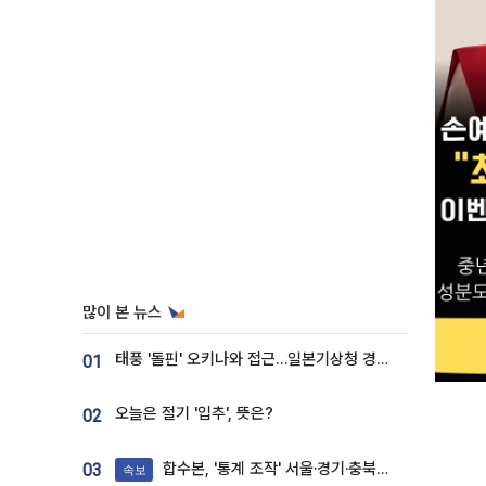
많이 본 뉴스
태풍 '돌핀' 오키나와 접근…일본기상청 경로 업데이트
01
오늘은 절기 '입추', 뜻은?
02
합수본, '통계 조작' 서울·경기·충북 선관위 등 추가 압수수색
03
속보