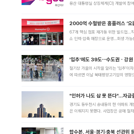
용산 대통령실 상징체계(CI) 개발에 참
도시브랜드 사업이 공개 이후 시민 공감
2000억 수혈받은 홈플러스 ‘오늘
67개 핵심 점포 재가동 위한 빌드업..
소 인력·압축 매장으로 운영…회생 가능성
영업을 시작한다. 핵심 점포 67개에는 
'입추'에도 39도⋯수도권ㆍ강원
절기상 가을의 시작을 알리는 ‘입추’이자
에 따르면 이날 북태평양고기압의 영향으
도, 낮 최고기온은 31~39도로, 전국
"인허가 나도 삽 못 뜬다"…자금
경기도 동두천시 송내동의 한 아파트 개
은 이뤄지지 못했다. 사업장은 공매 절차
3차 공매까지 진행됐으나 모두 유찰됐다.
후
합수본, 서울·경기·충북 선관위 등