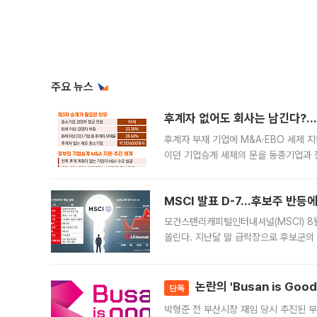
주요 뉴스
후계자 없어도 회사는 남긴다?…‘
후계자 부재 기업에 M&A·EBO 세제 
이던 기업승계 세제의 문을 동종기업과 
대신 M&A나 임직원 인수(EBO)를 통
늘
MSCI 발표 D-7…후보주 반등
모건스탠리캐피털인터내셔널(MSCI) 8
쏠린다. 지난달 말 급락장으로 후보군의
가능성과 지수 추종 자금 유입 기대가 
논란의 'Busan is Go
단독
박형준 전 부산시장 재임 당시 추진된 부산