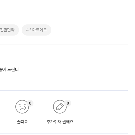
업전환협약
#스마트야드
싹쓸이 노린다
0
0
슬퍼요
추가취재 원해요