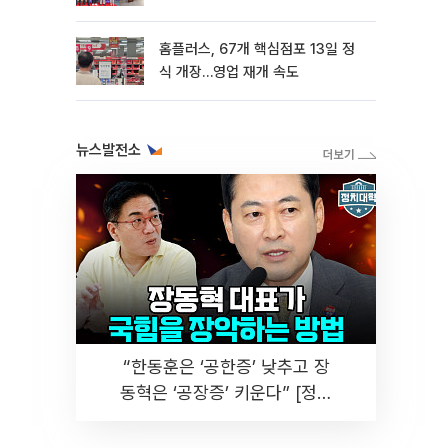
홈플러스, 67개 핵심점포 13일 정
식 개장…영업 재개 속도
뉴스발전소
“한동훈은 ‘공한증’ 낮추고 장
동혁은 ‘공장증’ 키운다” [정치
대학]