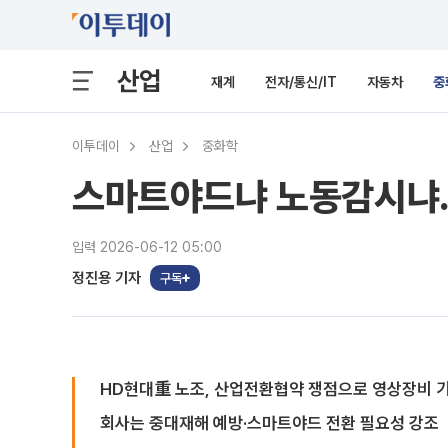
산업
재계
전자/통신/IT
자동차
중
이투데이
산업
중화학
스마트야드냐 노동감시냐…
입력 2026-06-12 05:00
정진용 기자
구독
HD현대重 노조, 산업전환협약 쟁점으로 영상장비 
회사는 중대재해 예방·스마트야드 전환 필요성 강조