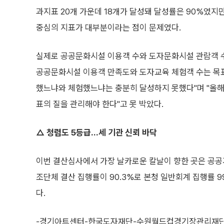
과지표 20개 가운데 18개가 달성돼 달성률은 90%였지만
중심의 지표가 대부분이라는 점이 문제였다.
실제로 공공문화시설 이용객 수와 도자문화시설 관람객 
공공문화시설 이용객 만족도와 도자교육 체험객 수는 목표
했느냐와 체험했느냐는 충분히 달성하지 못했다"며 "올해
표의 질을 관리해야 한다"고 못 박았다.
△ 청렴도 5등급…세 기관 신뢰 바닥
이번 결산심사에서 가장 날카로운 칼날이 향한 곳은 공공
조단체 결산 집행률이 90.3%로 본청 일반회계 집행률 9
다.
-경기아트센터-한국도자재단-수원월드컵경기장관리재단 세