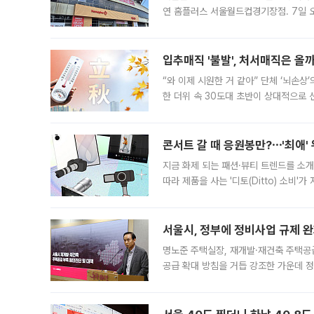
연 홈플러스 서울월드컵경기장점. 7일 
우유, 과일 같은 신선식품이 차근차근 자
입추매직 '불발', 처서매직은 올
“와 이제 시원한 거 같아” 단체 ‘뇌손상
한 더위 속 30도대 초반이 상대적으로
지역에 있었습니다. 7월 말에는 서풍과
콘서트 갈 때 응원봉만?⋯'최애'
지금 화제 되는 패션·뷰티 트렌드를 소개
따라 제품을 사는 '디토(Ditto) 소비
어디일까요? 아이돌 콘서트 시작을 기다
서울시, 정부에 정비사업 규제 완화
명노준 주택실장, 재개발·재건축 주택공
공급 확대 방침을 거듭 강조한 가운데 정
면 반박하고 나섰다. 명노준 서울시 주택