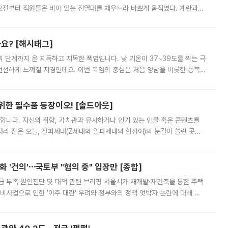
오전부터 직원들은 비어 있는 진열대를 채우느라 바쁘게 움직였다. 계란과
리를 잡기 시작했지만, 매장 곳곳엔 여전히 텅 빈 매대가 먼저 눈에 들어왔
까요? [해시태그]
’의 단계까지 온 지독하고 지독한 폭염입니다. 낮 기온이 37~39도를 찍는 극
 선선하게 느껴질 지경인데요. 이번 폭염의 중심은 처음 영남을 비롯한 동쪽
 북서풍이 산맥을 넘어 영남 쪽으로 내려오면서 뜨겁고 건조해졌는데요.
 위한 필수품 등장이오! [솔드아웃]
합니다. 자신의 취향, 가치관과 유사하거나 인기 있는 인물 혹은 콘텐츠를
'가 자리 잡은 오늘, 잘파세대(Z세대와 알파세대의 합성어)의 눈길이 쏠린 곳은
리는 공연장. 응원봉만큼이나 눈에 띄는 게 있습니다. 공연이 시작되기
 '건의'⋯국토부 "협의 중" 입장만 [종합]
급 부족 원인진단 및 대책 관련 브리핑 서울시가 재개발·재건축을 통한 주택
비사업으로 인한 '이주 대란' 우려와 정부와의 정책 엇박자 논란에 대해 정
실장은 2031년까지 31만 가구 착공 목표에 차질이 없다는 입장이나,