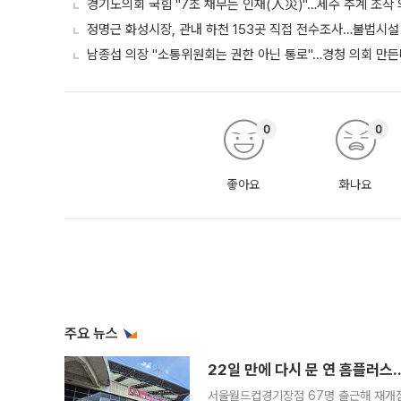
경기도의회 국힘 "7조 채무는 인재(人災)"…세수 추계 조작
정명근 화성시장, 관내 하천 153곳 직접 전수조사…불법시설
남종섭 의장 "소통위원회는 권한 아닌 통로"…경청 의회 만
0
0
좋아요
화나요
주요 뉴스
22일 만에 다시 문 연 홈플러스
서울월드컵경기장점 67명 출근해 재개점 