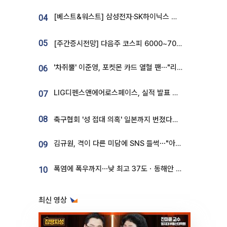
[베스트&워스트] 삼성전자·SK하이닉스 밀린 한 주…상상인증권은 85% 급등
04
05
[주간증시전망] 다음주 코스피 6000~7000⋯“外人 수급은 정책이 변수”
'차쥐뿔' 이준영, 포켓몬 카드 열혈 팬⋯"리셀러 처단할 것"
06
LIG디펜스앤에어로스페이스, 실적 발표 후 급락→반등⋯증권가 “28년까지 튼튼”
07
08
축구협회 '성 접대 의혹' 일본까지 번졌다…日 심판 실명 공개
김규원, 격이 다른 미담에 SNS 들썩⋯"아이 속옷 빨고 졸업식도 참석"
09
폭염에 폭우까지⋯낮 최고 37도ㆍ동해안 강한 비 [날씨]
10
최신 영상