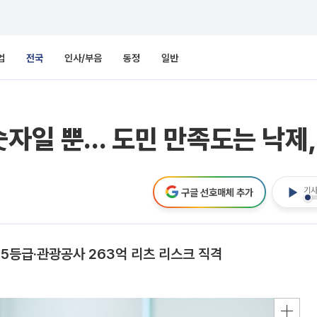
업
전국
인사/부음
동정
일반
숫자일 뿐… 도민 만족도는 낙제,
기사
구글 선호매체 추가
등급·관광공사 263억 리츠 리스크 직격