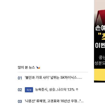
많이 본 뉴스
'불안과 기대 사이' 널뛰는 SK하이닉스…증권가 "HBM4·LTA 기반 펀터멘털 견고"
01
뉴욕증시, 상승...나스닥 1.3% ↑
02
속보
'나혼산' 류혜영, 고경표와 16년산 우정…"자취방서 부모님과 마주쳐"
03