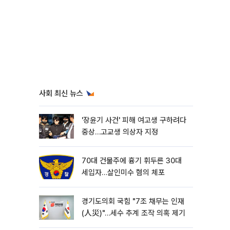
사회 최신 뉴스
'장윤기 사건' 피해 여고생 구하려다
중상…고교생 의상자 지정
70대 건물주에 흉기 휘두른 30대
세입자…살인미수 혐의 체포
경기도의회 국힘 "7조 채무는 인재
(人災)"…세수 추계 조작 의혹 제기