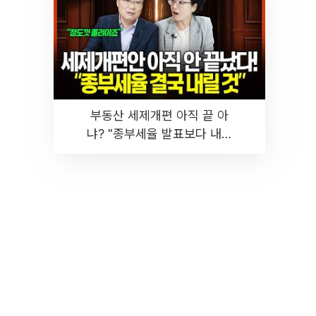
부동산 세제개편 아직 끝 아
냐? "종부세율 발표보다 내릴
것" 장기거주·양도세 전망 I 집
땅지성 I 김인만, 진미윤