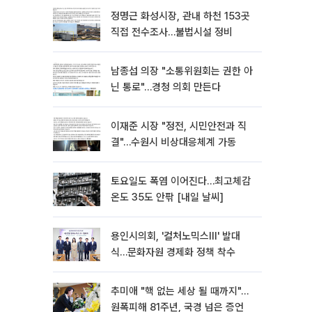
정명근 화성시장, 관내 하천 153곳
직접 전수조사…불법시설 정비
남종섭 의장 "소통위원회는 권한 아
닌 통로"…경청 의회 만든다
이재준 시장 "정전, 시민안전과 직
결"…수원시 비상대응체계 가동
토요일도 폭염 이어진다…최고체감
온도 35도 안팎 [내일 날씨]
용인시의회, '컬처노믹스Ⅲ' 발대
식…문화자원 경제화 정책 착수
추미애 "핵 없는 세상 될 때까지"…
원폭피해 81주년, 국경 넘은 증언