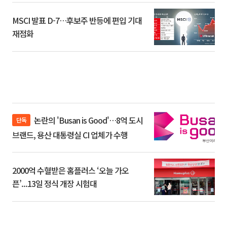
MSCI 발표 D-7…후보주 반등에 편입 기대
재점화
논란의 'Busan is Good'…8억 도시
단독
브랜드, 용산 대통령실 CI 업체가 수행
2000억 수혈받은 홈플러스 ‘오늘 가오
픈’...13일 정식 개장 시험대