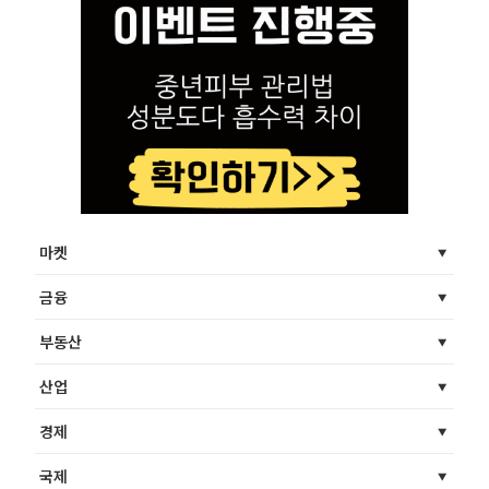
마켓
금융
부동산
산업
경제
국제