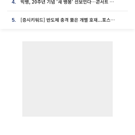
빅뱅, 20주년 기념 '새 뱅봉' 선보인다⋯콘서트 앞두고 팝업 개최
4.
[증시키워드] 반도체 충격 뚫은 개별 호재...포스코퓨처엠·에코프로·한화솔루션 '눈길'
5.