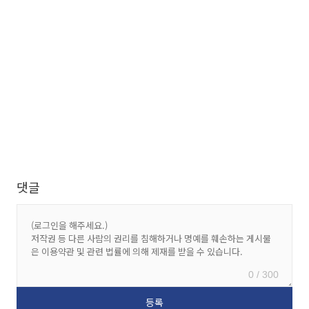
댓글
0 / 300