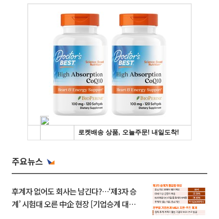
주요뉴스
후계자 없어도 회사는 남긴다?…‘제3자 승
계’ 시험대 오른 中企 현장 [기업승계 대전
환]