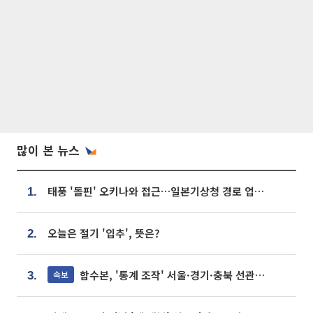
많이 본 뉴스
태풍 '돌핀' 오키나와 접근…일본기상청 경로 업데이트
1.
오늘은 절기 '입추', 뜻은?
2.
합수본, '통계 조작' 서울·경기·충북 선관위 등 추가 압수수색
속보
3.