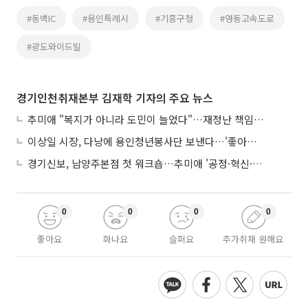
#동백IC
#용인특례시
#기흥구청
#영동고속도로
#광도와이드빌
경기인천취재본부 김재학 기자의 주요 뉴스
추미애 "복지가 아니라 도민이 늘었다"…재정난 책임론 정면돌파
이상일 시장, 다낭에 용인청년봉사단 보낸다…'좋아용 거리' 만든다
경기신보, 남양주본점 첫 워크숍…추미애 '공정·혁신·포용' 전면 반영
0
0
0
0
좋아요
화나요
슬퍼요
추가취재 원해요