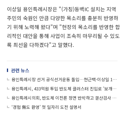
이상일 용인특례시장은 "(가칭)동백IC 설치는 지역
주민의 숙원인 만큼 다양한 목소리를 충분히 반영하
기 위해 노력해 왔다"며 "현장의 목소리를 반영한 합
리적인 대안을 통해 사업이 조속히 마무리될 수 있도
록 최선을 다하겠다"고 말했다.
관련 뉴스
용인특례시장 선거 공식선거운동 돌입…현근택·이상일 13일 열전
용인특례시, 433억원 투입 반도체 클러스터 진입로 '보개원삼로' 정식 개통
용인특례시의회, 반도체 이전론 정면 반박하고 결산검사 착수…의정활동 속도
‘경험 無도 환영’ 첫 일자리 도전 설명서