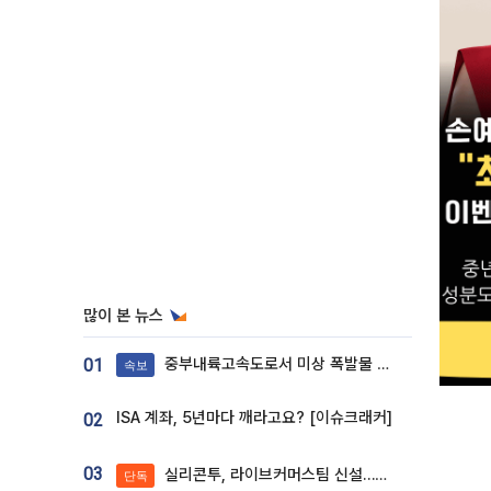
많이 본 뉴스
중부내륙고속도로서 미상 폭발물 발견
01
속보
ISA 계좌, 5년마다 깨라고요? [이슈크래커]
02
03
실리콘투, 라이브커머스팀 신설…K뷰티 ‘글로벌 판매망’ 확대[K뷰티 라방戰]
단독