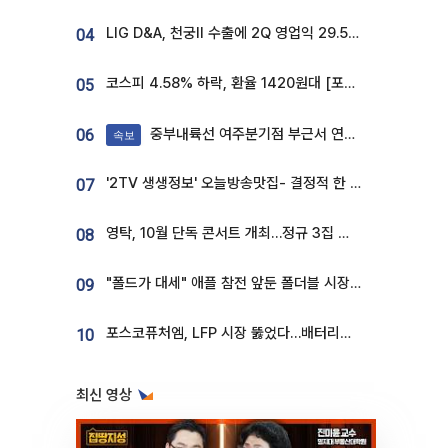
LIG D&A, 천궁Ⅱ 수출에 2Q 영업익 29.5%↑…수주잔고 24.6조 [종합]
04
코스피 4.58% 하락, 환율 1420원대 [포토]
05
중부내륙선 여주분기점 부근서 연이은 추돌사고 발생
06
속보
'2TV 생생정보' 오늘방송맛집- 결정적 한 수, 3종 메밀면! 메밀 소바 맛집 '의○○○○'
07
영탁, 10월 단독 콘서트 개최…정규 3집 신곡 첫선
08
"폴드가 대세" 애플 참전 앞둔 폴더블 시장…하반기 경쟁 막 오른다
09
포스코퓨처엠, LFP 시장 뚫었다…배터리사와 대규모 장기 공급 합의
10
최신 영상