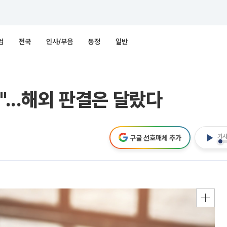
업
전국
인사/부음
동정
일반
"...해외 판결은 달랐다
기사
구글 선호매체 추가