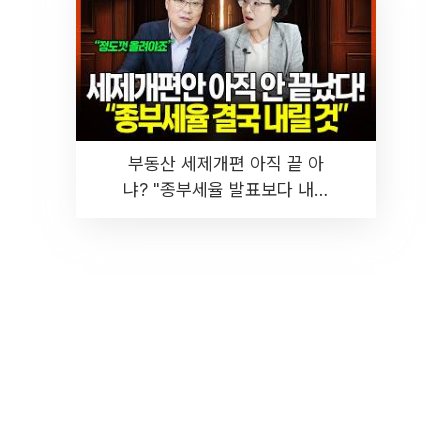
부동산 세제개편 아직 끝 아
냐? "종부세율 발표보다 내릴
것" 장기거주·양도세 전망 I 집
땅지성 I 김인만, 진미윤