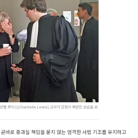
샹텔 루이스(Chantelle Lewis) 교사가 감정이 북받친 모습을 보
 곧바로 중과실 책임을 묻지 않는 엄격한 사법 기조를 유지하고