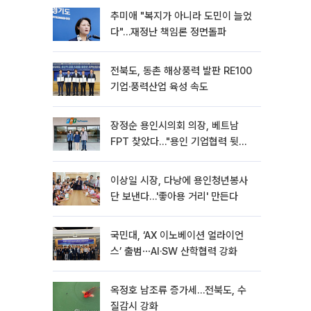
추미애 "복지가 아니라 도민이 늘었
다"…재정난 책임론 정면돌파
전북도, 동촌 해상풍력 발판 RE100
기업·풍력산업 육성 속도
장정순 용인시의회 의장, 베트남
FPT 찾았다…"용인 기업협력 뒷받
침"
이상일 시장, 다낭에 용인청년봉사
단 보낸다…'좋아용 거리' 만든다
국민대, ‘AX 이노베이션 얼라이언
스’ 출범⋯AI·SW 산학협력 강화
옥정호 남조류 증가세…전북도, 수
질감시 강화