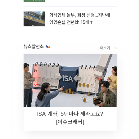
외식업체 놀부, 회생 신청…지난해
영업손실 전년比 15배↑
뉴스발전소
ISA 계좌, 5년마다 깨라고요?
[이슈크래커]