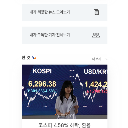
내가 저장한 뉴스 모아보기
내가 구독한 기자 전체보기
한 컷
코스피 4.58% 하락, 환율