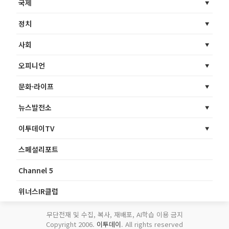
국제
정치
사회
오피니언
문화·라이프
뉴스발전소
이투데이TV
스페셜리포트
Channel 5
위너스IR클럽
무단전재 및 수집, 복사, 재배포, AI학습 이용 금지
Copyright 2006.
이투데이
. All rights reserved