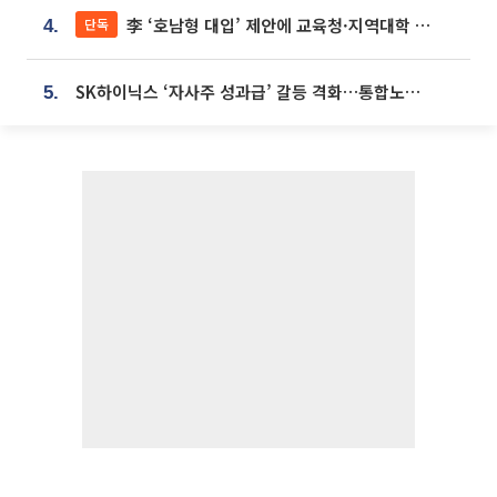
李 ‘호남형 대입’ 제안에 교육청·지역대학 서·논술형 입시 연계 '착수'
단독
4.
SK하이닉스 ‘자사주 성과급’ 갈등 격화…통합노조 출범 움직임
5.