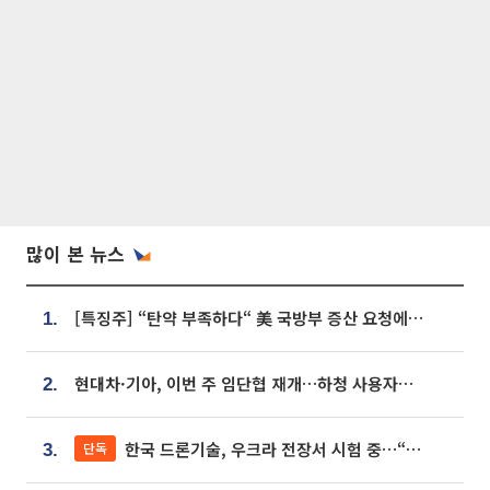
많이 본 뉴스
[특징주] “탄약 부족하다“ 美 국방부 증산 요청에⋯국내 방산주 급등세
1.
현대차·기아, 이번 주 임단협 재개…하청 사용자성 재심도 ‘변수’
2.
한국 드론기술, 우크라 전장서 시험 중…“스타트업 여러 곳 참여”
단독
3.