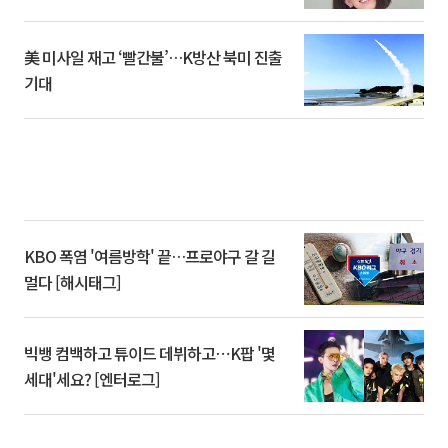
美 미사일 재고 ‘빨간불’…K방산 북미 진출
기대
KBO 폭염 '여름방학' 끝…프로야구 갈 길
멀다 [해시태그]
빅뱅 컴백하고 튜이드 데뷔하고⋯K팝 '몇
세대'세요? [엔터로그]