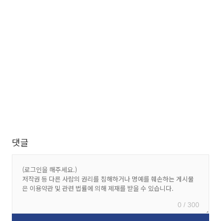
댓글
0 / 300