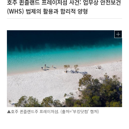
호주 퀸즐랜드 프레이저섬 사건: 업무상 안전보건
(WHS) 법제의 활용과 합리적 양형
▲호주 퀸즐랜드주 프레이저섬. (출처='부킹닷컴' 캡처)