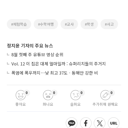
#체험학습
#수학여행
#교사
#학생
#사고
정지윤 기자의 주요 뉴스
8월 첫째 주 유튜브 영상 순위
Vol. 12 이 집은 대체 얼마일까 : 슈퍼리치들의 주거지
폭염에 폭우까지⋯낮 최고 37도ㆍ동해안 강한 비
0
0
0
0
좋아요
화나요
슬퍼요
추가취재 원해요