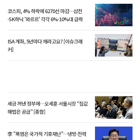
코스피, 4% 하락에 6270선 마감…삼전
·SK하닉 '와르르' 각각 6%·10%대 급락
ISA 계좌, 5년마다 깨라고요? [이슈크래
커]
세금 꺼낸 정부에…오세훈 서울시장 “집값
해법은 공급” [종합]
李 "폭염은 국가적 기후재난"…냉방·전력