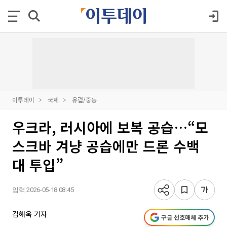
이투데이
국제
유럽/중동
우크라, 러시아에 보복 공습…“모
스크바 겨냥 공습에만 드론 수백
대 투입”
입력 2026-05-18 08:45
김해욱 기자
구글 선호매체 추가