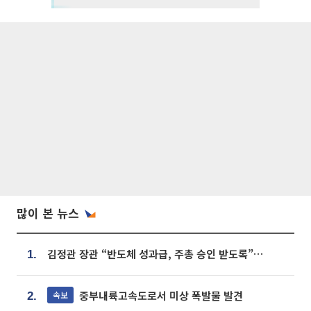
많이 본 뉴스
김정관 장관 “반도체 성과급, 주총 승인 받도록”…상법·자본시장법 개정 시사
1.
중부내륙고속도로서 미상 폭발물 발견
속보
2.