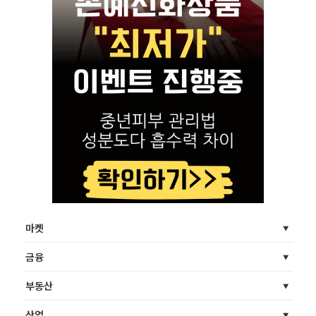
마켓
금융
부동산
산업