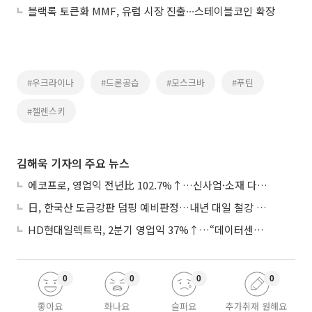
블랙록 토큰화 MMF, 유럽 시장 진출∙∙∙스테이블코인 확장
#우크라이나
#드론공습
#모스크바
#푸틴
#젤렌스키
김해욱 기자의 주요 뉴스
에코프로, 영업익 전년比 102.7%↑…신사업·소재 다각화 박차
日, 한국산 도금강판 덤핑 예비판정…내년 대일 철강 수출 ‘빨간불’
HD현대일렉트릭, 2분기 영업익 37%↑…“데이터센터 사업, 새로운 성장 축”
0
0
0
0
좋아요
화나요
슬퍼요
추가취재 원해요