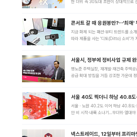
한 더위 속 30도대 초반이 상대적으로
지역에 있었습니다. 7월 말에는 서풍과
콘서트 갈 때 응원봉만?⋯'최애'
지금 화제 되는 패션·뷰티 트렌드를 소개
따라 제품을 사는 '디토(Ditto) 소비
어디일까요? 아이돌 콘서트 시작을 기다
서울시, 정부에 정비사업 규제 완화
명노준 주택실장, 재개발·재건축 주택공
공급 확대 방침을 거듭 강조한 가운데 정
면 반박하고 나섰다. 명노준 서울시 주택
서울 40도 찍더니 하남 40.8도
서울ㆍ노원 40.2도 이어 하남 40.8도
안 비 시작·내륙 소나기…무더위·열대야 
에서도 40도를 웃도는 기온이 관측됐다
의 극심한
넥스트레이드, 12일부터 프리마