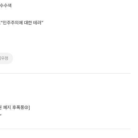
압수수색
형…“민주주의에 대한 테러”
심우정
권 폐지 후폭풍②]
”