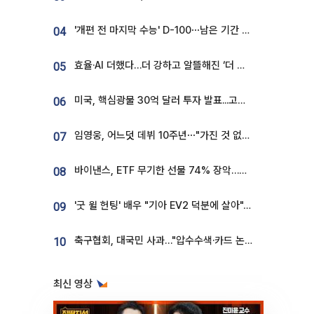
'개편 전 마지막 수능' D-100⋯남은 기간 성적 올릴 전략은
04
효율·AI 더했다…더 강하고 알뜰해진 ‘더 뉴 그랜저 하이브리드’ [ET의 모빌리티]
05
미국, 핵심광물 30억 달러 투자 발표...고려아연 대미투자 언급
06
임영웅, 어느덧 데뷔 10주년⋯"가진 것 없던 시절, 내 앞엔 20명의 팬뿐"
07
바이낸스, ETF 무기한 선물 74% 장악…한국 레버리지 ETF 거래 급증 [e가상자산]
08
'굿 윌 헌팅' 배우 "기아 EV2 덕분에 살아"…교통사고 후 안전성 극찬
09
축구협회, 대국민 사과…"압수수색·카드 논란 사죄, 강도 높은 쇄신"
10
최신 영상