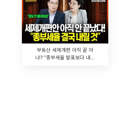
부동산 세제개편 아직 끝 아
냐? "종부세율 발표보다 내릴
것" 장기거주·양도세 전망 I 집
땅지성 I 김인만, 진미윤