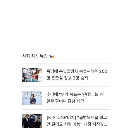
사회 최신 뉴스
폭염에 온열질환자 속출⋯하루 202
명 응급실 찾고 3명 숨져
추미애 "우리 목표는 연대"…故 강
일출 할머니 흉상 제막
[K·IP ‘ONE’터치] “불법복제물 링크
만 걸어도 처벌 가능” 개정 저작권