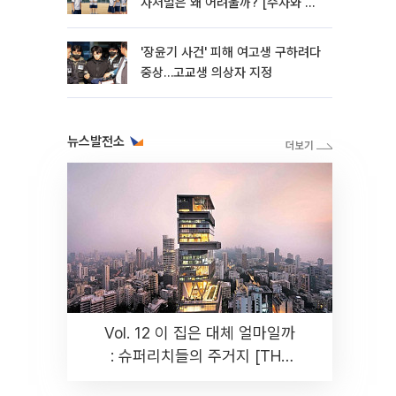
사처벌은 왜 어려울까? [수사와 재
판]
'장윤기 사건' 피해 여고생 구하려다
중상…고교생 의상자 지정
뉴스발전소
Vol. 12 이 집은 대체 얼마일까
: 슈퍼리치들의 주거지 [THE
RARE]