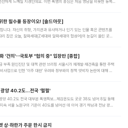
 선선하게 느껴질 지경인데요. 이번 폭염의 중심은 처음 영남을 비롯한 동쪽
 북서풍이 산맥을 넘어 영남 쪽으로 내려오면서 뜨겁고 건조해졌는데요.
 위한 필수품 등장이오! [솔드아웃]
합니다. 자신의 취향, 가치관과 유사하거나 인기 있는 인물 혹은 콘텐츠를
'가 자리 잡은 오늘, 잘파세대(Z세대와 알파세대의 합성어)의 눈길이 쏠린 곳은
리는 공연장. 응원봉만큼이나 눈에 띄는 게 있습니다. 공연이 시작되기
 '건의'⋯국토부 "협의 중" 입장만 [종합]
급 부족 원인진단 및 대책 관련 브리핑 서울시가 재개발·재건축을 통한 주택
비사업으로 인한 '이주 대란' 우려와 정부와의 정책 엇박자 논란에 대해 정
실장은 2031년까지 31만 가구 착공 목표에 차질이 없다는 입장이나,
·광양 40.2도…전국 '펄펄'
·광양 40.2도 전국 대부분 폭염특보…체감온도도 곳곳 38도 넘어 8일 동해
지속 서울 노원구의 기온이 40도를 넘어선 데 이어 경기 하남과 전남 광양
. 전국 대부분 지역에 폭염특보가 내려진 가운데 곳곳에서 39~40도 안팎
켓 상·하한가 주문 한시 금지