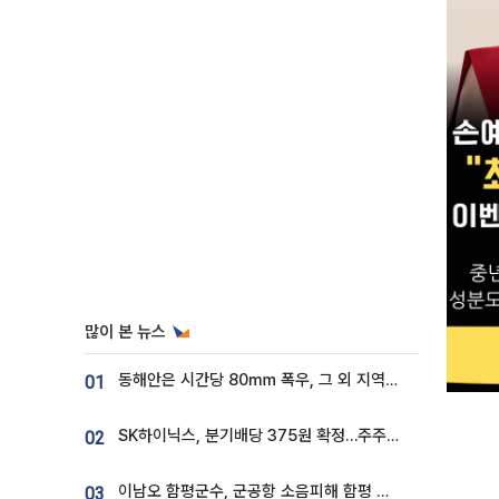
많이 본 뉴스
동해안은 시간당 80㎜ 폭우, 그 외 지역은 폭염…‘극과 극 날씨’
01
SK하이닉스, 분기배당 375원 확정…주주환원책 9월로 앞당겨 발표
02
이남오 함평군수, 군공항 소음피해 함평 보상 요구
03