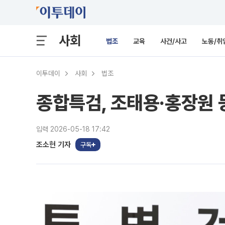
사회
법조
교육
사건/사고
노동/취
이투데이
사회
법조
종합특검, 조태용·홍장원 등
입력 2026-05-18 17:42
조소현 기자
구독