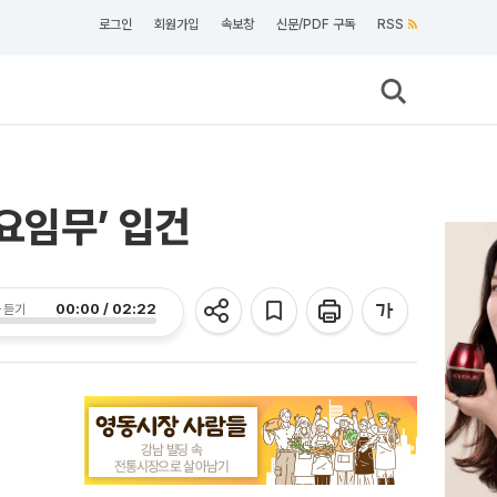
로그인
회원가입
속보창
신문/PDF 구독
RSS
요임무’ 입건
00:00 / 02:22
 듣기