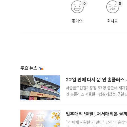
0
0
좋아요
화나요
주요 뉴스
22일 만에 다시 문 연 홈플러스
서울월드컵경기장점 67명 출근해 재개점 
연 홈플러스 서울월드컵경기장점. 7일 
우유, 과일 같은 신선식품이 차근차근 자
입추매직 '불발', 처서매직은 올
“와 이제 시원한 거 같아” 단체 ‘뇌손상