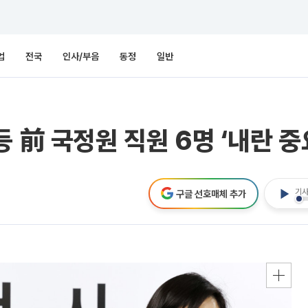
업
전국
인사/부음
동정
일반
 前 국정원 직원 6명 ‘내란 중
기사
구글 선호매체 추가