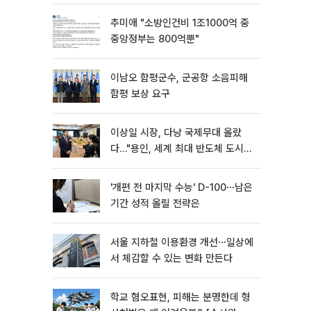
법 어떻게 바뀌었나
추미애 "소방인건비 1조1000억 중
중앙정부는 800억뿐"
이남오 함평군수, 군공항 소음피해
함평 보상 요구
이상일 시장, 다낭 국제무대 올랐
다…"용인, 세계 최대 반도체 도시
된다"
'개편 전 마지막 수능' D-100⋯남은
기간 성적 올릴 전략은
서울 지하철 이용환경 개선⋯일상에
서 체감할 수 있는 변화 만든다
학교 혐오표현, 피해는 분명한데 형