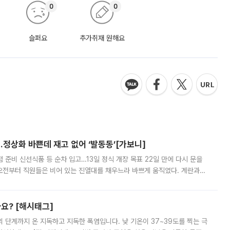
0
0
슬퍼요
추가취재 원해요
…정상화 바쁜데 재고 없어 ‘발동동’[가보니]
준비 신선식품 등 순차 입고…13일 정식 개장 목표 22일 만에 다시 문을
오전부터 직원들은 비어 있는 진열대를 채우느라 바쁘게 움직였다. 계란과
리를 잡기 시작했지만, 매장 곳곳엔 여전히 텅 빈 매대가 먼저 눈에 들어왔
까요? [해시태그]
’의 단계까지 온 지독하고 지독한 폭염입니다. 낮 기온이 37~39도를 찍는 극