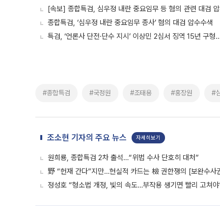
[속보] 종합특검, 심우정 내란 중요임무 등 혐의 관련 대검 
종합특검, ‘심우정 내란 중요임무 종사’ 혐의 대검 압수수색
특검, ‘언론사 단전·단수 지시’ 이상민 2심서 징역 15년 구
#종합특검
#국정원
#조태용
#홍장원
#
조소현 기자의 주요 뉴스
자세히보기
원희룡, 종합특검 2차 출석…“위법 수사 단호히 대처”
野 “헌재 간다”지만…현실적 카드는 檢 권한쟁의 [보완수사
정성호 “형소법 개정, 빛의 속도…부작용 생기면 빨리 고쳐야