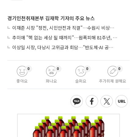
경기인천취재본부 김재학 기자의 주요 뉴스
이재준 시장 "정전, 시민안전과 직결"…수원시 비상대응체계 가동
추미애 "핵 없는 세상 될 때까지"…원폭피해 81주년, 국경 넘은 증언
이상일 시장, 다낭시 고위급과 회담…"반도체·AI 공통점 많다"
0
0
0
0
좋아요
화나요
슬퍼요
추가취재 원해요