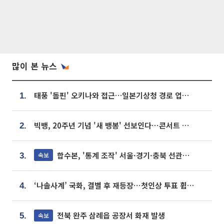
많이 본 뉴스
태풍 '돌핀' 오키나와 접근…일본기상청 경로 업데이트
1.
빅뱅, 20주년 기념 '새 뱅봉' 선보인다⋯콘서트 앞두고 팝업 개최
2.
합수본, '통계 조작' 서울·경기·충북 선관위 등 추가 압수수색
속보
3.
‘나솔사계’ 국화, 결별 후 재등장⋯첫인상 투표 휩쓸고 ‘인기녀’ 등극
4.
전북 완주 삼례읍 공장서 화재 발생
속보
5.