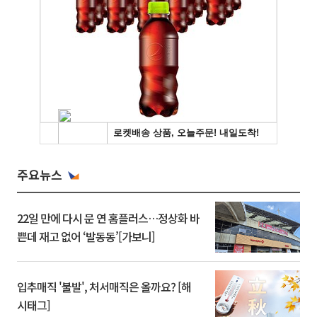
주요뉴스
22일 만에 다시 문 연 홈플러스…정상화 바
쁜데 재고 없어 ‘발동동’[가보니]
입추매직 '불발', 처서매직은 올까요? [해
시태그]