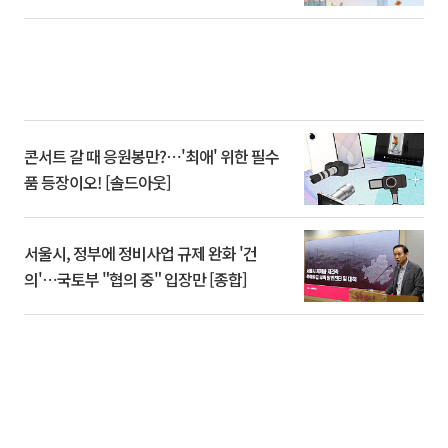
콘서트 갈 때 응원봉만?⋯'최애' 위한 필수
품 등장이오! [솔드아웃]
서울시, 정부에 정비사업 규제 완화 '건
의'⋯국토부 "협의 중" 입장만 [종합]