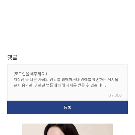
댓글
0 / 300