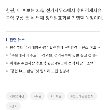
한편, 이 후보는 25일 선거사무소에서 수원경제자유
구역 구상 등 세 번째 정책발표회를 진행할 예정이다.
관련 뉴스
원전부터 수상태양광·양수발전까지⋯친환경 무탄소 이끄는 한수원
"수원에서 파주로"…경과원, 경기북부에 깃발 꽂고 첫 출근은 봉사활동이었다
이재준 수원시장 후보 후원금 4일만에 전액 마감…소액후원 릴레이에 "시민의 명령"
‘경험 無도 환영’ 첫 일자리 도전 설명서
#2026지선
#수원
#이재준
#정조대왕능행차
#경기