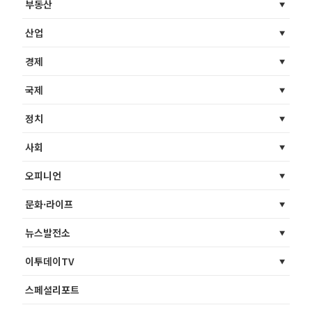
부동산
산업
경제
국제
정치
사회
오피니언
문화·라이프
뉴스발전소
이투데이TV
스페셜리포트