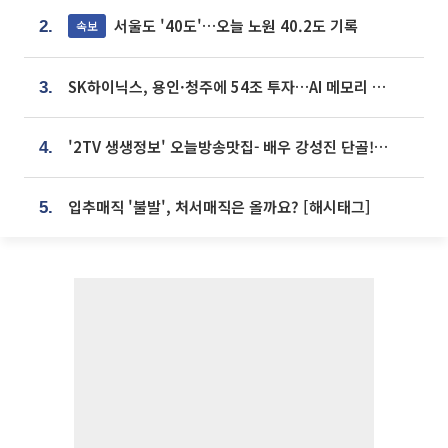
서울도 '40도'…오늘 노원 40.2도 기록
속보
2.
SK하이닉스, 용인·청주에 54조 투자…AI 메모리 생산기지 키운다
3.
'2TV 생생정보' 오늘방송맛집- 배우 강성진 단골! 쌀국수ㆍ푸팟퐁 커리 맛집 '블○○○'
4.
입추매직 '불발', 처서매직은 올까요? [해시태그]
5.