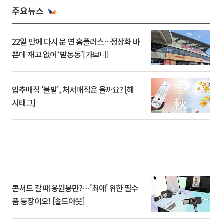
주요뉴스
22일 만에 다시 문 연 홈플러스…정상화 바
쁜데 재고 없어 ‘발동동’[가보니]
입추매직 '불발', 처서매직은 올까요? [해
시태그]
콘서트 갈 때 응원봉만?⋯'최애' 위한 필수
품 등장이오! [솔드아웃]