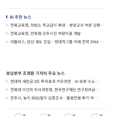
AI 추천 뉴스
전북교육청, 저탄소 학교급식 확대…영양교사 역량 강화 연수 진행
전북교육청, 전북형 민주시민 역량지표 개발
아틀라스, 양산 궤도 진입…현대차그룹 미래 전략 DNA 재설계
호남본부 조경환 기자의 주요 뉴스
현대차 새만금 9조 투자효과 키우려면…AI·로봇·수소 공공기관 집적화 시급
전북대 이건희 박사과정생, 한국연구재단 연구장려금 선정
전주시, 농지 8582필지 심층조사…불법전용·투기 막는다