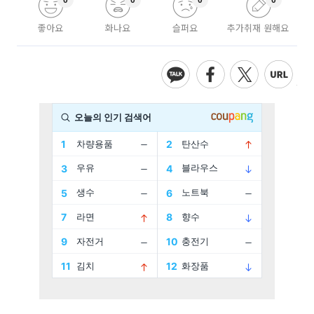
0
0
0
0
좋아요
화나요
슬퍼요
추가취재 원해요