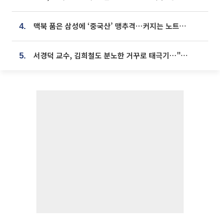
맥북 품은 삼성에 ‘중국산’ 맹추격⋯커지는 노트북 OLED 시장
4.
서경덕 교수, 김희철도 분노한 거꾸로 태극기⋯"엉터리는 아냐, 아쉬울 뿐"
5.