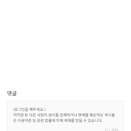
댓글
0 / 300