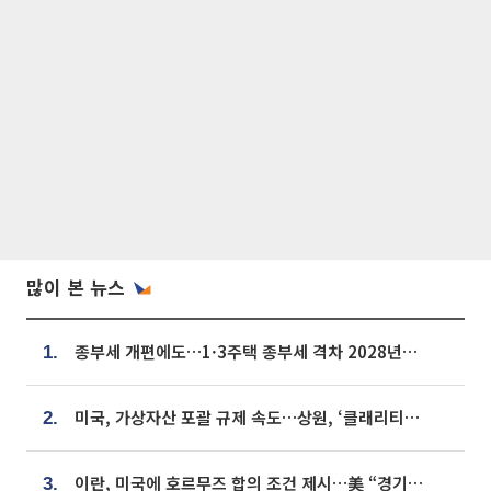
많이 본 뉴스
종부세 개편에도…1·3주택 종부세 격차 2028년부터 확대
1.
미국, 가상자산 포괄 규제 속도…상원, ‘클래리티법’ 9월 절차투표 추진
2.
이란, 미국에 호르무즈 합의 조건 제시…美 “경기 아직 안 끝나” [종합]
3.