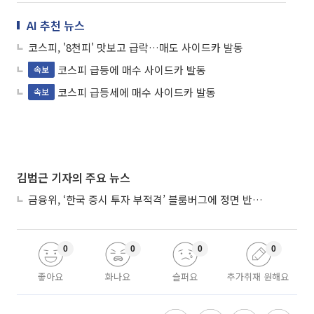
AI 추천 뉴스
코스피, '8천피' 맛보고 급락…매도 사이드카 발동
코스피 급등에 매수 사이드카 발동
속보
코스피 급등세에 매수 사이드카 발동
속보
김범근 기자의 주요 뉴스
금융위, ‘한국 증시 투자 부적격’ 블룸버그에 정면 반박…“근거 불분명”
0
0
0
0
좋아요
화나요
슬퍼요
추가취재 원해요