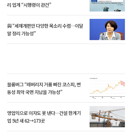
리 업계 “시행령이 관건”
與 “세제개편안 다양한 목소리 수렴…이달
말 정리 가능성”
블룸버그 “레버리지 거품 빠진 코스피, 변
동성 최악 국면 지났을 가능성”
영업익으로 이자도 못 낸다…건설 한계기
업 5년 새 62→173곳