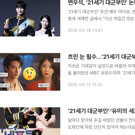
변우석, '21세기 대군부인'
'21세기 대군부인' 주연 배우 아이유, 변우석이 작
램에 게재한 글에서 "지난 며칠간 많
다"며 "작품의 주연배우로서 책임감 있
2026-05-18 14:47
께 매우 송구하고 지금도 마음이 참 무
흐린 눈 필수…‘21세기 대군부
치솟은 기대감이 실망으로 바뀔까 우려
을 불러왔던 MBC 금토드라마 ‘21세기
아이유(성희주 역)와 변우석(이안대군 
2026-04-13 16:26
라는 행복
‘21세기 대군부인’·‘유미의 
달마다 찾아와 주길 바랐던 선물이 한
도파민에 마음 단단히 잡아야 하는데요. 
으로도 기대감을 불러오는 라인업이 4월