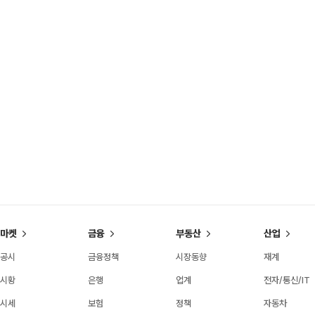
마켓
금융
부동산
산업
공시
금융정책
시장동향
재계
시황
은행
업계
전자/통신/IT
시세
보험
정책
자동차