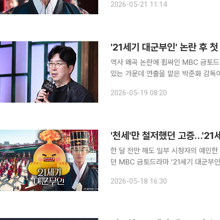
2026-05-21 11:14
지 조심스러운 마음에 이렇게 말씀드리
'21세기 대군부인' 논란 후
역사 왜곡 논란에 휩싸인 MBC 금토드
있는 가운데 연출을 맡은 박준화 감독이 19일 언론 인
먼트에 따르면 박 감독은 작품을 둘러
2026-05-19 08:20
다. 통상 종영 인터뷰는 작품을 마친 소
'천세'만 철저했던 고증…'21
한 달 전만 해도 일부 시청자의 예민한 
던 MBC 금토드라마 ‘21세기 대군부
입은 호평이 아닌 비판으로 말이죠. 대세 배우 아이유와 변우석의 만남, ‘입헌군주제 대한민국’이라
2026-05-18 16:30
는 독특한 설정, OTT 디즈니플러스를