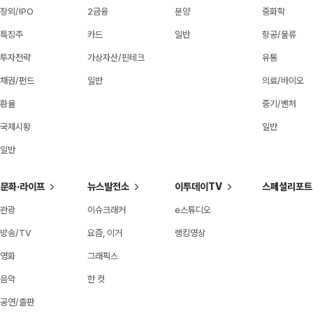
장외/IPO
2금융
분양
중화학
특징주
카드
일반
항공/물류
투자전략
가상자산/핀테크
유통
채권/펀드
일반
의료/바이오
환율
중기/벤처
국제시황
일반
일반
문화·라이프
뉴스발전소
이투데이TV
스페셜리포트
관광
이슈크래커
e스튜디오
방송/TV
요즘, 이거
랭킹영상
영화
그래픽스
음악
한 컷
공연/출판