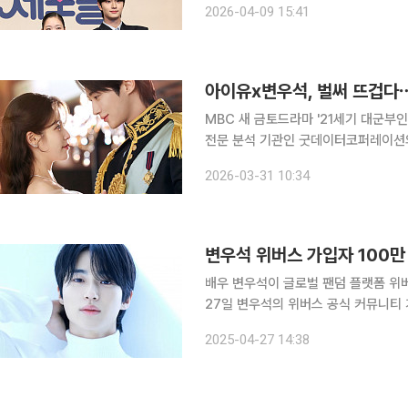
2026-04-09 15:41
가득 상차림에 무엇을 집어야 할지 행
아이유x변우석, 벌써 뜨겁다⋯
MBC 새 금토드라마 '21세기 대군부인'이 
전문 분석 기관인 굿데이터코퍼레이션의 
순위에 따르면 '21세기 대군부인'은 T
2026-03-31 10:34
상승한 기록이다. 아직 방송을 시
변우석 위버스 가입자 100만 
배우 변우석이 글로벌 팬덤 플랫폼 위버스
27일 변우석의 위버스 공식 커뮤니티 가입자는 100만
일 위버스 공식 커뮤니티를 오픈한 바 
2025-04-27 14:38
기염을 토하기도 했다. 이후 1년도 안 