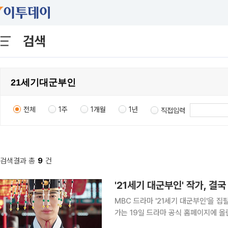
검색
전체
1주
1개월
1년
직접입력
검색결과 총
9
건
'21세기 대군부인' 작가, 결국
MBC 드라마 '21세기 대군부인'을 집필
가는 19일 드라마 공식 홈페이지에 올
러분께 실망과 심려를 끼친 점 진심으로 사과드린다"고 밝혔다