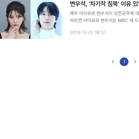
배우 아이유와 변우석이 입헌군주제 대한민국에서 로
따르면 아이유와 변우석은 MBC 새 드라마 '
군 부인'은 21세기 입헌군주제 대한민
2024-12-02 08:52
라 짜증스러운 여자와 왕의 아들이지만
1