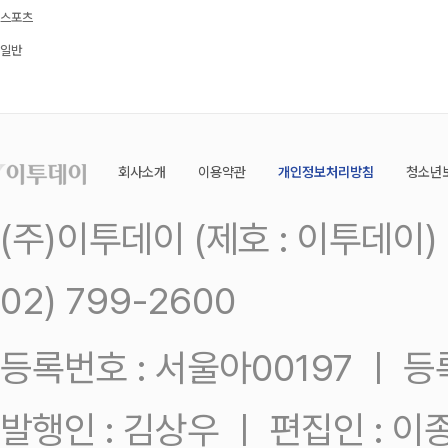
스포츠
일반
회사소개
이용약관
개인정보처리방침
청소년
(주)이투데이 (제호 : 이투데이
02) 799-2600
등록번호 : 서울아00197 ㅣ 등록일
발행인 : 김상우 ㅣ 편집인 : 