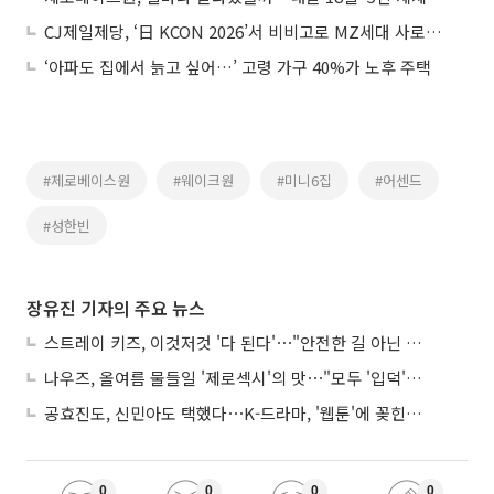
CJ제일제당, ‘日 KCON 2026’서 비비고로 MZ세대 사로잡다
‘아파도 집에서 늙고 싶어…’ 고령 가구 40%가 노후 주택
#제로베이스원
#웨이크원
#미니6집
#어센드
#성한빈
장유진 기자의 주요 뉴스
스트레이 키즈, 이것저것 '다 된다'⋯"안전한 길 아닌 도전이 재밌어"
나우즈, 올여름 물들일 '제로섹시'의 맛⋯"모두 '입덕'시킬 것"
공효진도, 신민아도 택했다⋯K-드라마, '웹툰'에 꽂힌 이유
0
0
0
0