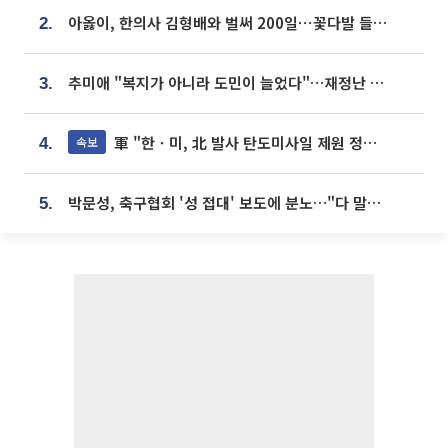
아옳이, 한의사 김형배와 벌써 200일⋯꽃다발 들고 "프러포즈 아냐"
2.
추미애 "복지가 아니라 도민이 늘었다"…재정난 책임론 정면돌파
3.
軍 "한ㆍ미, 北 발사 탄도미사일 제원 정밀분석 중"
속보
4.
박문성, 축구협회 '성 접대' 보도에 분노…"다 말아먹으려고 작정했나"
5.