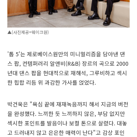
▲(사진제공=웨이크원)
'톱 5'는 제로베이스원만의 미니멀리즘을 담아낸 댄
스 팝, 컨템퍼러리 알앤비(R&B) 장르의 곡으로 2000
년대 댄스 팝을 현대적으로 재해석, 그루비하고 섹시
한 힙합 리듬 위 과감한 가사를 얹었다.
박건욱은 "욕심 끝에 재재녹음까지 해서 지금의 버전
을 완성했다. 느끼한 듯 느끼하지 않은, 부담 없지만
섹시한 포인트를 발음이나 보컬 톤으로 살렸다. 대놓
고 드러내지 않고 은은한 매력이 난다"고 감상 포인