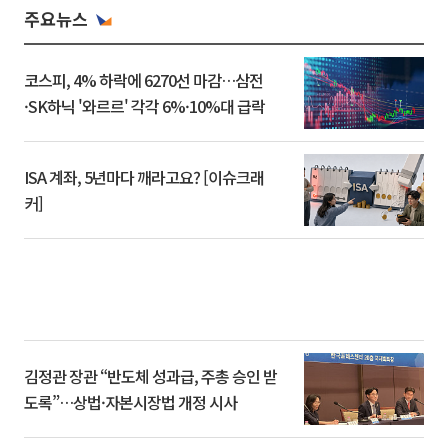
주요뉴스
코스피, 4% 하락에 6270선 마감…삼전
·SK하닉 '와르르' 각각 6%·10%대 급락
ISA 계좌, 5년마다 깨라고요? [이슈크래
커]
김정관 장관 “반도체 성과급, 주총 승인 받
도록”…상법·자본시장법 개정 시사