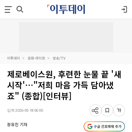
이투데이
문화·라이프
방송/TV
제로베이스원, 후련한 눈물 끝 '새
시작'⋯"저희 마음 가득 담아냈
죠" (종합)[인터뷰]
입력 2026-05-18 06:00
장유진 기자
구글 선호매체 추가