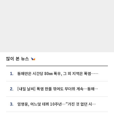
많이 본 뉴스
동해안은 시간당 80㎜ 폭우, 그 외 지역은 폭염…‘극과 극 날씨’
1.
[내일 날씨] 폭염 한풀 꺾여도 무더위 계속⋯동해안 이틀 연속 비
2.
임영웅, 어느덧 데뷔 10주년⋯"가진 것 없던 시절, 내 앞엔 20명의 팬뿐"
3.