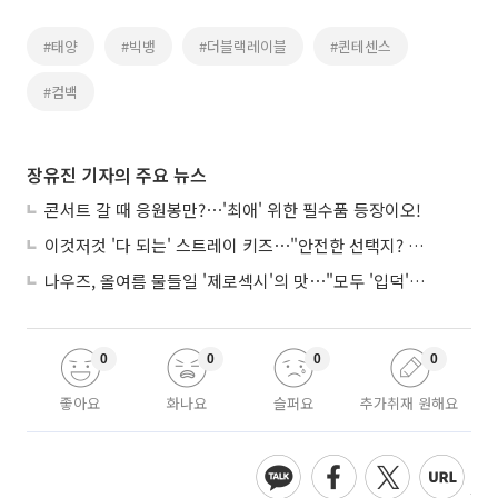
#태양
#빅뱅
#더블랙레이블
#퀸테센스
#컴백
장유진 기자의 주요 뉴스
콘서트 갈 때 응원봉만?⋯'최애' 위한 필수품 등장이오!
이것저것 '다 되는' 스트레이 키즈⋯"안전한 선택지? 도전이 재밌죠"
나우즈, 올여름 물들일 '제로섹시'의 맛⋯"모두 '입덕'시킬 것"
0
0
0
0
좋아요
화나요
슬퍼요
추가취재 원해요