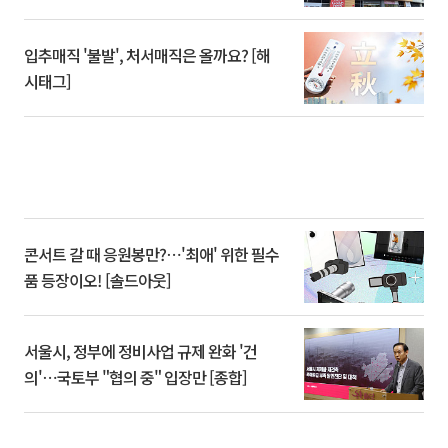
입추매직 '불발', 처서매직은 올까요? [해
시태그]
콘서트 갈 때 응원봉만?⋯'최애' 위한 필수
품 등장이오! [솔드아웃]
서울시, 정부에 정비사업 규제 완화 '건
의'⋯국토부 "협의 중" 입장만 [종합]