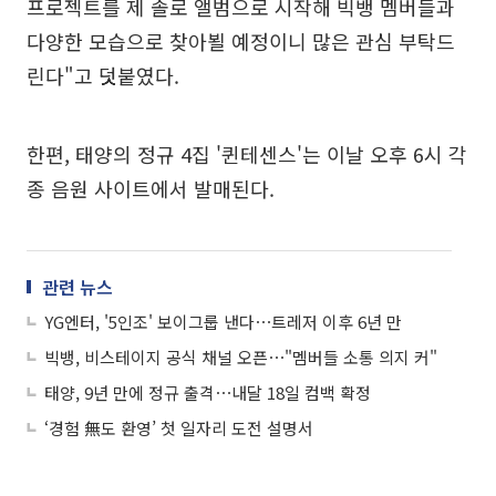
프로젝트를 제 솔로 앨범으로 시작해 빅뱅 멤버들과
다양한 모습으로 찾아뵐 예정이니 많은 관심 부탁드
린다"고 덧붙였다.
한편, 태양의 정규 4집 '퀸테센스'는 이날 오후 6시 각
종 음원 사이트에서 발매된다.
관련 뉴스
YG엔터, '5인조' 보이그룹 낸다⋯트레저 이후 6년 만
빅뱅, 비스테이지 공식 채널 오픈⋯"멤버들 소통 의지 커"
태양, 9년 만에 정규 출격⋯내달 18일 컴백 확정
‘경험 無도 환영’ 첫 일자리 도전 설명서