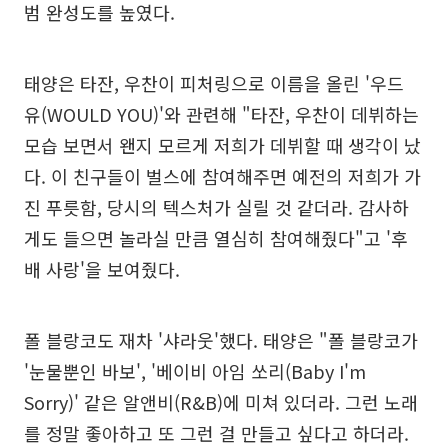
범 완성도를 높였다.
태양은 타잔, 우찬이 피처링으로 이름을 올린 '우드
유(WOULD YOU)'와 관련해 "타잔, 우찬이 데뷔하는
모습 보면서 왠지 모르게 저희가 데뷔할 때 생각이 났
다. 이 친구들이 벌스에 참여해주면 예전의 저희가 가
진 푸릇함, 당시의 텍스처가 실릴 것 같더라. 감사하
게도 들으면 놀라실 만큼 열심히 참여해줬다"고 '후
배 사랑'을 보여줬다.
폴 블랑코도 재차 '샤라웃'했다. 태양은 "폴 블랑코가
'눈물뿐인 바보', '베이비 아임 쏘리(Baby I'm
Sorry)' 같은 알앤비(R&B)에 미쳐 있더라. 그런 노래
를 정말 좋아하고 또 그런 걸 만들고 싶다고 하더라.