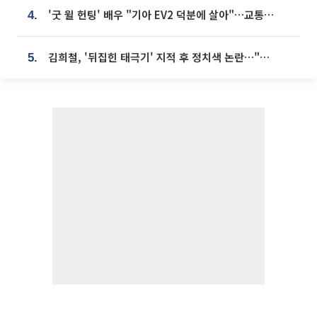
'굿 윌 헌팅' 배우 "기아 EV2 덕분에 살아"…교통사고 후 안전성 극찬
4.
김희철, '뒤집힌 태극기' 지적 후 정치색 논란…"좌우 떠나 우리나라 국기"
5.