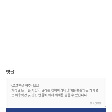
댓글
0 / 300