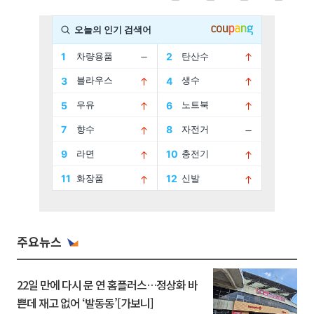
주요뉴스
22일 만에 다시 문 연 홈플러스…정상화 바
쁜데 재고 없어 ‘발동동’[가보니]