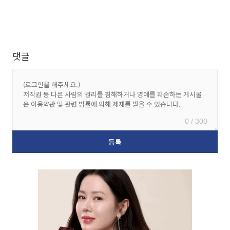
댓글
0 / 300