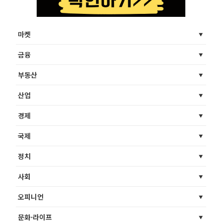
마켓
금융
부동산
산업
경제
국제
정치
사회
오피니언
문화·라이프