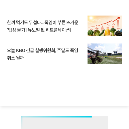
한끼 먹기도 무섭다...폭염이 부른 뜨거운
‘밥상 물가’[뉴노멀 된 히트플레이션]
오늘 KBO 긴급 실행위원회, 주말도 폭염
취소 될까