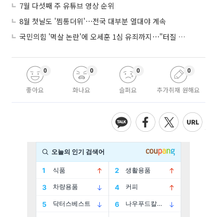
7월 다섯째 주 유튜브 영상 순위
8월 첫날도 '찜통더위'⋯전국 대부분 열대야 계속
국민의힘 '멱살 논란'에 오세훈 1심 유죄까지⋯"터질 게 터졌다"
0
0
0
0
좋아요
화나요
슬퍼요
추가취재 원해요