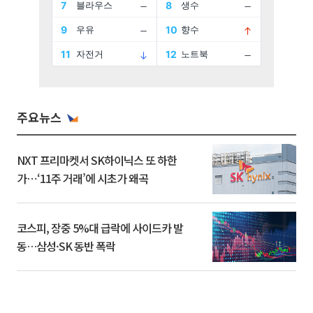
주요뉴스
NXT 프리마켓서 SK하이닉스 또 하한
가⋯‘11주 거래’에 시초가 왜곡
코스피, 장중 5%대 급락에 사이드카 발
동…삼성·SK 동반 폭락