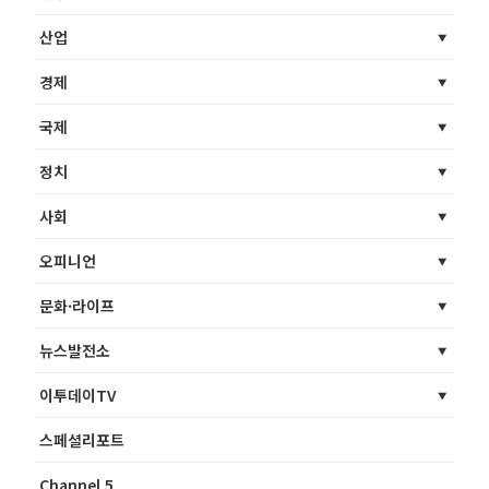
산업
경제
국제
정치
사회
오피니언
문화·라이프
뉴스발전소
이투데이TV
스페셜리포트
Channel 5