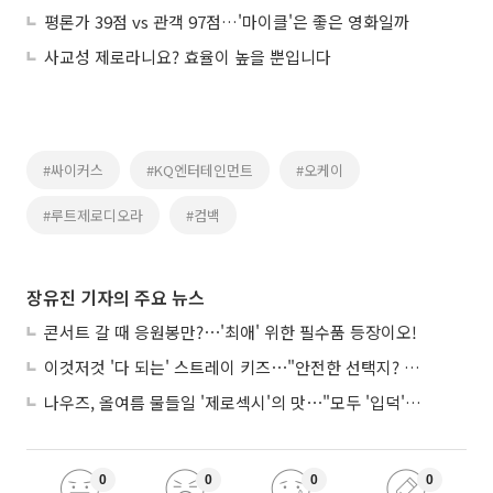
평론가 39점 vs 관객 97점…'마이클'은 좋은 영화일까
사교성 제로라니요? 효율이 높을 뿐입니다
#싸이커스
#KQ엔터테인먼트
#오케이
#루트제로디오라
#컴백
장유진 기자의 주요 뉴스
콘서트 갈 때 응원봉만?⋯'최애' 위한 필수품 등장이오!
이것저것 '다 되는' 스트레이 키즈⋯"안전한 선택지? 도전이 재밌죠"
나우즈, 올여름 물들일 '제로섹시'의 맛⋯"모두 '입덕'시킬 것"
0
0
0
0