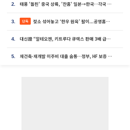
태풍 '돌핀' 중국 상륙, '찬홈' 일본→한국…각국 기상청 예상 경로는?
2.
젖소 섞어놓고 ‘한우 원육’ 팔이...공영홈쇼핑 표기·검증 구멍
단독
3.
대신證 “알테오젠, 키트루다 큐렉스 판매 3배 급증…목표가 41만원 상향”
4.
재건축·재개발 이주비 대출 숨통…정부, HF 보증 신설 추진
5.