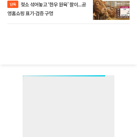
젖소 섞어놓고 ‘한우 원육’ 팔이...공
단독
영홈쇼핑 표기·검증 구멍