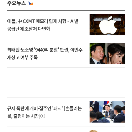
주요뉴스
애플, 中 CXMT 메모리 탑재 시험…AI발
공급난에 조달처 다변화
최태원·노소영 '9440억 분할' 판결, 이번주
재상고 여부 주목
규제 폭탄에 개미·집주인 '패닉' [흔들리는
룰, 출렁이는 시장]①