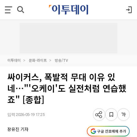
이투데이
문화·라이프
방송/TV
싸이커스, 폭발적 무대 이유 있
네⋯"'오케이'도 실전처럼 연습했
죠" [종합]
입력 2026-05-19 17:25
장유진 기자
구글 선호매체 추가