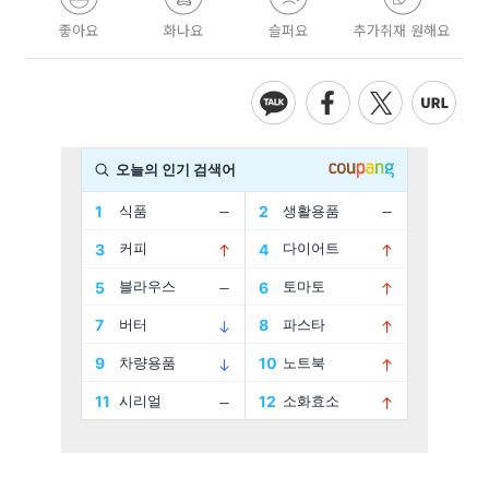
좋아요
화나요
슬퍼요
추가취재 원해요