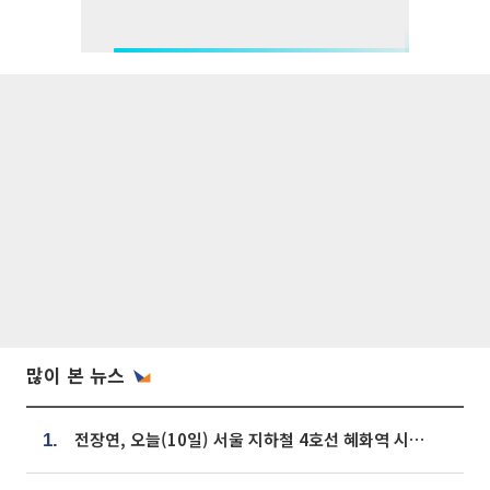
많이 본 뉴스
전장연, 오늘(10일) 서울 지하철 4호선 혜화역 시위…1호선 용산역 무정차
1.