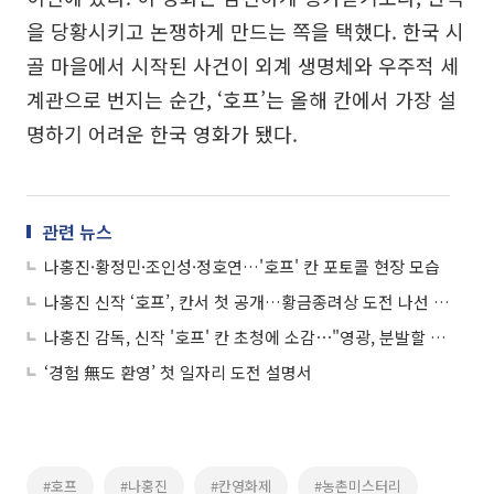
을 당황시키고 논쟁하게 만드는 쪽을 택했다. 한국 시
골 마을에서 시작된 사건이 외계 생명체와 우주적 세
계관으로 번지는 순간, ‘호프’는 올해 칸에서 가장 설
명하기 어려운 한국 영화가 됐다.
관련 뉴스
나홍진·황정민·조인성·정호연…'호프' 칸 포토콜 현장 모습
나홍진 신작 ‘호프’, 칸서 첫 공개…황금종려상 도전 나선 韓영화
나홍진 감독, 신작 '호프' 칸 초청에 소감⋯"영광, 분발할 것"
‘경험 無도 환영’ 첫 일자리 도전 설명서
#호프
#나홍진
#칸영화제
#농촌미스터리