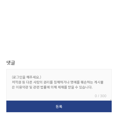
댓글
0 / 300