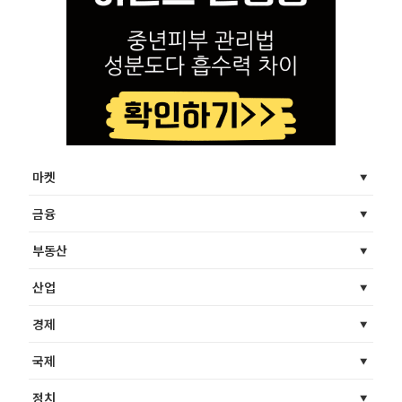
마켓
금융
부동산
산업
경제
국제
정치