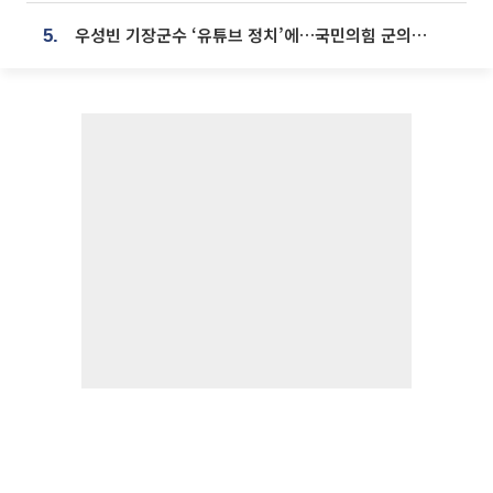
우성빈 기장군수 ‘유튜브 정치’에…국민의힘 군의원들 집단 반발
5.