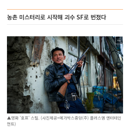
농촌 미스터리로 시작해 괴수 SF로 번졌다
▲영화 '호프' 스틸. (사진제공=메가박스중앙(주) 플러스엠 엔터테인
먼트)