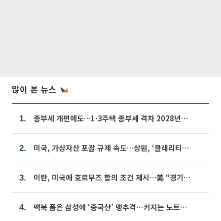
많이 본 뉴스
종부세 개편에도…1·3주택 종부세 격차 2028년부터 확대
1.
미국, 가상자산 포괄 규제 속도…상원, ‘클래리티법’ 9월 절차투표 추진
2.
이란, 미국에 호르무즈 합의 조건 제시…美 “경기 아직 안 끝나” [종합]
3.
맥북 품은 삼성에 ‘중국산’ 맹추격⋯커지는 노트북 OLED 시장
4.