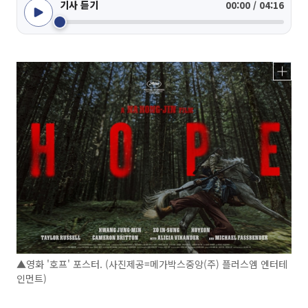
기사 듣기
00:00 / 04:16
▲영화 '호프' 포스터. (사진제공=메가박스중앙(주) 플러스엠 엔터테
인먼트)