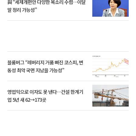
與 “세제개편안 다양한 목소리 수렴…이달
말 정리 가능성”
블룸버그 “레버리지 거품 빠진 코스피, 변
동성 최악 국면 지났을 가능성”
영업익으로 이자도 못 낸다…건설 한계기
업 5년 새 62→173곳