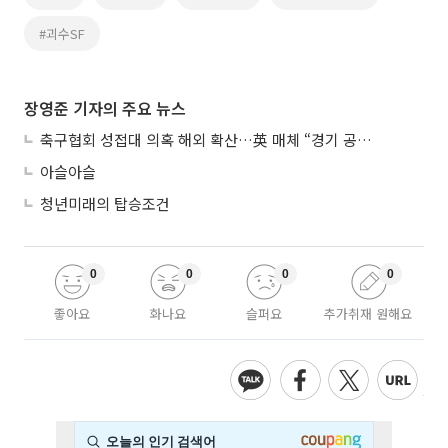
#괴수SF
장영준 기자의 주요 뉴스
축구협회 성접대 의혹 해외 확산…英 매체 “경기 공정성 의문”
아슬아슬
청년미래의 탑승조건
0
0
0
0
좋아요
화나요
슬퍼요
추가취재 원해요