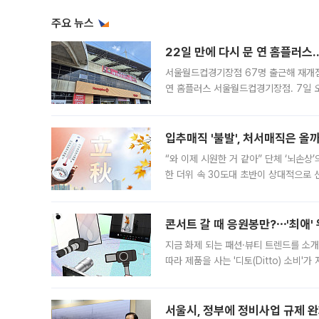
주요 뉴스
22일 만에 다시 문 연 홈플러스
서울월드컵경기장점 67명 출근해 재개점 
연 홈플러스 서울월드컵경기장점. 7일 
우유, 과일 같은 신선식품이 차근차근 자
입추매직 '불발', 처서매직은 올
“와 이제 시원한 거 같아” 단체 ‘뇌손상
한 더위 속 30도대 초반이 상대적으로
지역에 있었습니다. 7월 말에는 서풍과
콘서트 갈 때 응원봉만?⋯'최애'
지금 화제 되는 패션·뷰티 트렌드를 소개
따라 제품을 사는 '디토(Ditto) 소비
어디일까요? 아이돌 콘서트 시작을 기다
서울시, 정부에 정비사업 규제 완화