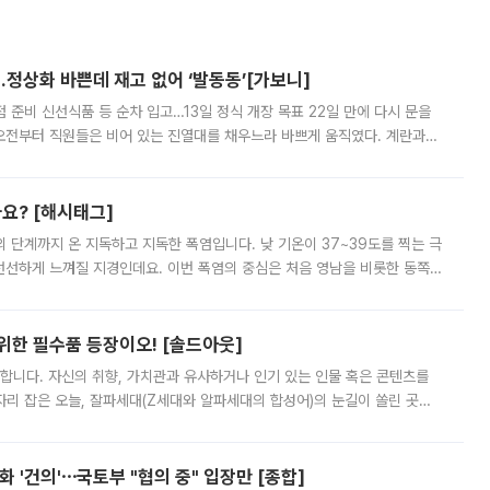
…정상화 바쁜데 재고 없어 ‘발동동’[가보니]
준비 신선식품 등 순차 입고…13일 정식 개장 목표 22일 만에 다시 문을
오전부터 직원들은 비어 있는 진열대를 채우느라 바쁘게 움직였다. 계란과
리를 잡기 시작했지만, 매장 곳곳엔 여전히 텅 빈 매대가 먼저 눈에 들어왔
까요? [해시태그]
’의 단계까지 온 지독하고 지독한 폭염입니다. 낮 기온이 37~39도를 찍는 극
 선선하게 느껴질 지경인데요. 이번 폭염의 중심은 처음 영남을 비롯한 동쪽
 북서풍이 산맥을 넘어 영남 쪽으로 내려오면서 뜨겁고 건조해졌는데요.
 위한 필수품 등장이오! [솔드아웃]
합니다. 자신의 취향, 가치관과 유사하거나 인기 있는 인물 혹은 콘텐츠를
'가 자리 잡은 오늘, 잘파세대(Z세대와 알파세대의 합성어)의 눈길이 쏠린 곳은
리는 공연장. 응원봉만큼이나 눈에 띄는 게 있습니다. 공연이 시작되기
 '건의'⋯국토부 "협의 중" 입장만 [종합]