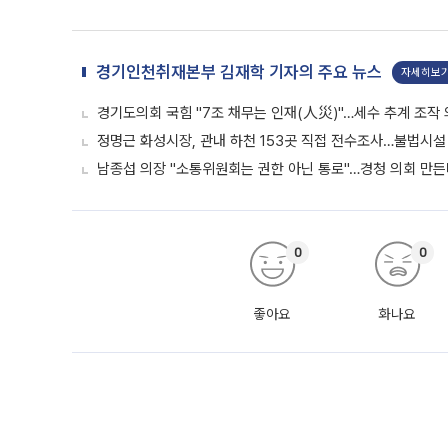
경기인천취재본부 김재학 기자의 주요 뉴스
자세히보
경기도의회 국힘 "7조 채무는 인재(人災)"…세수 추계 조작
정명근 화성시장, 관내 하천 153곳 직접 전수조사…불법시설
남종섭 의장 "소통위원회는 권한 아닌 통로"…경청 의회 만
0
0
좋아요
화나요