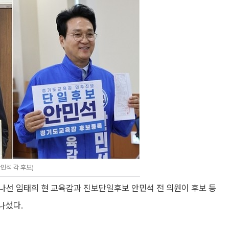
민석 각 후보)
나선 임태희 현 교육감과 진보단일후보 안민석 전 의원이 후보 등
나섰다.