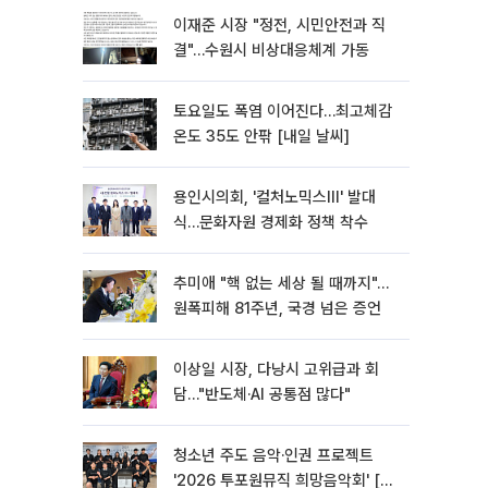
이재준 시장 "정전, 시민안전과 직
결"…수원시 비상대응체계 가동
토요일도 폭염 이어진다…최고체감
온도 35도 안팎 [내일 날씨]
용인시의회, '컬처노믹스Ⅲ' 발대
식…문화자원 경제화 정책 착수
추미애 "핵 없는 세상 될 때까지"…
원폭피해 81주년, 국경 넘은 증언
이상일 시장, 다낭시 고위급과 회
담…"반도체·AI 공통점 많다"
청소년 주도 음악·인권 프로젝트
'2026 투포원뮤직 희망음악회' [포