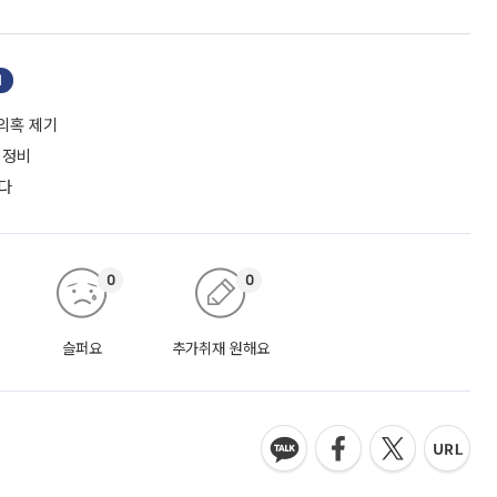
기
 의혹 제기
 정비
든다
0
0
슬퍼요
추가취재 원해요