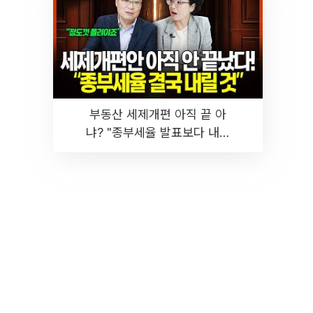
부동산 세제개편 아직 끝 아
냐? "종부세율 발표보다 내릴
것" 장기거주·양도세 전망 I 집
땅지성 I 김인만, 진미윤