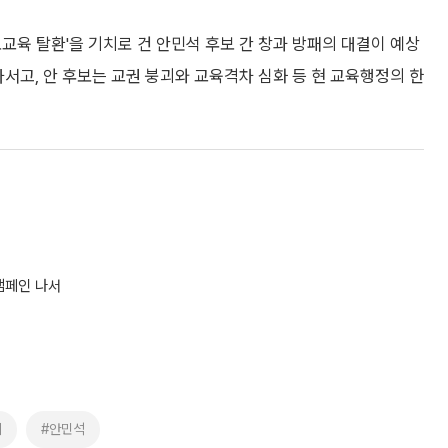
교육 탈환'을 기치로 건 안민석 후보 간 창과 방패의 대결이 예상
나서고, 안 후보는 교권 붕괴와 교육격차 심화 등 현 교육행정의 한
캠페인 나서
희
#안민석