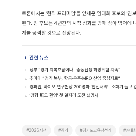
토론에서는 '현직 프리미엄'을 앞세운 임태희 후보와 '진보
된다. 임 후보는 4년간의 시정 성과를 방패 삼아 방어에 
계를 공격할 것으로 전망된다.
관련 뉴스
정부 "경기 회복흐름이나…중동전쟁 하방위험 지속"
추미애 “경기 북부, 항공·우주·MRO 산업 중심지로”
경과원, 바이오 연구현장 200명과 '안전서약'…소화기 들고 
‘경험 無도 환영’ 첫 일자리 도전 설명서
#2026지선
#경기
#경기도교육감선거
#임태