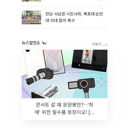
토]
전남 서남권 시민사회, 목포대·순천
대 의대 합의 촉구
뉴스발전소
콘서트 갈 때 응원봉만?⋯'최
애' 위한 필수품 등장이오! [솔
드아웃]