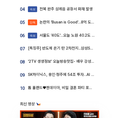
전북 완주 삼례읍 공장서 화재 발생
04
속보
논란의 'Busan is Good'…8억 도시브랜드, 용산 대통령실 CI 업체가 수행
05
단독
서울도 '40도'…오늘 노원 40.2도 기록
06
속보
[특징주] 반도체 온기 탄 2차전지...삼성SDI, 장 초반 7% 넘게 껑충
07
'2TV 생생정보' 오늘방송맛집- 배우 강성진 단골! 쌀국수ㆍ푸팟퐁 커리 맛집 '블○○○'
08
SK하이닉스, 용인·청주에 54조 투자…AI 메모리 생산기지 키운다
09
톰 홀랜드♥젠데이아, 비밀 결혼 파티 포착⋯호텔 대관비만 9억
10
최신 영상