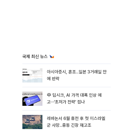
국제 최신 뉴스
아시아증시, 혼조...일본 3거래일 만
에 반락
中 딥시크, AI 가격 대폭 인상 예
고⋯‘초저가 전략’ 접나
레바논서 6월 휴전 후 첫 이스라엘
군 사망...중동 긴장 재고조