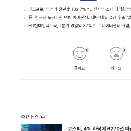
에코프로, 영업익 전년比 102.7%↑…신사업·소재 다각화 박
日, 한국산 도금강판 덤핑 예비판정…내년 대일 철강 수출 ‘빨
HD현대일렉트릭, 2분기 영업익 37%↑…“데이터센터 사업, 
0
0
좋아요
화나요
주요 뉴스
코스피, 4% 하락에 6270선 마