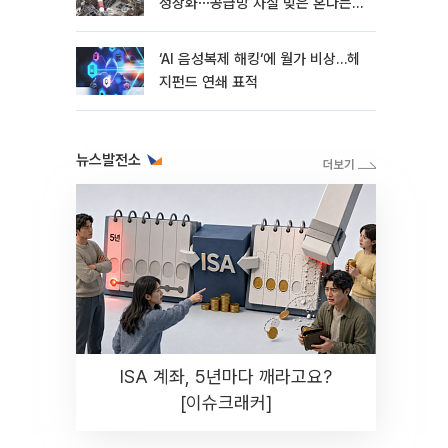
정상화⋯공급망 차질 빚은 혼다는
지연
‘AI 음성복제 해킹‘에 월가 비상…헤
지펀드 연쇄 표적
뉴스발전소
ISA 계좌, 5년마다 깨라고요?
[이슈크래커]