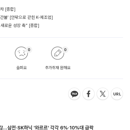
차 [종합]
간불’ [안팎으로 갇힌 K-제조업]
새로운 성장 축” [종합]
0
0
슬퍼요
추가취재 원해요
감…삼전·SK하닉 '와르르' 각각 6%·10%대 급락