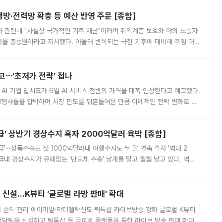
방·전력망 확충 등 예산 반영 주문 [종합]
과 관련해 "사실상 국가적인 기후 재난"이라며 취약계층 보호와 야외 노동자
정력을 총동원하라고 지시했다. 아울러 반복되는 극한 기후에 대비해 폭염 대응
영하는 방안도 검토하라고 주문했다. 이 대통령은 이날 폭염·가뭄 대
예고⋯‘초저가 전략’ 접나
 AI 기업 딥시크가 6일 AI 서비스 전반의 가격을 대폭 인상한다고 예고했다.
 경쟁사들을 압박하며 시장 판도를 뒤흔들어온 만큼 이례적인 전략 변화로 평
 이날 공지를 통해 구체적인 인상 폭은 공개하지 않았지만 상당한 수
' 상반기 경상수지 흑자 2000억달러 육박 [종합]
급'⋯상품수출도 첫 1000억달러대 여행수지도 두 달 연속 흑자 '역대 2
국내 경상수지가 유례없는 '반도체 수출' 날개를 달고 훨훨 날고 있다. 역대
경상수지 뿐 아니라 상반기 경상수지 흑자도 2000억달러에 근접하며 사상 최
신설…K뷰티 ‘글로벌 라방 판매’ 확대
터 손익 관리 에이피알·닥터멜락신도 틱톡샵 라이브방송 강화 글로벌 K뷰티
담팀을 신설하고 틱톡샵 등 글로벌 플랫폼을 통한 라이브 방송 판매 확대에