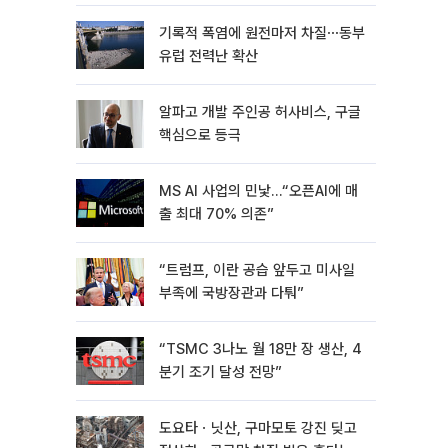
기록적 폭염에 원전마저 차질⋯동부
유럽 전력난 확산
알파고 개발 주인공 허사비스, 구글
핵심으로 등극
MS AI 사업의 민낯…“오픈AI에 매
출 최대 70% 의존”
“트럼프, 이란 공습 앞두고 미사일
부족에 국방장관과 다퉈”
“TSMC 3나노 월 18만 장 생산, 4
분기 조기 달성 전망”
도요타ㆍ닛산, 구마모토 강진 딪고