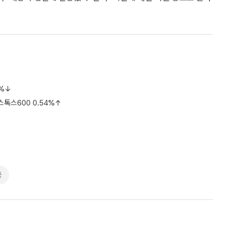
8%↓
톡스600 0.54%↑
국