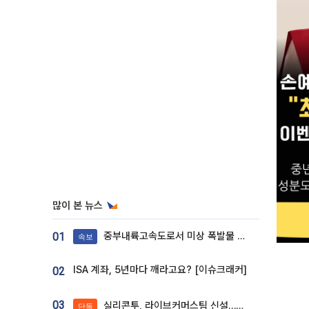
많이 본 뉴스
중부내륙고속도로서 미상 폭발물 발견
01
속보
ISA 계좌, 5년마다 깨라고요? [이슈크래커]
02
03
실리콘투, 라이브커머스팀 신설…K뷰티 ‘글로벌 판매망’ 확대[K뷰티 라방戰]
단독