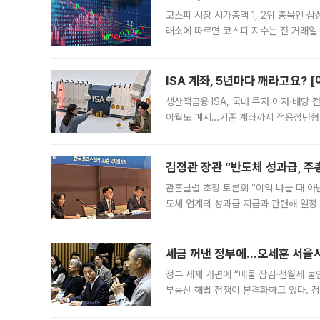
코스피 시장 시가총액 1, 2위 종목인 
래소에 따르면 코스피 지수는 전 거래일 대
1.81% 내린 6478.75에 출발한 코
다. 이날 오전
ISA 계좌, 5년마다 깨라고요? 
생산적금융 ISA, 국내 투자 이자·배당
이월도 폐지…기존 계좌까지 적용청년형 
는 5년마다 계좌를 해지하라는 건가요?”
편을
김정관 장관 “반도체 성과급, 
관훈클럽 초청 토론회 “이익 나눌 때 아
도체 업계의 성과급 지급과 관련해 일정
최근 상법·자본시장법 개정으로 기업 지
세금 꺼낸 정부에…오세훈 서울시장
정부 세제 개편에 “매물 잠김·전월세 불
부동산 해법 전쟁이 본격화하고 있다. 
드를 꺼내자 서울시는 전·월세 부담만 