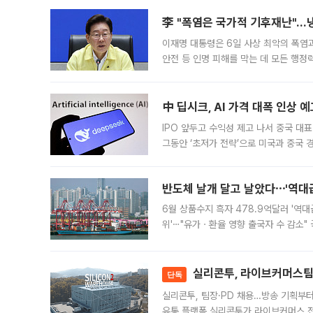
李 "폭염은 국가적 기후재난"…냉
이재명 대통령은 6일 사상 최악의 폭염
안전 등 인명 피해를 막는 데 모든 행
인프라 확충 계획을 내년도 예산안에 반
中 딥시크, AI 가격 대폭 인상 
IPO 앞두고 수익성 제고 나서 중국 대표
그동안 ‘초저가 전략’으로 미국과 중국
가된다. 블룸버그통신에 따르면 딥시크는
반도체 날개 달고 날았다⋯'역대급
6월 상품수지 흑자 478.9억달러 '역대
위'⋯"유가ㆍ환율 영향 출국자 수 감소" 
급 수출 호조가 매달 이어지면서 6월 
대 기
실리콘투, 라이브커머스팀 
단독
실리콘투, 팀장·PD 채용…방송 기획부
유통 플랫폼 실리콘투가 라이브커머스 전