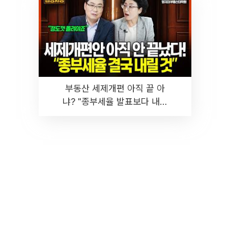
부동산 세제개편 아직 끝 아
냐? "종부세율 발표보다 내릴
것" 장기거주·양도세 전망 I 집
땅지성 I 김인만, 진미윤