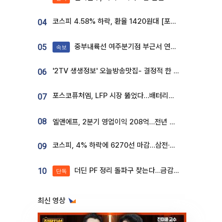
코스피 4.58% 하락, 환율 1420원대 [포토]
04
중부내륙선 여주분기점 부근서 연이은 추돌사고 발생
05
속보
'2TV 생생정보' 오늘방송맛집- 결정적 한 수, 3종 메밀면! 메밀 소바 맛집 '의○○○○'
06
포스코퓨처엠, LFP 시장 뚫었다…배터리사와 대규모 장기 공급 합의
07
08
엘앤에프, 2분기 영업이익 208억…전년 比 흑자전환
코스피, 4% 하락에 6270선 마감…삼전·SK하닉 '와르르' 각각 6%·10%대 급락
09
더딘 PF 정리 돌파구 찾는다…금감원, 1년 반 만에 매각설명회 재개
10
단독
최신 영상