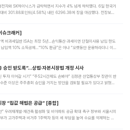
삼성전자와 SK하이닉스가 급락하면서 지수가 4% 넘게 하락했다. 6일 한국거
비 301.88포인트(4.58%) 내린 6296.38에 장을 마감했다. 전장보다
스피는 장중 한때 6550.94까지 오르기도 했으나 6238.32까지 밀리기도 했
[이슈크래커]
 전액 비과세일반 ISA는 최장 5년…손익통산·과세이연 단절미사용 납입 한도
납입액 10% 소득공제…“10% 환급”은 아냐 “오랫동안 운용하라더니 이제
 ‘만능 절세 통장’으로 불리는 개인종합자산관리계좌(ISA)가 두 갈래로 개
주총 승인 받도록”…상법·자본시장법 개정 시사
닌 투자 이어갈 시기” “주52시간제도 손봐야” 김정관 산업통상부 장관이 반
 수준 이상은 주주총회 승인을 거치는 방안을 검토할 필요가 있다고 밝혔다.
배구조와 주주권 강화 논의가 이어지는 가운데, 핵심 연구인력에 대한
 “집값 해법은 공급” [종합]
안” 우려재개발·재건축 활성화 및 비아파트 공급 확대 촉구 정부와 서울시의
정부가 고가주택과 비거주 1주택자 등의 세 부담을 높여 수요를 억제하는 카
키울 것이라며 세금이 아닌 공급이 근본적인 처방이라고 전면 반박했다.