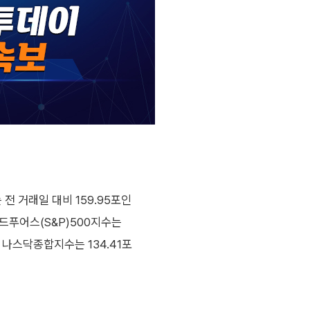
 거래일 대비 159.95포인
앤드푸어스(S&P)500지수는
의 나스닥종합지수는 134.41포