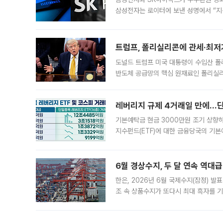
삼성전자는 로이터에 보낸 성명에서 “지
트럼프, 폴리실리콘에 관세·최저
도널드 트럼프 미국 대통령이 수입산 
반도체 공급망의 핵심 원재료인 폴리실리
로 한국 기업에 미칠 영향에도 관심이 
레버리지 규제 4거래일 만에…단일
기본예탁금 현금 3000만원 조기 상향하
지수펀드(ETF)에 대한 금융당국의 기본
13분의 1수준으로 급감했다. 6일 한국
한 가운데
6월 경상수지, 두 달 연속 역대급
한은, 2026년 6월 국제수지(잠정) 발
조 속 상품수지가 또다시 최대 흑자를 
다. 한국은행이 6일 발표한 '2026년 
집계됐다