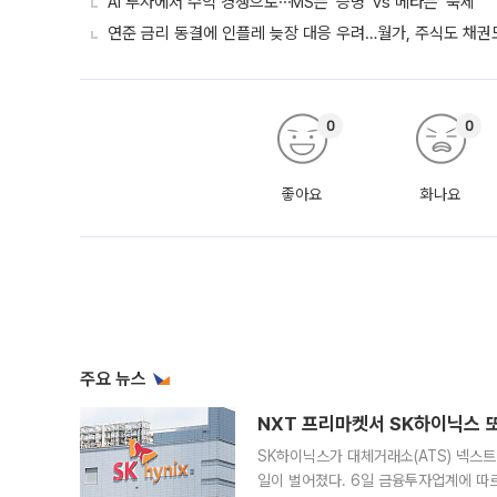
AI 투자에서 수익 경쟁으로⋯MS는 ‘증명’ vs 메타는 ‘숙제’
연준 금리 동결에 인플레 늦장 대응 우려…월가, 주식도 채권도
0
0
좋아요
화나요
주요 뉴스
NXT 프리마켓서 SK하이닉스 또
SK하이닉스가 대체거래소(ATS) 넥스
일이 벌어졌다. 6일 금융투자업계에 따르