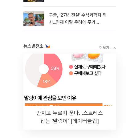
구글, ‘27년 전설’ 수석과학자 퇴
사...인재 이탈 우려에 주가
4%↓[마켓핫]
뉴스발전소
만지고 누르며 푼다…스트레스
잡는 '말랑이' [데이터클립]