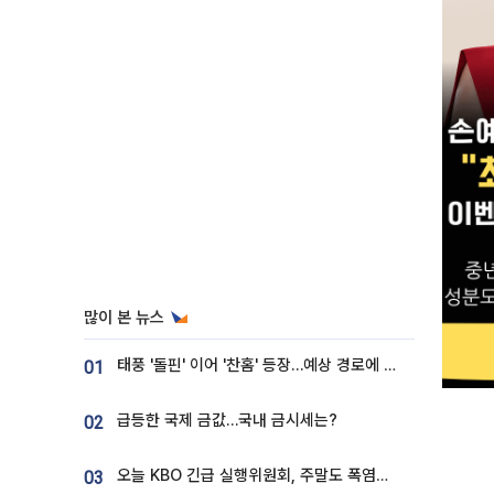
많이 본 뉴스
태풍 '돌핀' 이어 '찬홈' 등장…예상 경로에 한국 '한숨'
01
급등한 국제 금값…국내 금시세는?
02
오늘 KBO 긴급 실행위원회, 주말도 폭염취소 될까
03