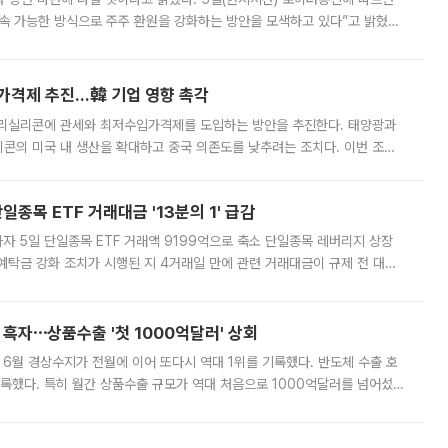
속 가능한 방식으로 주주 환원을 강화하는 방안을 모색하고 있다”고 밝혔다.
그러면서 자세한 내용은 “조만간 공개할 예정”이라고 덧붙였다. SK하이닉스도 로이터에 전달한 성명에서 “연
가격제 추진…韓 기업 영향 촉각
폴리실리콘에 관세와 최저수입가격제를 도입하는 방안을 추진한다. 태양광과
콘의 미국 내 생산을 확대하고 중국 의존도를 낮추려는 조치다. 이번 조처
쏠리고 있다. 5일(현지시간) 블룸버그통신에 따르면 미국 행정부 내에서는
종목 ETF 거래대금 '13분의 1' 급감
자 5일 단일종목 ETF 거래액 9199억으로 축소 단일종목 레버리지 상장
예탁금 강화 조치가 시행된 지 4거래일 만에 관련 거래대금이 규제 전 대비
거래소에 따르면 전날 코스피 시장 전체 거래대금은 25조2129억원을 기록
 흑자⋯상품수출 '첫 1000억달러' 상회
표 6월 경상수지가 전월에 이어 또다시 역대 1위를 기록했다. 반도체 수출 호
기록했다. 특히 월간 상품수출 규모가 역대 처음으로 1000억달러를 넘어섰
6월 국제수지(잠정)'에 따르면 6월 경상수지는 497억3000만달러 흑자로