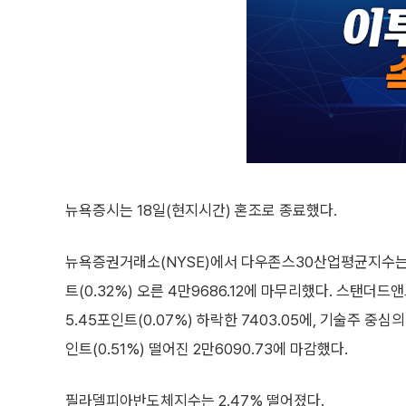
뉴욕증시는 18일(현지시간) 혼조로 종료했다.
뉴욕증권거래소(NYSE)에서 다우존스30산업평균지수는 전
트(0.32%) 오른 4만9686.12에 마무리했다. 스탠더드
5.45포인트(0.07%) 하락한 7403.05에, 기술주 중심
인트(0.51%) 떨어진 2만6090.73에 마감했다.
필라델피아반도체지수는 2.47% 떨어졌다.