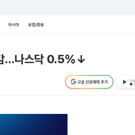
아시아
유럽/중동
마감…나스닥 0.5%↓
기사
구글 선호매체 추가