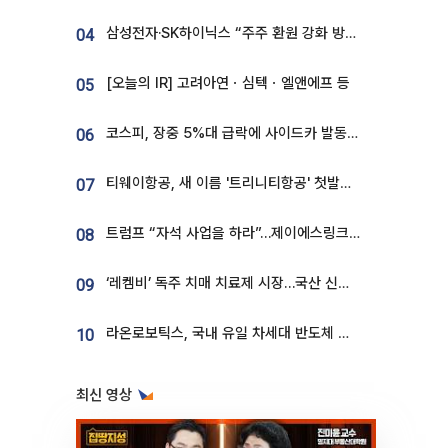
삼성전자·SK하이닉스 “주주 환원 강화 방안 마련”
04
[오늘의 IR] 고려아연ㆍ심텍ㆍ엘앤에프 등
05
코스피, 장중 5%대 급락에 사이드카 발동…삼성·SK 동반 폭락
06
티웨이항공, 새 이름 '트리니티항공' 첫발…SSC 전략 본격화
07
트럼프 “자석 사업을 하라”…제이에스링크, 비중국 영구자석 공급망 구축 속도
08
‘레켐비’ 독주 치매 치료제 시장…국산 신약 등장하나
09
라온로보틱스, 국내 유일 차세대 반도체 공정 로봇 개발 ‘고객사 테스트 진행’
10
최신 영상