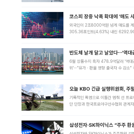
규장 종가보다 29.98% 내린 116만8
규시장과 달
코스피 장중 낙폭 확대에 '매도 사이
외국인이 2조8000억원 넘게 매도를 계
305.36포인트(4.63%) 내린 6292
중 한때 6550.94까지 오르기도 했으나
락하면서 유가증권
반도체 날개 달고 날았다⋯'역대급
6월 상품수지 흑자 478.9억달러 '역대
위'⋯"유가ㆍ환율 영향 출국자 수 감소" 
급 수출 호조가 매달 이어지면서 6월 
대 기
오늘 KBO 긴급 실행위원회, 주
기록적인 폭염으로 이틀간 멈춰 선 프로야
단 단장과 한국프로야구선수협회 관계자가
5일 “최근 전국적으로 폭염이 지속되면
KBO리그와
삼성전자·SK하이닉스 “주주 환원
삼성전자와 SK하이닉스가 주주환원 강화 방안 마련에 나설