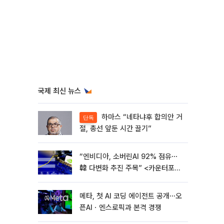
국제 최신 뉴스
하마스 “네타냐후 합의안 거
단독
절, 총선 앞둔 시간 끌기”
“엔비디아, 소버린AI 92% 점유⋯
韓 다변화 추진 주목” <카운터포인
트리서치>
메타, 첫 AI 코딩 에이전트 공개⋯오
픈AIㆍ엔스로픽과 본격 경쟁