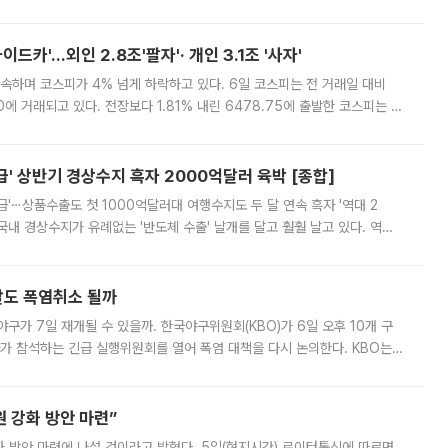
000원에 거래됐다. 거래량은 11주에 불과했으나, 최초 가격 결정이 기존 정
드카'…외인 2.8조'팔자'· 개인 3.1조 '사자'
속하며 코스피가 4% 넘게 하락하고 있다. 6일 코스피는 전 거래일 대비
.90에 거래되고 있다. 전장보다 1.81% 내린 6478.75에 출발한 코스피는 장
 6238.32까지 밀리기도 했다. 이날 오전 한때 코스피는 장중 5% 넘게 폭
' 상반기 경상수지 흑자 2000억달러 육박 [종합]
급'⋯상품수출도 첫 1000억달러대 여행수지도 두 달 연속 흑자 '역대 2
국내 경상수지가 유례없는 '반도체 수출' 날개를 달고 훨훨 날고 있다. 역대
경상수지 뿐 아니라 상반기 경상수지 흑자도 2000억달러에 근접하며 사상 최
말도 폭염취소 될까
구가 7일 재개될 수 있을까. 한국야구위원회(KBO)가 6일 오후 10개 구
 참석하는 긴급 실행위원회를 열어 폭염 대책을 다시 논의한다. KBO는
서 관람객과 선수단의 안전 위험 상황이 발생했다”며 5∼6일 예정됐던
 강화 방안 마련”
 것이라고 밝혔다. 5일(현지시간) 로이터통신에 따르면