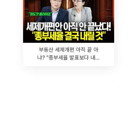
부동산 세제개편 아직 끝 아
냐? "종부세율 발표보다 내릴
것" 장기거주·양도세 전망 I 집
땅지성 I 김인만, 진미윤