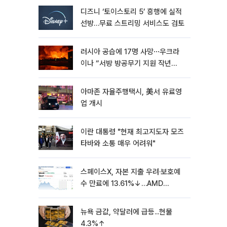
디즈니 ‘토이스토리 5’ 흥행에 실적
선방…무료 스트리밍 서비스도 검토
러시아 공습에 17명 사망⋯우크라
이나 “서방 방공무기 지원 작년
30% 수준”
아마존 자율주행택시, 美서 유료영
업 개시
이란 대통령 "현재 최고지도자 모즈
타바와 소통 매우 어려워"
스페이스X, 자본 지출 우려·보호예
수 만료에 13.61%↓…AMD
7.04%↓ [뉴욕증시 무버]
뉴욕 금값, 약달러에 급등...현물
4.3%↑