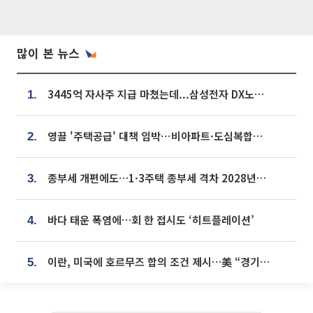
많이 본 뉴스
3445억 자사주 지급 마쳤는데...삼성전자 DX노조, 뒤늦은 '떼쓰기 집회'
1.
영끌 '주택공급' 대책 임박⋯비아파트·도심복합까지 총동원
2.
종부세 개편에도…1·3주택 종부세 격차 2028년부터 확대
3.
바다 태운 폭염에…회 한 접시도 ‘히트플레이션’
4.
이란, 미국에 호르무즈 합의 조건 제시…美 “경기 아직 안 끝나” [종합]
5.