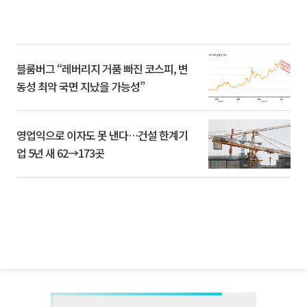
블룸버그 “레버리지 거품 빠진 코스피, 변
동성 최악 국면 지났을 가능성”
영업익으로 이자도 못 낸다…건설 한계기
업 5년 새 62→173곳