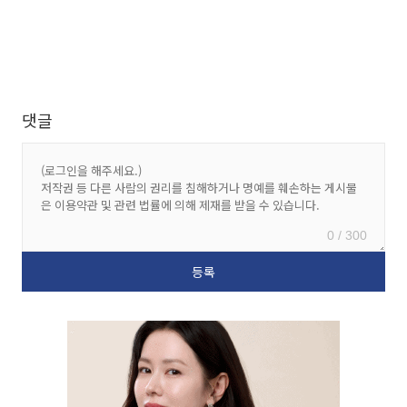
댓글
0 / 300