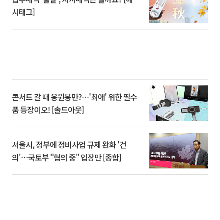
시태그]
콘서트 갈 때 응원봉만?⋯'최애' 위한 필수
품 등장이오! [솔드아웃]
서울시, 정부에 정비사업 규제 완화 '건
의'⋯국토부 "협의 중" 입장만 [종합]