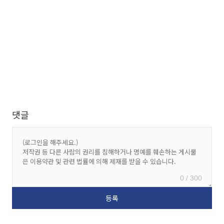
댓글
0 / 300