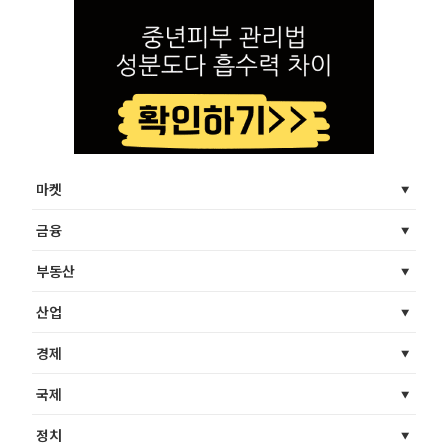
마켓
금융
부동산
산업
경제
국제
정치