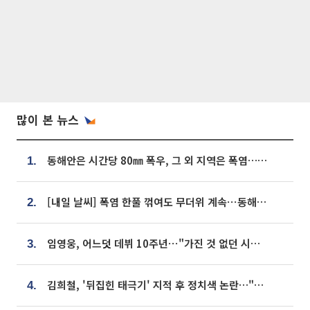
많이 본 뉴스
동해안은 시간당 80㎜ 폭우, 그 외 지역은 폭염…‘극과 극 날씨’
1.
[내일 날씨] 폭염 한풀 꺾여도 무더위 계속⋯동해안 이틀 연속 비
2.
임영웅, 어느덧 데뷔 10주년⋯"가진 것 없던 시절, 내 앞엔 20명의 팬뿐"
3.
김희철, '뒤집힌 태극기' 지적 후 정치색 논란…"좌우 떠나 우리나라 국기"
4.