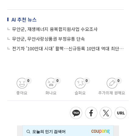
AI 추천 뉴스
무안군, 재생에너지 융복합지원사업 수요조사
무안군, 무안사랑상품권 부정유통 단속
전기차 '100만대 시대' 활짝⋯신규등록 10만대 역대 최단기 돌파
0
0
0
0
좋아요
화나요
슬퍼요
추가취재 원해요