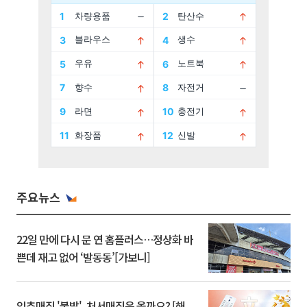
주요뉴스
22일 만에 다시 문 연 홈플러스…정상화 바
쁜데 재고 없어 ‘발동동’[가보니]
입추매직 '불발', 처서매직은 올까요? [해