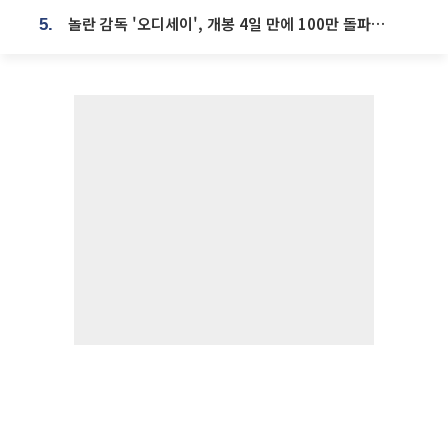
놀란 감독 '오디세이', 개봉 4일 만에 100만 돌파⋯'왕사남' 보다 빠르다
5.