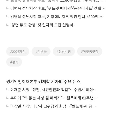
김병욱 성남시장 후보, '위드펫 매너런'·'공유아지트' 생활밀착 공약 연달아 발표
김병욱 성남시장 후보, 기후에너지부 장관 만나 4300억원 하수도 국비 지원 요청
‘경험 無도 환영’ 첫 일자리 도전 설명서
#2026지선
#김병욱
#성남시장
#야구돔구장
#경기
경기인천취재본부 김재학 기자의 주요 뉴스
이재준 시장 "정전, 시민안전과 직결"…수원시 비상대응체계 가동
추미애 "핵 없는 세상 될 때까지"…원폭피해 81주년, 국경 넘은 증언
이상일 시장, 다낭시 고위급과 회담…"반도체·AI 공통점 많다"