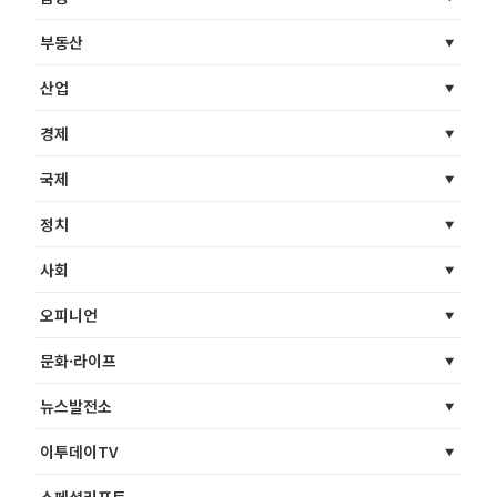
부동산
산업
경제
국제
정치
사회
오피니언
문화·라이프
뉴스발전소
이투데이TV
스페셜리포트