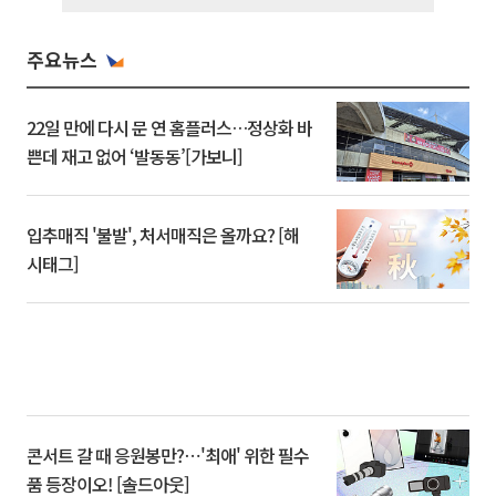
주요뉴스
22일 만에 다시 문 연 홈플러스…정상화 바
쁜데 재고 없어 ‘발동동’[가보니]
입추매직 '불발', 처서매직은 올까요? [해
시태그]
콘서트 갈 때 응원봉만?⋯'최애' 위한 필수
품 등장이오! [솔드아웃]