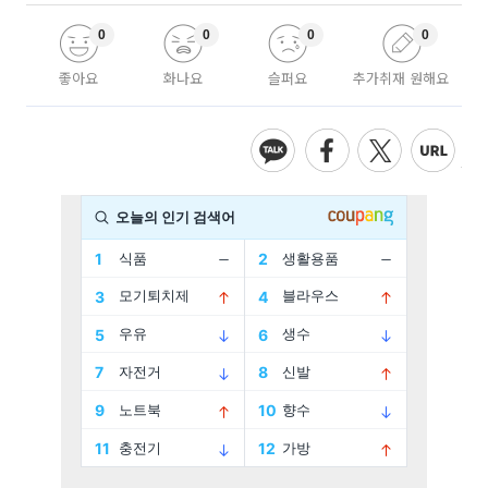
0
0
0
0
좋아요
화나요
슬퍼요
추가취재 원해요