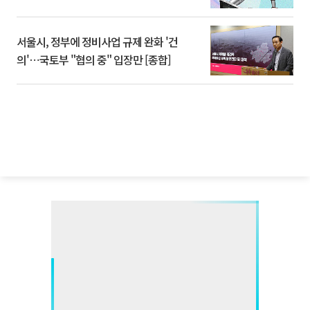
서울시, 정부에 정비사업 규제 완화 '건
의'⋯국토부 "협의 중" 입장만 [종합]