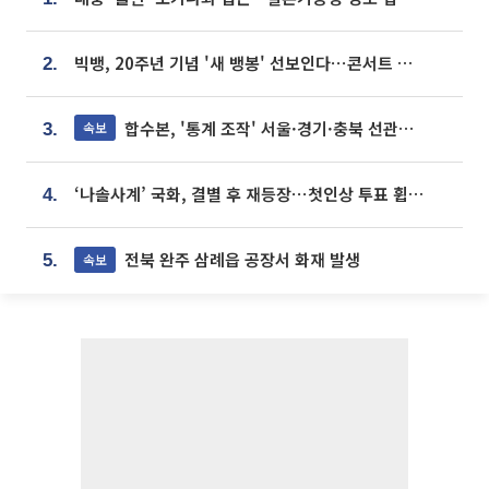
빅뱅, 20주년 기념 '새 뱅봉' 선보인다⋯콘서트 앞두고 팝업 개최
2.
합수본, '통계 조작' 서울·경기·충북 선관위 등 추가 압수수색
속보
3.
‘나솔사계’ 국화, 결별 후 재등장⋯첫인상 투표 휩쓸고 ‘인기녀’ 등극
4.
전북 완주 삼례읍 공장서 화재 발생
속보
5.