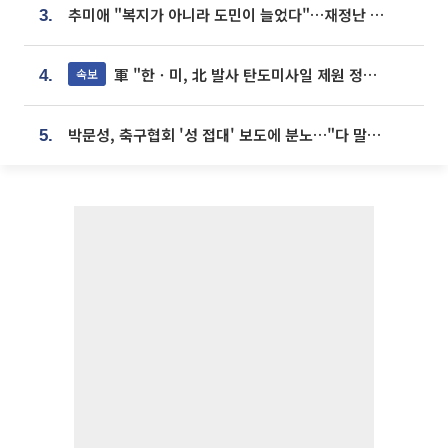
추미애 "복지가 아니라 도민이 늘었다"…재정난 책임론 정면돌파
3.
軍 "한ㆍ미, 北 발사 탄도미사일 제원 정밀분석 중"
속보
4.
박문성, 축구협회 '성 접대' 보도에 분노…"다 말아먹으려고 작정했나"
5.