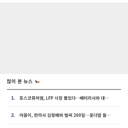
많이 본 뉴스
포스코퓨처엠, LFP 시장 뚫었다…배터리사와 대규모 장기 공급 합의
1.
아옳이, 한의사 김형배와 벌써 200일⋯꽃다발 들고 "프러포즈 아냐"
2.