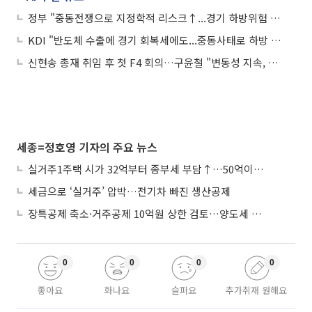
정부 "중동전쟁으로 지정학적 리스크↑...경기 하방위험 증대"
KDI "반도체 수출에 경기 회복세에도...중동사태로 하방 위험 여전"
신현송 총재 취임 후 첫 F4 회의…구윤철 "변동성 지속, 필요시 안정조치"
세종=정호영 기자의 주요 뉴스
실거주1주택 시가 32억부터 종부세 부담↑…50억이면 454→979만원
세금으로 ‘실거주’ 압박…전기차 빠진 생산공제
장특공제 축소·거주공제 10억원 상한 검토…양도세 실거주 중심 개편
0
0
0
0
좋아요
화나요
슬퍼요
추가취재 원해요