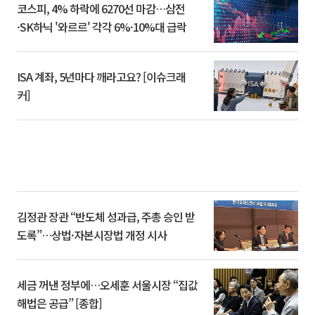
코스피, 4% 하락에 6270선 마감…삼전
·SK하닉 '와르르' 각각 6%·10%대 급락
ISA 계좌, 5년마다 깨라고요? [이슈크래
커]
김정관 장관 “반도체 성과급, 주총 승인 받
도록”…상법·자본시장법 개정 시사
세금 꺼낸 정부에…오세훈 서울시장 “집값
해법은 공급” [종합]