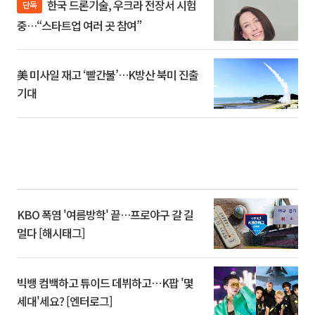
한국 드론기술, 우크라 전장서 시험
단독
중…“스타트업 여러 곳 참여”
美 미사일 재고 ‘빨간불’…K방산 북미 진출
기대
KBO 폭염 '여름방학' 끝…프로야구 갈 길
멀다 [해시태그]
빅뱅 컴백하고 튜이드 데뷔하고⋯K팝 '몇
세대'세요? [엔터로그]