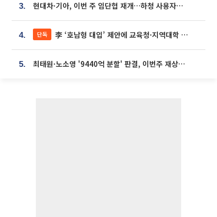
현대차·기아, 이번 주 임단협 재개…하청 사용자성 재심도 ‘변수’
3.
李 ‘호남형 대입’ 제안에 교육청·지역대학 서·논술형 입시 연계 '착수'
단독
4.
최태원·노소영 '9440억 분할' 판결, 이번주 재상고 여부 주목
5.