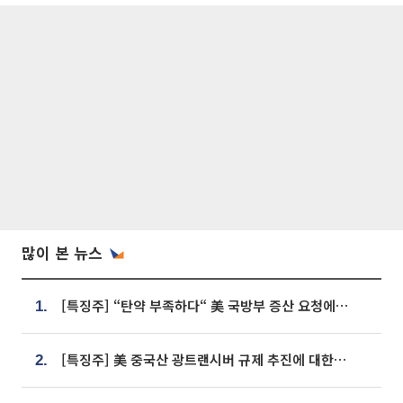
많이 본 뉴스
[특징주] “탄약 부족하다“ 美 국방부 증산 요청에⋯국내 방산주 급등세
1.
[특징주] 美 중국산 광트랜시버 규제 추진에 대한광통신 등 광통신株 강세
2.