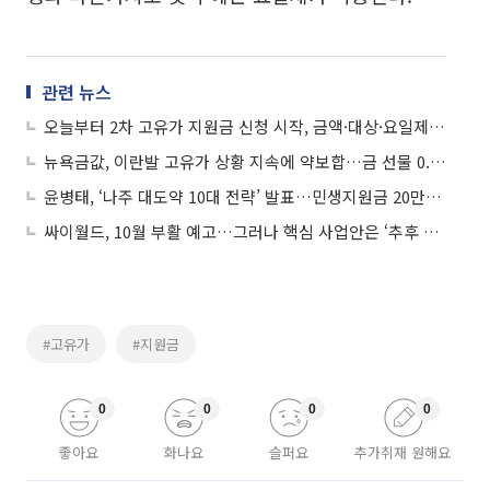
관련 뉴스
오늘부터 2차 고유가 지원금 신청 시작, 금액·대상·요일제 신청 방법은?
뉴욕금값, 이란발 고유가 상황 지속에 약보합…금 선물 0.08%↓
윤병태, ‘나주 대도약 10대 전략’ 발표…민생지원금 20만원 공약
싸이월드, 10월 부활 예고…그러나 핵심 사업안은 ‘추후 공개’
#고유가
#지원금
0
0
0
0
좋아요
화나요
슬퍼요
추가취재 원해요