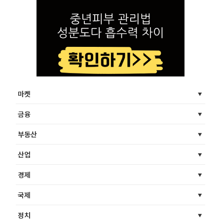
마켓
금융
부동산
산업
경제
국제
정치