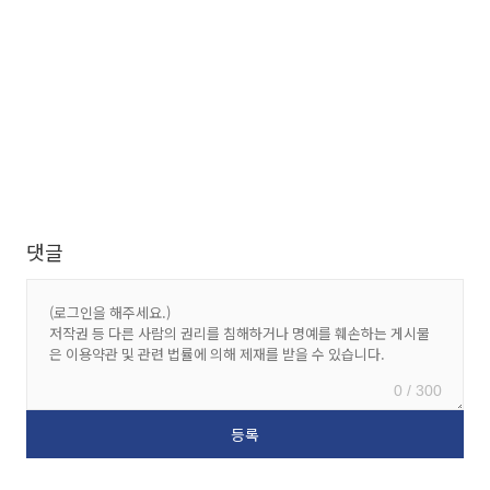
댓글
0 / 300