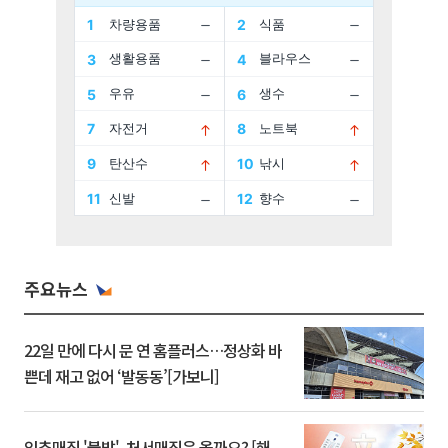
주요뉴스
22일 만에 다시 문 연 홈플러스…정상화 바
쁜데 재고 없어 ‘발동동’[가보니]
입추매직 '불발', 처서매직은 올까요? [해