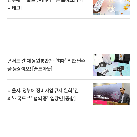
시태그]
콘서트 갈 때 응원봉만?⋯'최애' 위한 필수
품 등장이오! [솔드아웃]
서울시, 정부에 정비사업 규제 완화 '건
의'⋯국토부 "협의 중" 입장만 [종합]