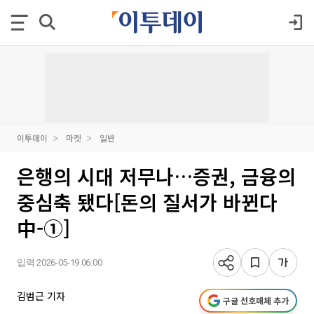
이투데이
마켓
일반
은행의 시대 저무나…증권, 금융의
중심축 됐다[돈의 질서가 바뀐다
中-①]
입력 2026-05-19 06:00
김범근 기자
구글 선호매체 추가