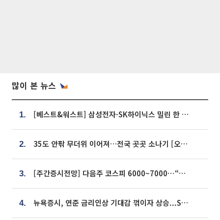
많이 본 뉴스
[베스트&워스트] 삼성전자·SK하이닉스 밀린 한 주…상상인증권은 85% 급등
1.
35도 안팎 무더위 이어져…전국 곳곳 소나기 [오늘 날씨]
2.
[주간증시전망] 다음주 코스피 6000~7000⋯“外人 수급은 정책이 변수”
3.
뉴욕증시, 연준 금리인상 기대감 꺾이자 상승...S&P500 사상 최고치 [종합]
4.