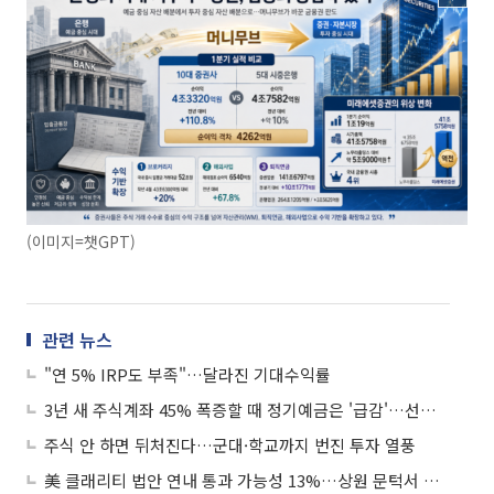
(이미지=챗GPT)
관련 뉴스
"연 5% IRP도 부족"…달라진 기대수익률
3년 새 주식계좌 45% 폭증할 때 정기예금은 '급감'…선명해진 '머니무브'
주식 안 하면 뒤처진다…군대·학교까지 번진 투자 열풍
美 클래리티 법안 연내 통과 가능성 13%…상원 문턱서 제동